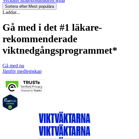
Veckans strategi
Månadens tema
Sortera efter:
Mest populära
Laddar...
Gå med i det #1 läkare-
rekommenderade
viktnedgångsprogrammet*
Gå med nu
Jämför medlemskap