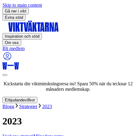
Skip to main content
Gå ner i vikt
Extra stöd
Inspiration och stöd
Om oss
Bli medlem
Kickstarta din viktminskningsresa nu! Spara 50% när du tecknar 12
månaders medlemskap.
Erbjudandevillkor
Blogg
Strategier
2023
2023