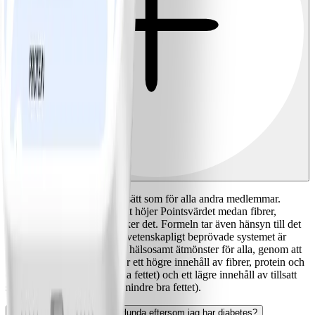
De är uträknade på samma sätt som för alla andra medlemmar.
Tillsatt socker och mättat fett höjer Pointsvärdet medan fibrer,
protein och omättat fett sänker det. Formeln tar även hänsyn till det
totala kalorivärdet. Det här vetenskapligt beprövade systemet är
utformat för att guida till ett hälsosamt ätmönster för alla, genom att
guida till att äta mat som har ett högre innehåll av fibrer, protein och
omättat fett (det hälsosamma fettet) och ett lägre innehåll av tillsatt
socker och mättat fett (det mindre bra fettet).
Är min NollPointslista annorlunda eftersom jag har diabetes?