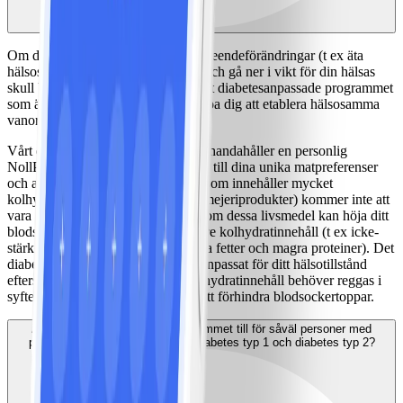
Om ditt mål är att göra varaktiga beteendeförändringar (t ex äta
hälsosammare och vara mer aktiv) och gå ner i vikt för din hälsas
skull bör du överväga att byta till det diabetesanpassade programmet
som är speciellt anpassat för att hjälpa dig att etablera hälsosamma
vanor när du lever med diabetes.
Vårt diabetesanpassade program tillhandahåller en personlig
NollPointslista som tar hänsyn både till dina unika matpreferenser
och att du lever med diabetes. Mat som innehåller mycket
kolhydrater (t ex frukt, havregryn, mejeriprodukter) kommer inte att
vara ett NollPointsval för dig eftersom dessa livsmedel kan höja ditt
blodsocker mer än mat som har lägre kolhydratinnehåll (t ex icke-
stärkelserika grönsaker, hälsosamma fetter och magra proteiner). Det
diabetesanpassade programmet är anpassat för ditt hälsotillstånd
eftersom mat som har ett högre kolhydratinnehåll behöver reggas i
syfte att hålla koll på mängder för att förhindra blodsockertoppar.
Är det diabetesanpassade programmet till för såväl personer med
prediabetes, graviditetsdiabets, diabetes typ 1 och diabetes typ 2?