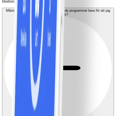
blodsocker mer än andra typer av mat.
Måste jag byta till det diabetesanpassade programmet bara för att jag
har diabetes?