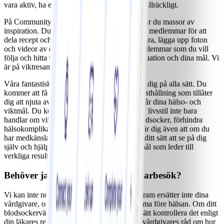
vara aktiv, ha en positiv inställning och sova tillräckligt.
På Community, vårt eget sociala nätverk, hittar du massor av
inspiration. Du kan delta i grupper med andra medlemmar för att
dela recept och träningsvideor, heja på varandra, lägga upp foton
och videor av dina milstolpar, följa andra medlemmar som du vill
följa och hitta vänner som förstår både din situation och dina mål. Vi
är på viktresan tillsammans!
Våra fantastiska coacher arbetar för att backa dig på alla sätt. Du
kommer att få strategier för att hantera din kosthållning som tillåter
dig att njuta av maten samtidigt som du uppnår dina hälso- och
viktmål. Du kommer att upptäcka att en aktiv livsstil inte bara
handlar om vikt, utan även kan sänka ditt blodsocker, förhindra
hälsokomplikationer och minska stress. Du lär dig även att om du
har medkänsla för dig själv kan det förändra ditt sätt att se på dig
själv och hjälpa dig att sätta upp realistiska mål som leder till
verkliga resultat.
Behöver jag fortfarande gå på läkarbesök?
Vi kan inte nog understryka detta: Vårt program ersätter inte dina
vårdgivare, och viktnedgång ska aldrig komma före hälsan. Om ditt
blodsockervärde inte ligger där det ska, fortsätt kontrollera det enligt
din läkares rekommendationer och följ dina vårdgivares råd om hur