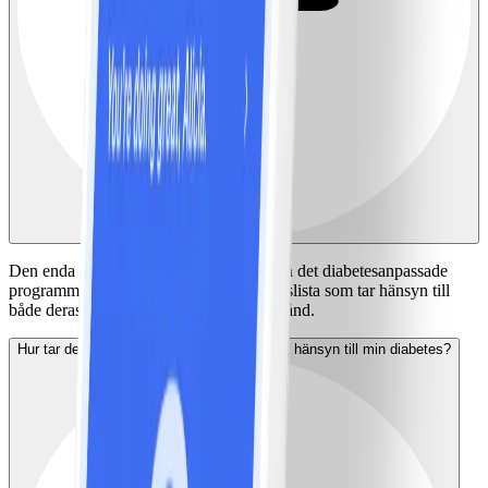
Den enda skillnaden är att medlemmar på det diabetesanpassade
programmet har en individuell NollPointslista som tar hänsyn till
både deras matpreferenser och hälsotillstånd.
Hur tar det diabetesanpassade programmet hänsyn till min diabetes?