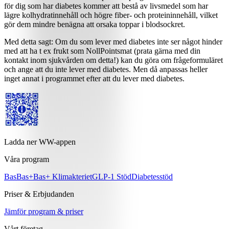
för dig som har diabetes kommer att bestå av livsmedel som har
lägre kolhydratinnehåll och högre fiber- och proteininnehåll, vilket
gör dem mindre benägna att orsaka toppar i blodsockret.
Med detta sagt: Om du som lever med diabetes inte ser något hinder
med att ha t ex frukt som NollPointsmat (prata gärna med din
kontakt inom sjukvården om detta!) kan du göra om frågeformuläret
och ange att du inte lever med diabetes. Men då anpassas heller
inget annat i programmet efter att du lever med diabetes.
Ladda ner WW-appen
Våra program
Bas
Bas+
Bas+ Klimakteriet
GLP-1 Stöd
Diabetesstöd
Priser & Erbjudanden
Jämför program & priser
Vårt företag