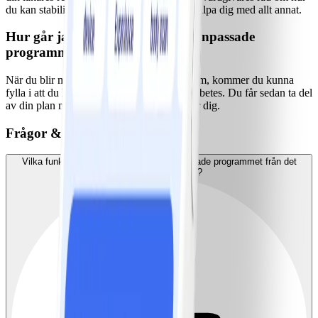
du kan stabilisera det. Vi finns här för att hjälpa dig med allt annat.
Hur går jag över till det diabetesanpassade
programmet?
När du blir medlem i ViktVäktarnas program, kommer du kunna
fylla i att du lever med typ 1- eller typ 2-diabetes. Du får sedan ta del
av din plan med NollPointsmat specifikt för dig.
Frågor & Svar
Vilka funktioner skiljer det diabetesanpassade programmet från det
vanliga programmet?