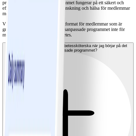
programmet. Det vanliga programmet fungerar på ett säkert och
effektivt sätt när det gäller viktminskning och hälsa för medlemmar
med prediabetes.
ViktVäktarnas program är inte utformat för medlemmar som är
gravida och därför är det diabetesanpassade programmet inte för
medlemmar med graviditetsdiabetes.
Ska jag meddela min läkare/diabetessköterska när jag börjar på det
diabetesanpassade programmet?