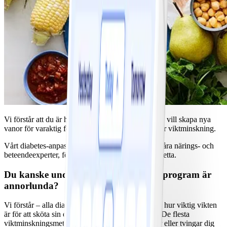
Vi förstår att du är här för att nå dina hälsomål. Du vill skapa nya
vanor för varaktig förändring. Du vill ha en hållbar viktminskning.
Vårt diabetes-anpassade program är utformat av våra närings- och
beteendeexperter, för att hjälpa dig att uppnå allt detta.
Du kanske undrar på vilket sätt detta program är
annorlunda?
Vi förstår – alla diabetiker får höra samma råd om hur viktig vikten
är för att sköta sin diabetes. Men saken är denna: De flesta
viktminskningsmetoder, som innebär strikta dieter eller tvingar dig