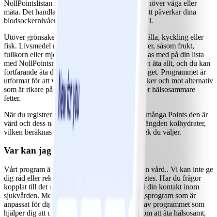
NollPointslistan innehåller produkter du inte behöver väga eller
mäta. Det handlar om livsmedel som inte lika lätt påverkar dina
blodsockernivåer. Du kan äta dem så ofta du vill.
Utöver grönsaker kan din NollPointslista innehålla, kyckling eller
fisk. Livsmedel med en högre halt av kolhydrater, såsom frukt,
fullkorn eller mjölkprodukter, kommer inte finnas med på din lista
med NollPointsmat. Och det är okej. För du kan äta allt, och du kan
fortfarande äta dem genom att använda din budget. Programmet är
utformat för att vägleda dig bort från tillsatt socker och mot alternativ
som är rikare på fiber och protein och innehåller hälsosammare
fetter.
När du registrerar mat i WW-appen ser du hur många Points den är
värd och dess näringsinformation, däribland mängden kolhydrater,
vilken beräknas beroende på den portionsstorlek du väljer.
Var kan jag få stöd?
Vårt program är inte någon ersättning för annan vård.. Vi kan inte ge
dig råd eller rekommendationer kring din diabetes. Har du frågor
kopplat till det uppmuntrar vi dig att prata med din kontakt inom
sjukvården. Men vi erbjuder ett viktminskningsprogram som är
anpassat för dig. Du tar del av alla olika delar av programmet som
hjälper dig att uppnå varaktiga förändringar, som att äta hälsosamt,