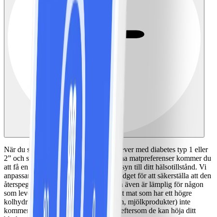
När du svarar “ja” på frågan “Om du lever med diabetes typ 1 eller
2” och sedan svarar på frågorna om dina matpreferenser kommer du
att få en personlig matplan som tar hänsyn till ditt hälsotillstånd. Vi
anpassar din NollPointslista och din budget för att säkerställa att den
återspeglar den mat du gillar att äta och även är lämplig för någon
som lever med diabetes. Det betyder att mat som har ett högre
kolhydratinnehåll (t ex frukt, havregryn, mjölkprodukter) inte
kommer hamna på din NollPointslista eftersom de kan höja ditt