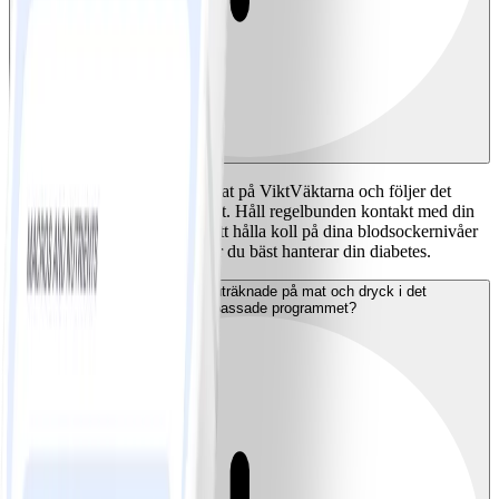
Ja, Du bör meddela att du börjat på ViktVäktarna och följer det
diabetesanpassade programmet. Håll regelbunden kontakt med din
kontakt inom sjukvården för att hålla koll på dina blodsockernivåer
eller för andra frågor kring hur du bäst hanterar din diabetes.
Hur är Pointsvärdena uträknade på mat och dryck i det
diabetesanpassade programmet?