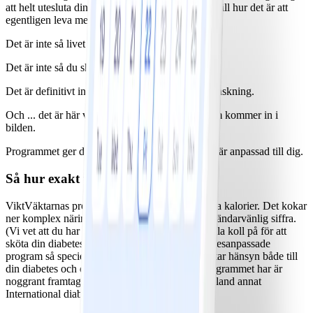
att helt utesluta dina favoriträtter, tar inte hänsyn till hur det är att
egentligen leva med diabetes.
Det är inte så livet ser ut i verkligheten.
Det är inte så du skapar varaktiga vanor.
Det är definitivt inte så du uppnår hållbar viktminskning.
Och ... det är här vårt diabetesanpassade program kommer in i
bilden.
Programmet ger dig en viktminskningsplan som är anpassad till dig.
Så hur exakt fungerar det?
ViktVäktarnas program gör mer än att bara räkna kalorier. Det kokar
ner komplex näringsinformation till en enda användarvänlig siffra.
(Vi vet att du har tillräckligt många siffror att hålla koll på för att
sköta din diabetes.) Men det som gör vårt diabetesanpassade
program så speciellt är vår NollPointslista, som tar hänsyn både till
din diabetes och dina unika kostpreferenser. Programmet har är
noggrant framtaget för diabetiker och stöds av bland annat
International diabetes federation.