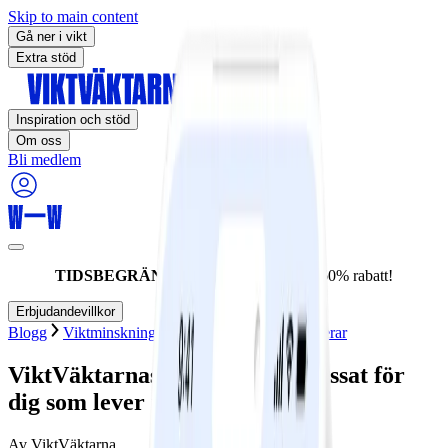
Skip to main content
Gå ner i vikt
Extra stöd
Inspiration och stöd
Om oss
Bli medlem
TIDSBEGRÄNSAT ERBJUDANDE:
60% rabatt!
Erbjudandevillkor
Blogg
Viktminskning
Program
Hur det fungerar
ViktVäktarnas program – anpassat för
dig som lever med diabetes
Av
ViktVäktarna