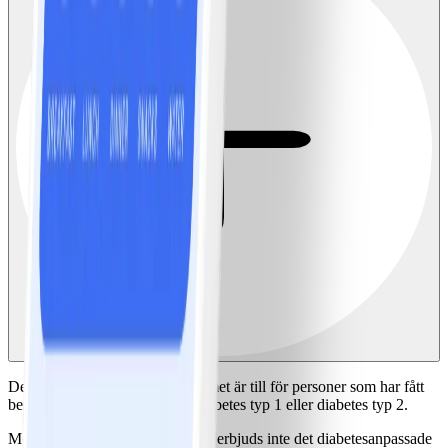
Det diabetesanpassade programmet är till för personer som har fått
besked på att de har antingen diabetes typ 1 eller diabetes typ 2.
Medlemmar som har prediabetes erbjuds inte det diabetesanpassade