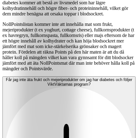
diabetes kommer att bestå av livsmedel som har lägre
kolhydratinnehåll och högre fiber- och proteininnehåll, vilket gör
dem mindre benägna att orsaka toppar i blodsockret.
NollPointslistan kommer inte att innehålla mat som frukt,
mejeriprodukter (t ex yoghurt, cottage cheese), fullkornsprodukter (t
ex havregryn, fullkornspasta, fullkornsris) eller majs eftersom de har
ett högre innehåll av kolhydrater och kan höja blodsockret mer
jämfört med mat som icke-stärkelserika grönsaker och magert
protein. Fördelen att räkna Points på den här maten är att du då
håller koll på mängden vilket kan vara gynnsamt för ditt blodsocker
jämfört med att äta NollPointsmat där man inte behöver hålla koll på
mängder och Pointsvärde.
Får jag inte äta frukt och mejeriprodukter om jag har diabetes och följer
ViktVäktarnas program?