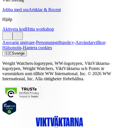
Jobba med oss
Artiklar & Recept
Hjälp
Aktivera kod
Hitta workshop
Ansvarig utgivare
-
Personuppgiftspolicy
-
Användarvillkor
-
Hälsonotis
-
Hantera cookies
🇸🇪
Sverige
Weight Watchers-logotypen, WW-logotypen, ViktVäktarna-
logotypen, Weight Watchers, ViktVäktarna och Points är
varumärken som tillhör WW International, Inc. © 2026 WW
International, Inc. Alla rättigheter förbehållna.