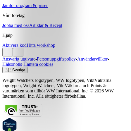
Jämför program & priser
Vårt företag
Jobba med oss
Artiklar & Recept
Hjälp
Aktivera kod
Hitta workshop
Ansvarig utgivare
-
Personuppgiftspolicy
-
Användarvillkor
-
Hälsonotis
-
Hantera cookies
🇸🇪
Sverige
Weight Watchers-logotypen, WW-logotypen, ViktVäktarna-
logotypen, Weight Watchers, ViktVäktarna och Points är
varumärken som tillhör WW International, Inc. © 2026 WW
International, Inc. Alla rättigheter förbehållna.