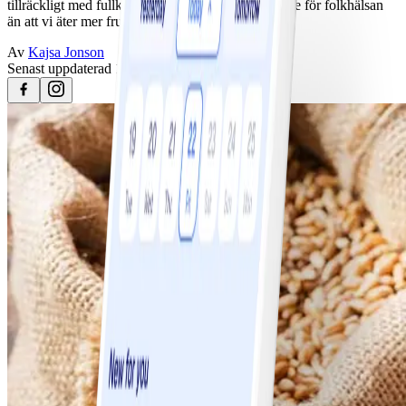
tillräckligt med fullkorn har faktiskt större betydelse för folkhälsan
än att vi äter mer frukt och grönt.
Av
Kajsa Jonson
Senast uppdaterad
15 februari 2024