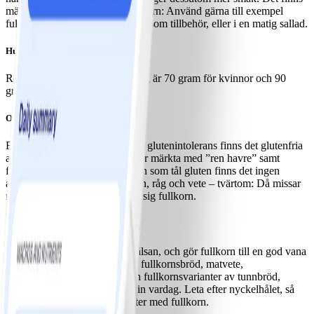
mängder av sätt att äta mer fullkorn: Använd gärna till exempel
fullkornspasta och hela matkorn som tillbehör, eller i en matig sallad.
Hur mycket fullkorn bör man äta?
Rekommenderad mängd per dag är 70 gram för kvinnor och 90
gram för män.
Och om man inte tål gluten?
För den som har en konstaterad glutenintolerans finns det glutenfria
alternativ, till exempel produkter märkta med ”ren havre” samt
fullkornsris och quinoa. För den som tål gluten finns det ingen
anledning att ta bort havre, korn, råg och vete – tvärtom: Då missar
man viktiga möjligheter att få i sig fullkorn.
Steg i rätt riktning
Ta små men viktiga steg för hälsan, och gör fullkorn till en god vana
för livet. Låt gärna havregryn, fullkornsbröd, matvete,
fullkornsbulgur, helt havre och fullkornsvarianter av tunnbröd,
knäckebröd och pasta ingå i din vardag. Leta efter nyckelhålet, så
blir det enkelt att hitta produkter med fullkorn.