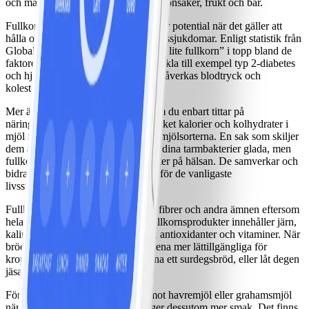
och mättnad, till exempel fullkorn, grönsaker, frukt och bär.
Fullkorn är bra för hälsan och har stor potential när det gäller att
hålla oss friska och förebygga livsstilssjukdomar. Enligt statistik från
Global Burden of Disease ligger ”för lite fullkorn” i topp bland de
faktorer som ökar risken för att utveckla till exempel typ 2-diabetes
och hjärt-kärlsjukdom, bland annat påverkas blodtryck och
kolesterol.
Mer än kalorier och kolhydrater: Om du enbart tittar på
näringsdeklarationen är det lika mycket kalorier och kolhydrater i
mjöl med fullkorn som i de vanliga mjölsorterna. En sak som skiljer
dem åt är fiberinnehållet. Fibrer gör dina tarmbakterier glada, men
fullkorn har även fler positiva effekter på hälsan. De samverkar och
bidrar på olika sätt till minskad risk för de vanligaste
livsstilssjukdomarna.
Fullkorn innehåller mycket näring, fibrer och andra ämnen eftersom
hela spannmålskärnan används. Fullkornsprodukter innehåller järn,
kalium, magnesium, folat (folsyra), antioxidanter och vitaminer. När
bröd får jäsa länge blir näringsämnena mer lättillgängliga för
kroppen att ta upp. Välj därför gärna ett surdegsbröd, eller låt degen
jäsa länge om du bakar själv.
För smaken: Att byta ut vitt mjöl mot havremjöl eller grahamsmjöl
när du bakar eller gör pannkakor ger dessutom mer smak. Det finns