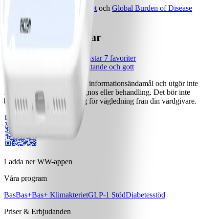
Faktakällor:
Livsmedelsverket
och
Global Burden of Disease
(september 2022).
Relaterade artiklar
•
Njut av fullkorn, vi listar 7 favoriter
•
Fullkornspasta – mättande och gott
Detta innehåll är endast för informationsändamål och utgör inte
medicinsk rådgivning, diagnos eller behandling. Det bör inte
betraktas som en ersättning för vägledning från din vårdgivare.
Ladda ner WW-appen
Våra program
Bas
Bas+
Bas+ Klimakteriet
GLP-1 Stöd
Diabetesstöd
Priser & Erbjudanden