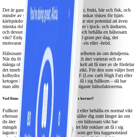
Det är ganska välkänt att mer av grönsaker, frukt, bär och fisk, och
mindre av mättat fett, transfett och salt, minskar risken för hjärt-
kärlsjukdom. Men visste du att fullkorn har stor potential att även
minska risken för typ 2-diabetes och cancer i tjock- och ändtarm,
och dessutom kan vara ett bra sätt att nå och behålla en hälsosam
vikt? Enligt forskningen behöver vi 70-90 gram per dag, det
motsvarar tre portioner av fullkornspasta, -ris eller -bröd.
Hälsosamma matvanor handlar mer om helheten än om detaljerna.
När du följer ViktVäktarna® program och äter varierat och av
många olika typer av livsmedel är det enkelt att få mer av de fördelar
det innebär att äta hälsosamt och näringsrikt. För den som väljer bort
kolhydrater och till exempel följer LCHF (Low carb High Fat) eller
ketogen kost är det i princip omöjligt att få i sig fullkorn – då har
man alltså valt bort en av de absolut viktigaste hälsofaktorerna.
Vad finns det då för fördelar med att äta hela kornet?
Fullkorn gör det enklare att gå ner i vikt eller behålla en normal vikt
eftersom fullkorn och fibrer gör att du håller dig mätt längre än om
du äter vitt bröd. För att nå och behålla en hälsosam vikt har
mängden energi störst betydelse, och det blir enklare att få i sig
lagom mycket energi om man äter mat som ger bra tuggmotstånd