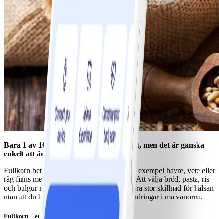
Bara 1 av 10 svenskar får i sig tillräckligt, men det är ganska
enkelt att ändra på.
Fullkorn betyder att hela sädeskornet av till exempel havre, vete eller
råg finns med, alltså kli, frövita och grodd. Att välja bröd, pasta, ris
och bulgur med fullkorn är enkla sätt att göra stor skillnad för hälsan
utan att du behöver göra särskilt stora förändringar i matvanorna.
Fullkorn – en friskfaktor mot sjukdomar