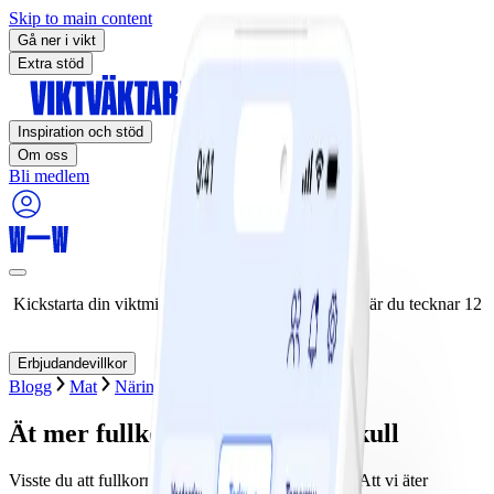
Skip to main content
Gå ner i vikt
Extra stöd
Inspiration och stöd
Om oss
Bli medlem
Kickstarta din viktminskningsresa nu! Spara 50% när du tecknar 12
månaders medlemskap.
Erbjudandevillkor
Blogg
Mat
Näringslära
Fakta om mat
Ät mer fullkorn – för hälsans skull
Visste du att fullkorn är en riktig hjälte för hälsan? Att vi äter