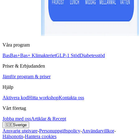
Våra program
Bas
Bas+
Bas+ Klimakteriet
GLP-1 Stöd
Diabetesstöd
Priser & Erbjudanden
Jämför program & priser
Hjälp
Aktivera kod
Hitta workshop
Kontakta oss
Vårt företag
Jobba med oss
Artiklar & Recept
🇸🇪
Sverige
Ansvarig utgivare
-
Personuppgiftspolicy
-
Användarvillkor
-
Hälsonotis
-
Hantera cookies