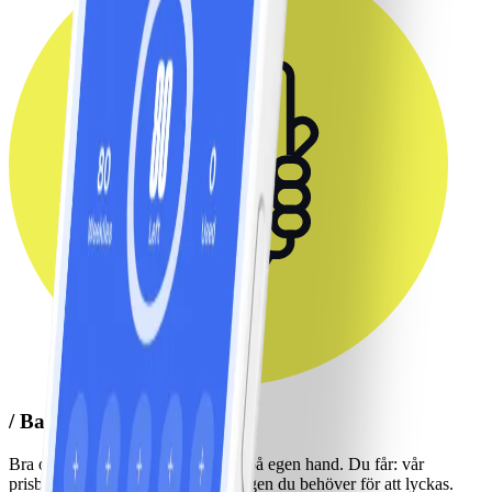
/ Bas /
Bra om du vill: göra din hälsoresa på egen hand. Du får: vår
prisbelönta app som ger dig verktygen du behöver för att lyckas.