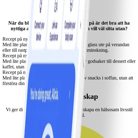
Blir du ofta sugen på något? När suget efter något gott kommer är
det bra att ha bra alternativ nära till hands. Prova något av de här
alternativen nästa gång suget pockar på.
När du blir sugen på något att mumsa på är det bra att ha
nyttiga alternativ till hands. För ingen vill väl sitta utan?
Recept på nyttigare glass
Med lite planering så kan du också njuta av glass ute på verandan
eller till rastplatsen, utan att förstöra din viktminskning.
Recept på nyttigare godsaker
Med lite planering så kan du också njuta av godsaker till dessert eller
kaffet, utan att förstöra din viktminskning.
Recept på nyttigare snacks
Med lite planering så kan du också njuta av snacks i soffan, utan att
förstöra din viktminskning.
Våra medlemskap
Vi ger dig verktygen du behöver för att skapa en hälsosam livsstil
och nå dina mål.