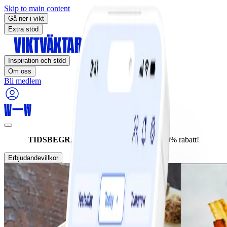
Skip to main content
Gå ner i vikt
Extra stöd
Inspiration och stöd
Om oss
Bli medlem
TIDSBEGRÄNSAT ERBJUDANDE:
60% rabatt!
Erbjudandevillkor