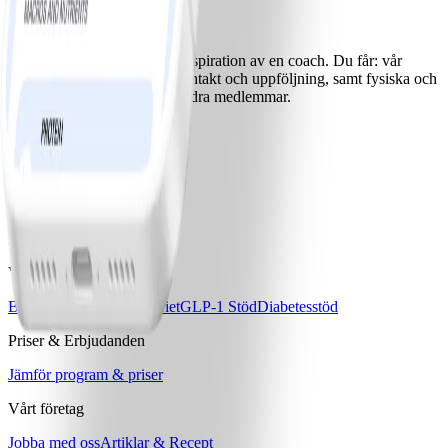
/ Premium /
Bra om du vill: få stöd och inspiration av en coach. Du får: vår
prisbelönta app, personlig kontakt och uppföljning, samt fysiska och
livesända workshops med andra medlemmar.
Bli medlem
Ladda ner WW-appen
Våra program
Bas
Bas+
Bas+ Klimakteriet
GLP-1 Stöd
Diabetesstöd
Priser & Erbjudanden
Jämför program & priser
Vårt företag
Jobba med oss
Artiklar & Recept