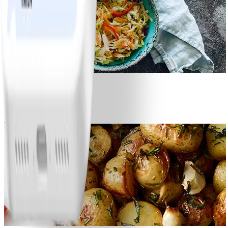
1
Klassisk vitkålssallad
#
Lätt
20 MIN