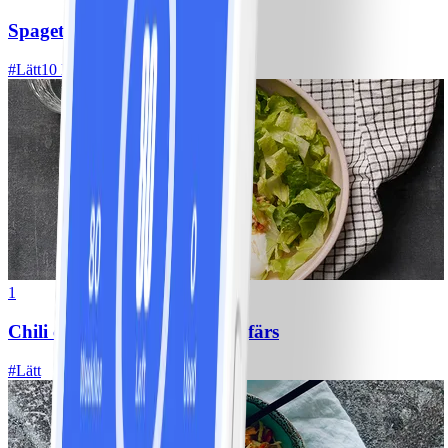
Spagetti med köttfärssås
#
Lätt
10 MIN
1
Chili con carne med kycklingfärs
#
Lätt