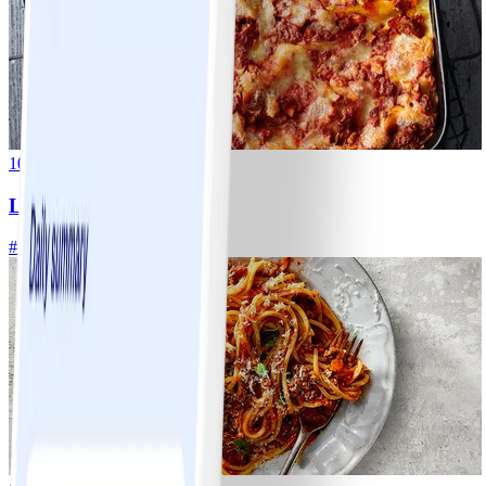
10
Lasagne
#
Lätt
5 MIN