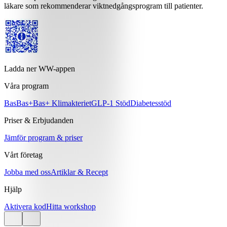
läkare som rekommenderar viktnedgångsprogram till patienter.
Ladda ner WW-appen
Våra program
Bas
Bas+
Bas+ Klimakteriet
GLP-1 Stöd
Diabetesstöd
Priser & Erbjudanden
Jämför program & priser
Vårt företag
Jobba med oss
Artiklar & Recept
Hjälp
Aktivera kod
Hitta workshop