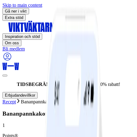
Skip to main content
Gå ner i vikt
Extra stöd
Inspiration och stöd
Om oss
Bli medlem
TIDSBEGRÄNSAT ERBJUDANDE:
60% rabatt!
Erbjudandevillkor
Recept
Bananpannkakor
Bananpannkakor
1
Points®