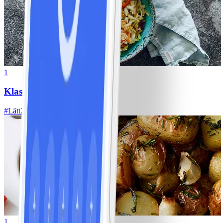
1
Klassisk vitkålssallad
#
Lätt
20 MIN
1