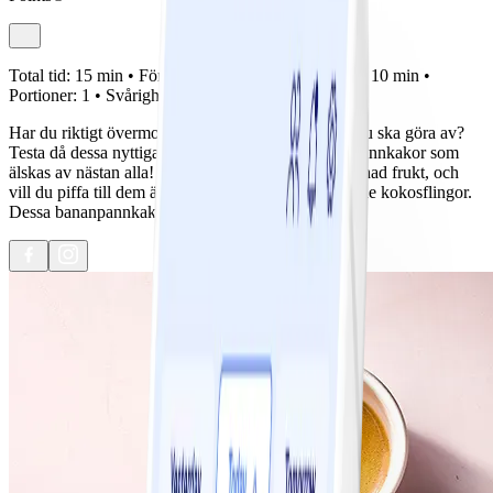
Total tid:
15 min •
Förberedelse:
5 min •
Tillagning:
10 min •
Portioner:
1 •
Svårighetsgrad:
Lätt
Har du riktigt övermogna bananer du inte vet vad du ska göra av?
Testa då dessa nyttiga, enkla och glutenfria bananpannkakor som
älskas av nästan alla! Servera dem med bär eller tärnad frukt, och
vill du piffa till dem ännu mer är det gott med rostade kokosflingor.
Dessa bananpannkakor måste provas!