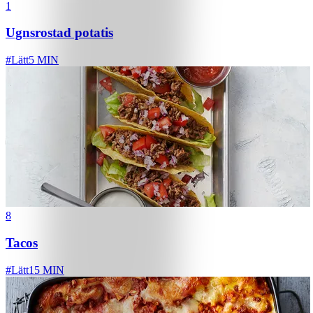
1
Ugnsrostad potatis
#
Lätt
5 MIN
8
Tacos
#
Lätt
15 MIN