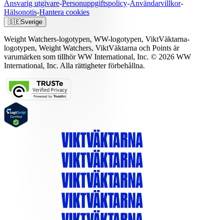
Ansvarig utgivare
-
Personuppgiftspolicy
-
Användarvillkor
-
Hälsonotis
-
Hantera cookies
🇸🇪
Sverige
Weight Watchers-logotypen, WW-logotypen, ViktVäktarna-
logotypen, Weight Watchers, ViktVäktarna och Points är
varumärken som tillhör WW International, Inc. © 2026 WW
International, Inc. Alla rättigheter förbehållna.