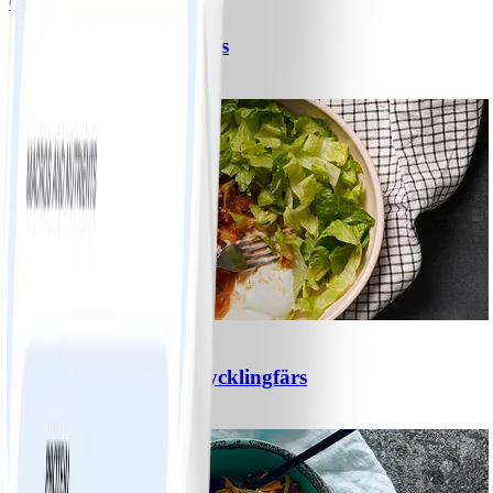
6
Spagetti med köttfärssås
#
Lätt
10 MIN
1
Chili con carne med kycklingfärs
#
Lätt