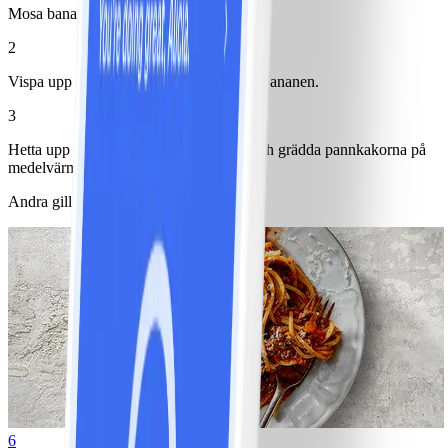
Mosa bananen.
2
Vispa upp äggen och blanda sedan med bananen.
3
Hetta upp en stekpanna med margarin och grädda pannkakorna på
medelvärme. Servera med bär.
Andra gillade också
6