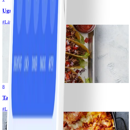
Ugnsrostad potatis
#
Lätt
5 MIN
8
Tacos
#
Lätt
15 MIN