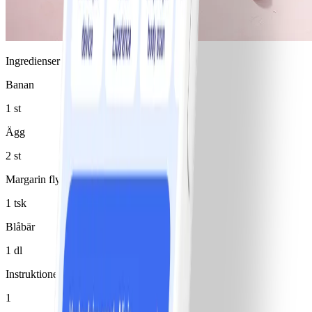
Ingredienser
Banan
1 st
Ägg
2 st
Margarin flytande 80%
1 tsk
Blåbär
1 dl
Instruktioner
1