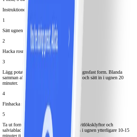
Instruktioner
1
Sätt ugnen på 200°.
2
Hacka rosmarinbladen.
3
Lägg potatis, olja och rosmarin i en stor ugnsfast form. Blanda
samman allt, krydda med salt och peppar och sätt in i ugnen 20
minuter.
4
Finhacka salviabladen.
5
Ta ut formen från ugnen, lägg oskalade vitlöksklyftor och
salviabladen i formen och rör om. Sätt in i ugnen ytterligare 10-15
minuter tills potatisen är gyllenbrun.