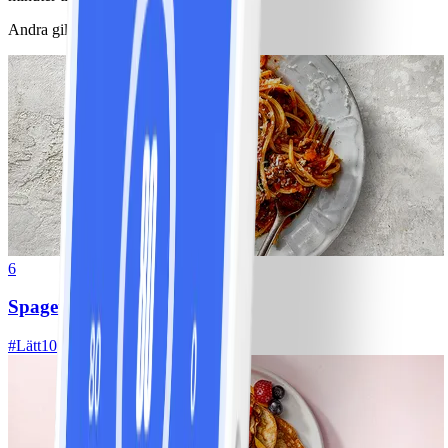
Andra gillade också
6
Spagetti med köttfärssås
#
Lätt
10 MIN