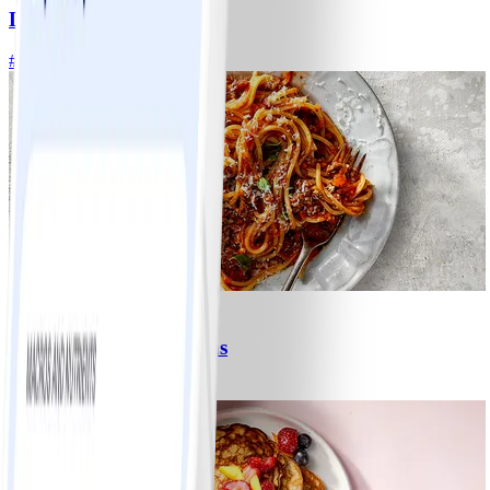
Lasagne
#
Lätt
5 MIN
6
Spagetti med köttfärssås
#
Lätt
10 MIN