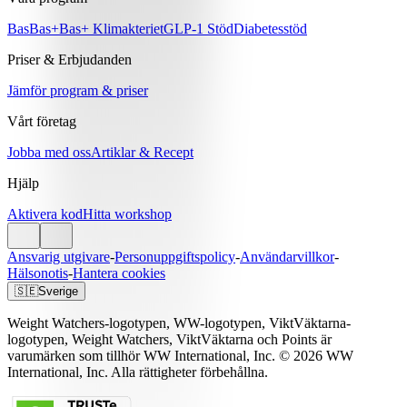
Bas
Bas+
Bas+ Klimakteriet
GLP-1 Stöd
Diabetesstöd
Priser & Erbjudanden
Jämför program & priser
Vårt företag
Jobba med oss
Artiklar & Recept
Hjälp
Aktivera kod
Hitta workshop
Ansvarig utgivare
-
Personuppgiftspolicy
-
Användarvillkor
-
Hälsonotis
-
Hantera cookies
🇸🇪
Sverige
Weight Watchers-logotypen, WW-logotypen, ViktVäktarna-
logotypen, Weight Watchers, ViktVäktarna och Points är
varumärken som tillhör WW International, Inc. © 2026 WW
International, Inc. Alla rättigheter förbehållna.