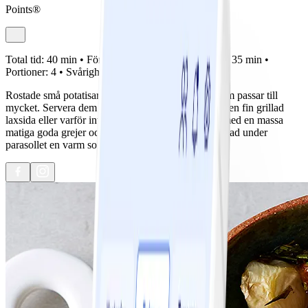
Points®
Total tid:
40 min •
Förberedelse:
5 min •
Tillagning:
35 min •
Portioner:
4 •
Svårighetsgrad:
Lätt
Rostade små potatisar är ett helt ljuvligt tillbehör som passar till
mycket. Servera dem till en ugnsstekt hel kyckling, en fin grillad
laxsida eller varför inte blanda ner dem i en sallad med en massa
matiga goda grejer och servera som en ljummen sallad under
parasollet en varm sommarlunch?