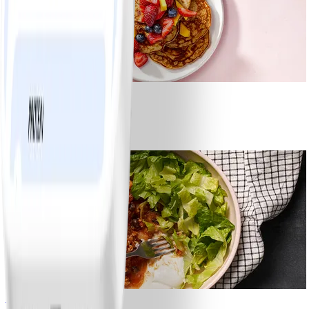
1
Bananpannkakor
#
Lätt
5 MIN
1