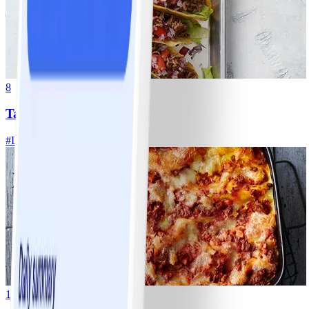
8
Tacos
#
Lätt
15 MIN
10