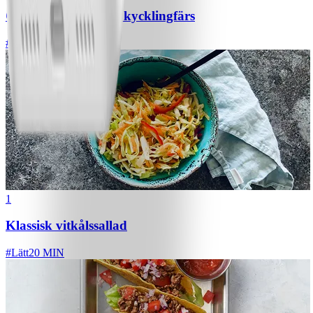
Chili con carne med kycklingfärs
#
Lätt
1
Klassisk vitkålssallad
#
Lätt
20 MIN