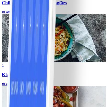
Chili con carne med kycklingfärs
#
Lätt
1
Klassisk vitkålssallad
#
Lätt
20 MIN