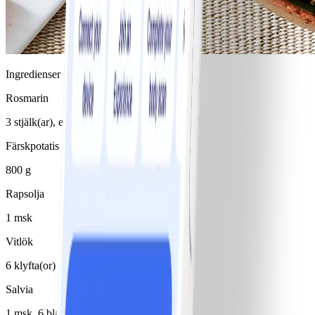
Ingredienser
Rosmarin
3 stjälk(ar), eller timjan
Färskpotatis
800 g
Rapsolja
1 msk
Vitlök
6 klyfta(or)
Salvia
1 msk, 6 blad