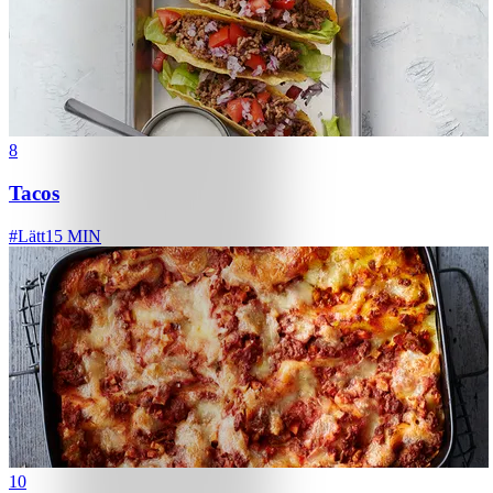
8
Tacos
#
Lätt
15 MIN
10