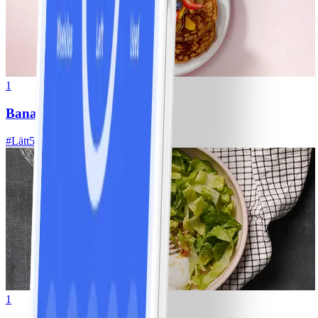
1
Bananpannkakor
#
Lätt
5 MIN
1