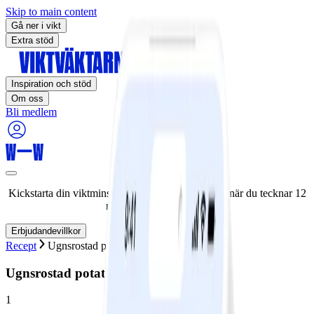
Skip to main content
Gå ner i vikt
Extra stöd
Inspiration och stöd
Om oss
Bli medlem
Kickstarta din viktminskningsresa nu! Spara 50% när du tecknar 12
månaders medlemskap.
Erbjudandevillkor
Recept
Ugnsrostad potatis
Ugnsrostad potatis
1