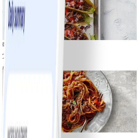
8
Tacos
#
Lätt
15 MIN
6