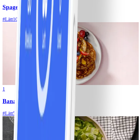
Spagetti med köttfärssås
#
Lätt
10 MIN
1
Bananpannkakor
#
Lätt
5 MIN