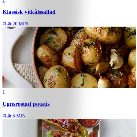
1
Klassisk vitkålssallad
#
Lätt
20 MIN
1
Ugnsrostad potatis
#
Lätt
5 MIN