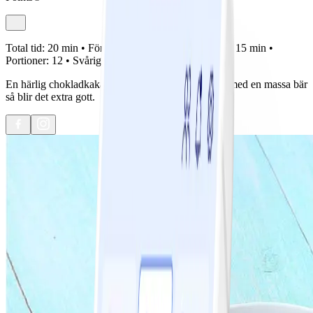
Total tid:
20 min •
Förberedelse:
5 min •
Tillagning:
15 min •
Portioner:
12 •
Svårighetsgrad:
Lätt
En härlig chokladkaka går alltid hem! Servera den med en massa bär
så blir det extra gott.