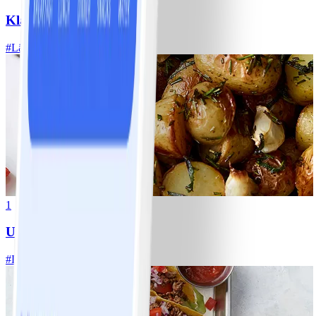
Klassisk vitkålssallad
#
Lätt
20 MIN
1
Ugnsrostad potatis
#
Lätt
5 MIN