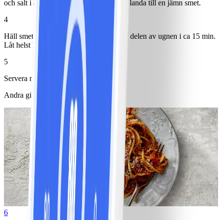
och salt i äggsmeten. Tillsätt kvarg och blanda till en jämn smet.
4
Häll smeten i formen och grädda i nedre delen av ugnen i ca 15 min.
Låt helst kakan stå i kylen över natten.
5
Servera med färska bär.
Andra gillade också
6