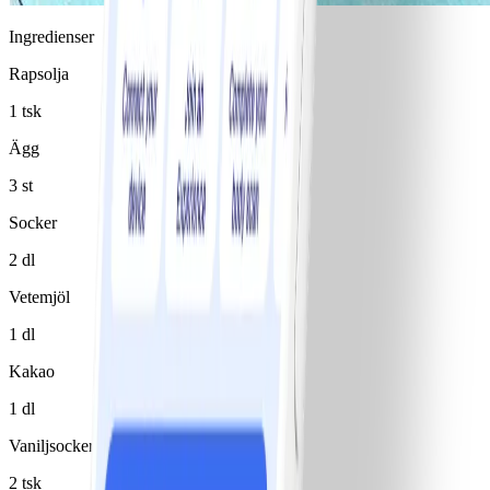
Ingredienser
Rapsolja
1 tsk
Ägg
3 st
Socker
2 dl
Vetemjöl
1 dl
Kakao
1 dl
Vaniljsocker
2 tsk