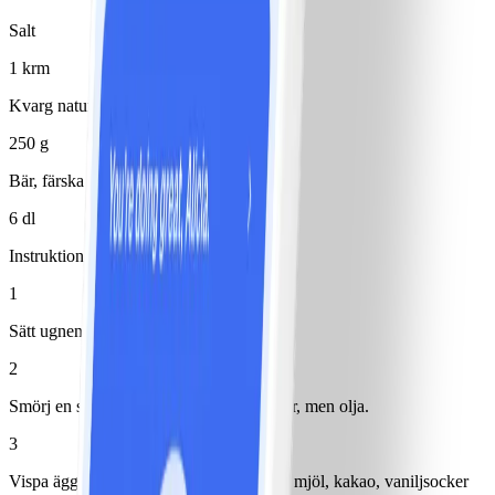
Salt
1 krm
Kvarg naturell 1%
250 g
Bär, färska
6 dl
Instruktioner
1
Sätt ugnen på 200°.
2
Smörj en springform, ca 21 cm i diameter, men olja.
3
Vispa ägg och socker pösigt. Blanda ner mjöl, kakao, vaniljsocker