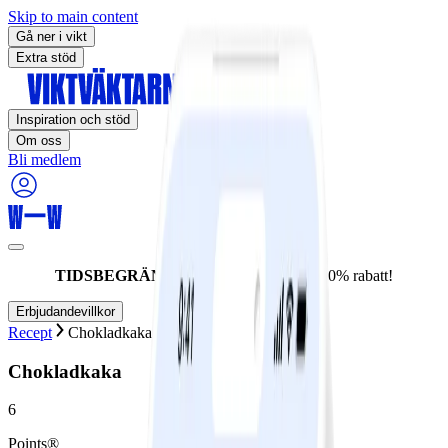
Skip to main content
Gå ner i vikt
Extra stöd
Inspiration och stöd
Om oss
Bli medlem
TIDSBEGRÄNSAT ERBJUDANDE:
60% rabatt!
Erbjudandevillkor
Recept
Chokladkaka
Chokladkaka
6
Points®