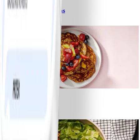
Spagetti med köttfärssås
#
Lätt
10 MIN
1
Bananpannkakor
#
Lätt
5 MIN