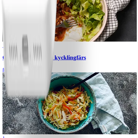
1
Chili con carne med kycklingfärs
#
Lätt