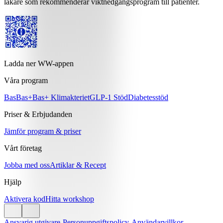
läkare som rekommenderar viktnedgångsprogram till patienter.
Ladda ner WW-appen
Våra program
Bas
Bas+
Bas+ Klimakteriet
GLP-1 Stöd
Diabetesstöd
Priser & Erbjudanden
Jämför program & priser
Vårt företag
Jobba med oss
Artiklar & Recept
Hjälp
Aktivera kod
Hitta workshop
Ansvarig utgivare
-
Personuppgiftspolicy
-
Användarvillkor
-