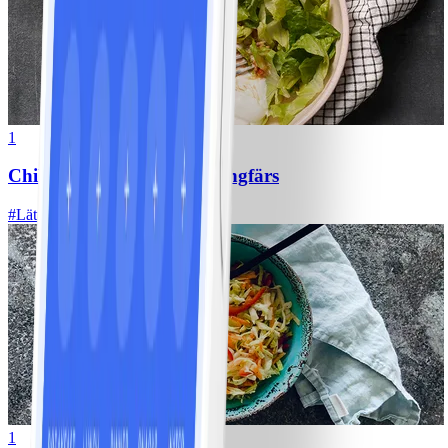
1
Chili con carne med kycklingfärs
#
Lätt
1