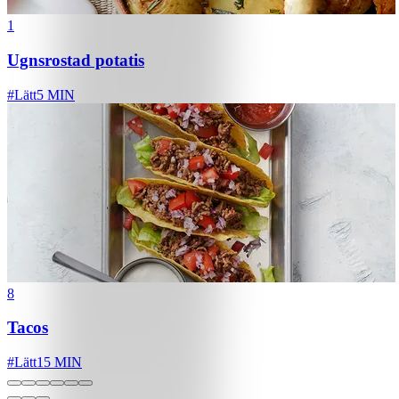
1
Ugnsrostad potatis
#
Lätt
5 MIN
8
Tacos
#
Lätt
15 MIN