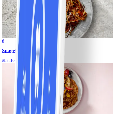
6
Spagetti med köttfärssås
#
Lätt
10 MIN