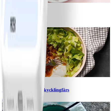
1
Bananpannkakor
#
Lätt
5 MIN
1
Chili con carne med kycklingfärs
#
Lätt