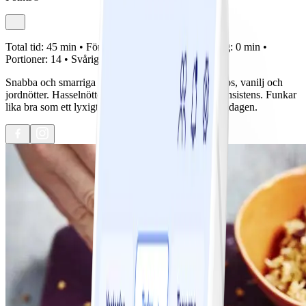
Total tid:
45 min •
Förberedelse:
15 min •
Tillagning:
0 min •
Portioner:
14 •
Svårighetsgrad:
Lätt
Snabba och smarriga havrebollar med smak av kokos, vanilj och
jordnötter. Hasselnötter och tranbär ger en härlig konsistens. Funkar
lika bra som ett lyxigt mellis som till kaffet efter middagen.