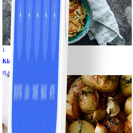
1
Klassisk vitkålssallad
#
Lätt
20 MIN