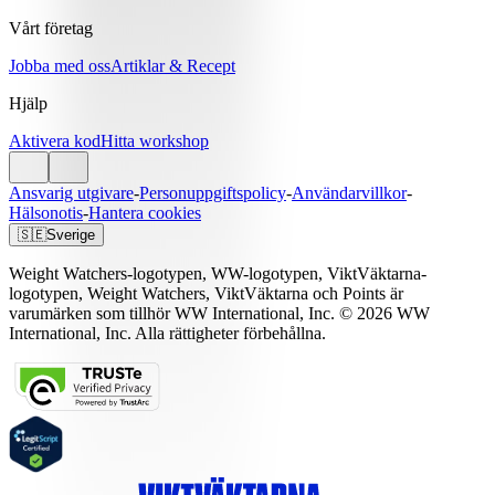
Vårt företag
Jobba med oss
Artiklar & Recept
Hjälp
Aktivera kod
Hitta workshop
Ansvarig utgivare
-
Personuppgiftspolicy
-
Användarvillkor
-
Hälsonotis
-
Hantera cookies
🇸🇪
Sverige
Weight Watchers-logotypen, WW-logotypen, ViktVäktarna-
logotypen, Weight Watchers, ViktVäktarna och Points är
varumärken som tillhör WW International, Inc. © 2026 WW
International, Inc. Alla rättigheter förbehållna.