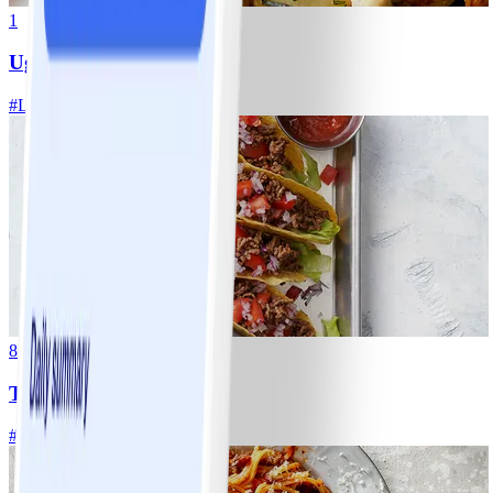
1
Ugnsrostad potatis
#
Lätt
5 MIN
8
Tacos
#
Lätt
15 MIN