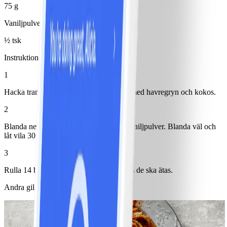
75 g
Vaniljpulver
½ tsk
Instruktioner
1
Hacka tranbär och hasselnötter. Blanda med havregryn och kokos.
2
Blanda ner jordnötssmör, honung och vaniljpulver. Blanda väl och
låt vila 30 minuter.
3
Rulla 14 bollar och förvara i kylskåp tills de ska ätas.
Andra gillade också