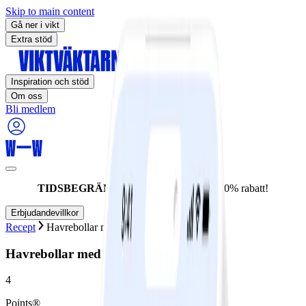
Skip to main content
Gå ner i vikt
Extra stöd
Inspiration och stöd
Om oss
Bli medlem
TIDSBEGRÄNSAT ERBJUDANDE:
60% rabatt!
Erbjudandevillkor
Recept
Havrebollar med tranbär och kokos
Havrebollar med tranbär och kokos
4
Points®