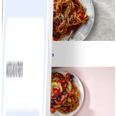
6
Spagetti med köttfärssås
#
Lätt
10 MIN