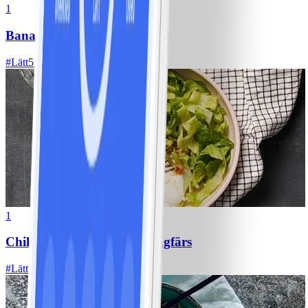
1
Bananpannkakor
#
Lätt
5 MIN
1
Chili con carne med kycklingfärs
#
Lätt