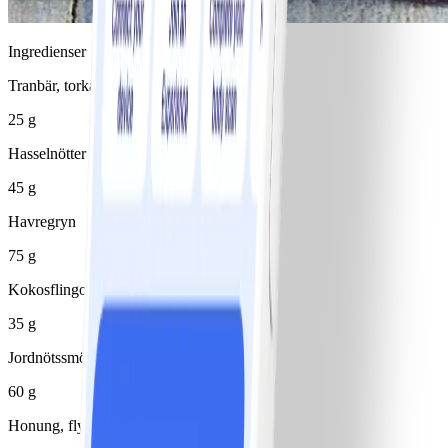
Ingredienser
Tranbär, torkade
25 g
Hasselnötter
45 g
Havregryn
75 g
Kokosflingor torkade
35 g
Jordnötssmör, utan socker
60 g
Honung, flytande