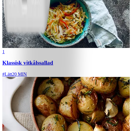
1
Klassisk vitkålssallad
#
Lätt
20 MIN