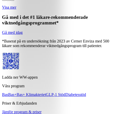
Visa mer
Gå med i det #1 läkare-rekommenderade
viktnedgångsprogrammet*
Gå med idag
*Baserat på en undersökning från 2023 av Cerner Enviza med 500
läkare som rekommenderar viktnedgångsprogram till patienter.
Ladda ner WW-appen
Våra program
Bas
Bas+
Bas+ Klimakteriet
GLP-1 Stöd
Diabetesstöd
Priser & Erbjudanden
Jämför program & priser