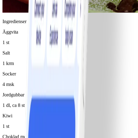
Ingredienser
Äggvita
1 st
Salt
1 krm
Socker
4 msk
Jordgubbar
1 dl, ca 8 st
Kiwi
1 st
Choklad mörk