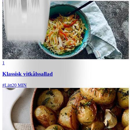
1
Klassisk vitkålssallad
#
Lätt
20 MIN