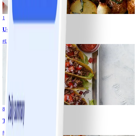
1
Ugnsrostad potatis
#
Lätt
5 MIN
8
Tacos
#
Lätt
15 MIN