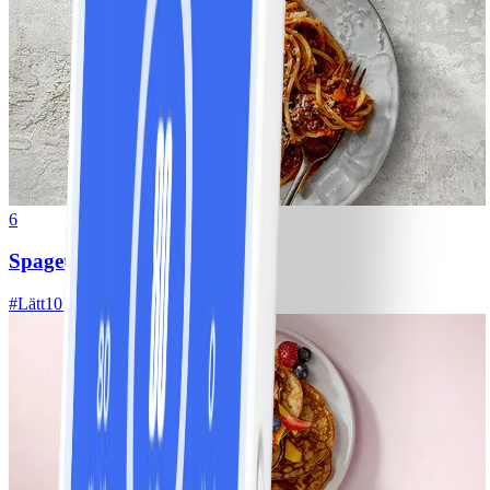
6
Spagetti med köttfärssås
#
Lätt
10 MIN