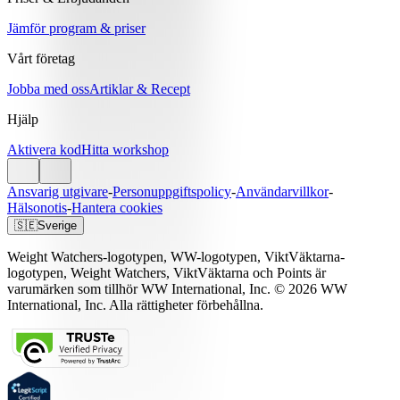
Jämför program & priser
Vårt företag
Jobba med oss
Artiklar & Recept
Hjälp
Aktivera kod
Hitta workshop
Ansvarig utgivare
-
Personuppgiftspolicy
-
Användarvillkor
-
Hälsonotis
-
Hantera cookies
🇸🇪
Sverige
Weight Watchers-logotypen, WW-logotypen, ViktVäktarna-
logotypen, Weight Watchers, ViktVäktarna och Points är
varumärken som tillhör WW International, Inc. © 2026 WW
International, Inc. Alla rättigheter förbehållna.