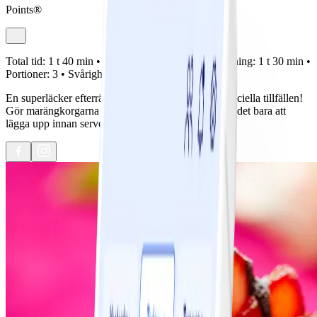
Points®
Total tid:
1 t 40 min •
Förberedelse:
10 min •
Tillagning:
1 t 30 min •
Portioner:
3 •
Svårighetsgrad:
Lätt
En superläcker efterrätt som tål att bjudas på vid speciella tillfällen!
Gör marängkorgarna några dagar innan festen så är det bara att
lägga upp innan servering.