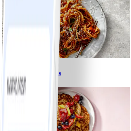
6
Spagetti med köttfärssås
#
Lätt
10 MIN