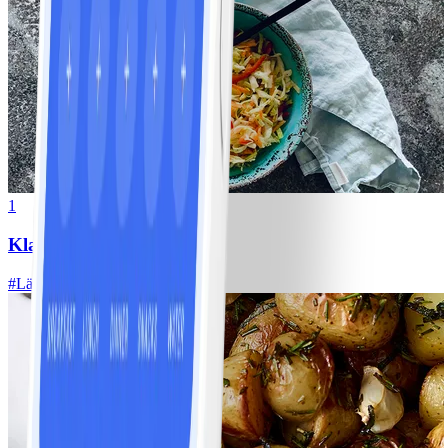
1
Klassisk vitkålssallad
#
Lätt
20 MIN