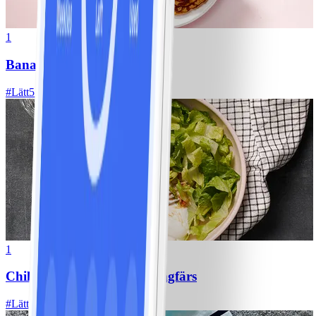
1
Bananpannkakor
#
Lätt
5 MIN
1
Chili con carne med kycklingfärs
#
Lätt