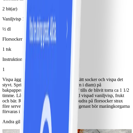
2 bit(ar)
Vaniljvisp 12% (ovispad)
½ dl
Florsocker
1 tsk
Instruktioner
1
Vispa äggvita och salt till hårt skum. Tillsätt socker och vispa det
styvt. Spritsa ut till 3 dubbla kransar (7 cm i diam) på
bakpappersklädd plåt. Grädda i ugn 125° tills de blivit torra ca 1 1/2
timme. Låt kallna på galler. Fyll dem med vispad vaniljvisp, frukt
och bär. Ringla över smält choklad och pudra på florsocker strax
före servering. Om de inte skall serveras genast bör marängkorgarna
förvaras i en burk med tätslutande lock.
Andra gillade också