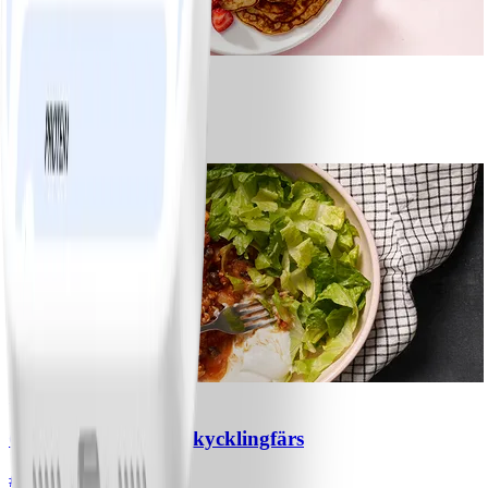
1
Bananpannkakor
#
Lätt
5 MIN
1
Chili con carne med kycklingfärs
#
Lätt