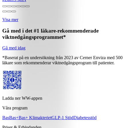
Visa mer
Gå med i det #1 läkare-rekommenderade
viktnedgångsprogrammet*
Gå med idag
*Baserat på en undersökning från 2023 av Cerner Enviza med 500
läkare som rekommenderar viktnedgångsprogram till patienter.
Ladda ner WW-appen
Våra program
Bas
Bas+
Bas+ Klimakteriet
GLP-1 Stöd
Diabetesstöd
Priser & Erbjudanden