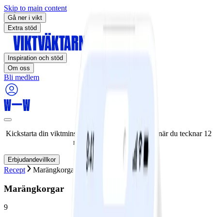
Skip to main content
Gå ner i vikt
Extra stöd
Inspiration och stöd
Om oss
Bli medlem
Kickstarta din viktminskningsresa nu! Spara 50% när du tecknar 12
månaders medlemskap.
Erbjudandevillkor
Recept
Marängkorgar
Marängkorgar
9