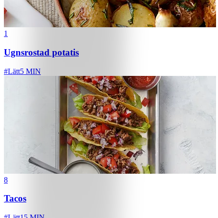
1
Ugnsrostad potatis
#
Lätt
5 MIN
8
Tacos
#
Lätt
15 MIN