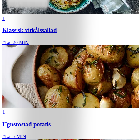
1
Klassisk vitkålssallad
#
Lätt
20 MIN
1
Ugnsrostad potatis
#
Lätt
5 MIN