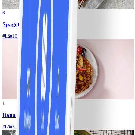
6
Spagetti med köttfärssås
#
Lätt
10 MIN
1
Bananpannkakor
#
Lätt
5 MIN