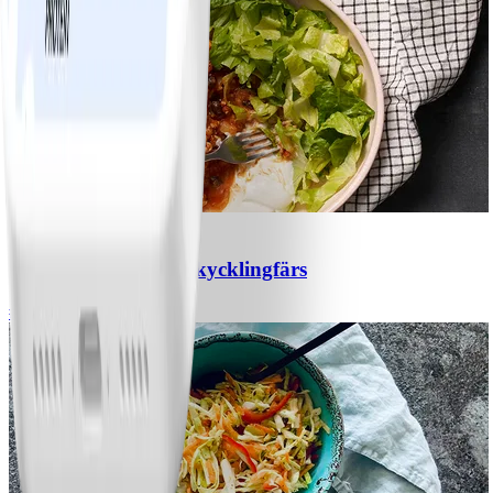
1
Chili con carne med kycklingfärs
#
Lätt