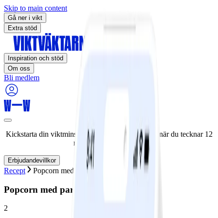
Skip to main content
Gå ner i vikt
Extra stöd
Inspiration och stöd
Om oss
Bli medlem
Kickstarta din viktminskningsresa nu! Spara 50% när du tecknar 12
månaders medlemskap.
Erbjudandevillkor
Recept
Popcorn med parmesan och dill
Popcorn med parmesan och dill
2