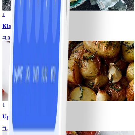
1
Klassisk vitkålssallad
#
Lätt
20 MIN
1
Ugnsrostad potatis
#
Lätt
5 MIN