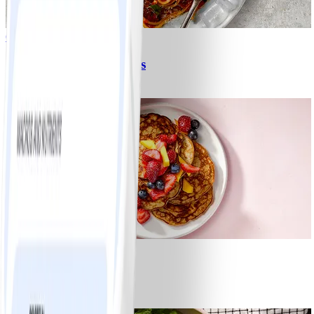
6
Spagetti med köttfärssås
#
Lätt
10 MIN
1
Bananpannkakor
#
Lätt
5 MIN