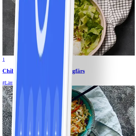
1
Chili con carne med kycklingfärs
#
Lätt