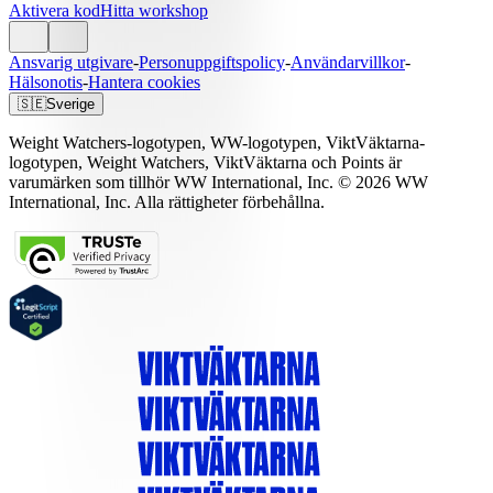
Aktivera kod
Hitta workshop
Ansvarig utgivare
-
Personuppgiftspolicy
-
Användarvillkor
-
Hälsonotis
-
Hantera cookies
🇸🇪
Sverige
Weight Watchers-logotypen, WW-logotypen, ViktVäktarna-
logotypen, Weight Watchers, ViktVäktarna och Points är
varumärken som tillhör WW International, Inc. © 2026 WW
International, Inc. Alla rättigheter förbehållna.