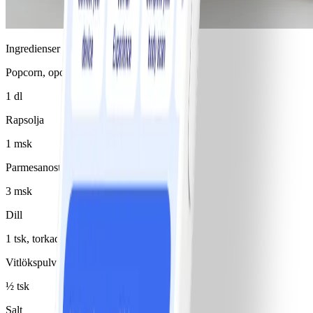
Ingredienser
Popcorn, opoppade
1 dl
Rapsolja
1 msk
Parmesanost
3 msk
Dill
1 tsk, torkad
Vitlökspulver
½ tsk
Salt