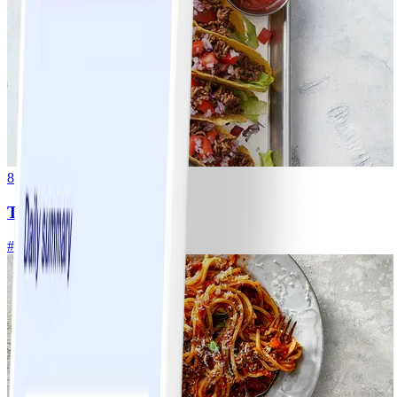
8
Tacos
#
Lätt
15 MIN