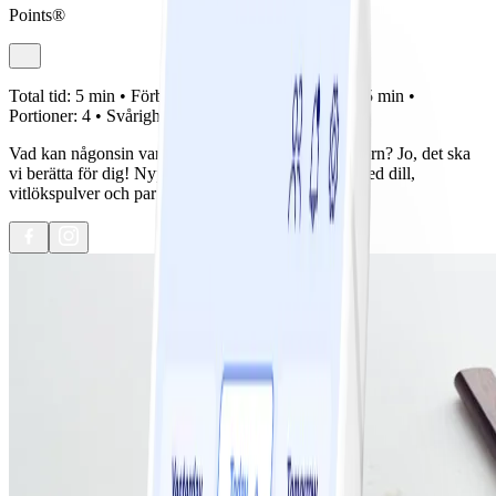
Points®
Total tid:
5 min •
Förberedelse:
0 min •
Tillagning:
5 min •
Portioner:
4 •
Svårighetsgrad:
Lätt
Vad kan någonsin vara godare än nypoppade popcorn? Jo, det ska
vi berätta för dig! Nypoppade popcorn smaksatta med dill,
vitlökspulver och parmesan!