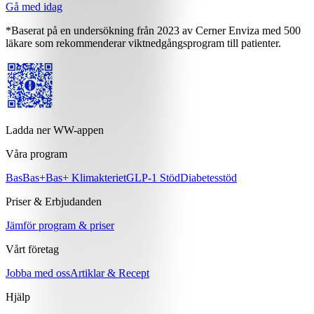
Gå med idag
*Baserat på en undersökning från 2023 av Cerner Enviza med 500
läkare som rekommenderar viktnedgångsprogram till patienter.
Ladda ner WW-appen
Våra program
Bas
Bas+
Bas+ Klimakteriet
GLP-1 Stöd
Diabetesstöd
Priser & Erbjudanden
Jämför program & priser
Vårt företag
Jobba med oss
Artiklar & Recept
Hjälp