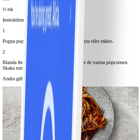
½ tsk
Instruktioner
1
Poppa popcornen i en popcornmaskin, gryta eller mikro.
2
Blanda ihop alla smaksättare och strö över de varma popcornen.
Skaka runt så att alla popcornen täcks.
Andra gillade också