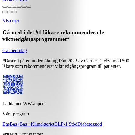
Visa mer
Gå med i det #1 läkare-rekommenderade
viktnedgångsprogrammet*
Gå med idag
*Baserat på en undersökning från 2023 av Cerner Enviza med 500
läkare som rekommenderar viktnedgångsprogram till patienter.
Ladda ner WW-appen
Våra program
Bas
Bas+
Bas+ Klimakteriet
GLP-1 Stöd
Diabetesstöd
Priser & Erbjudanden