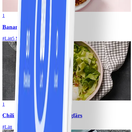
1
Bananpannkakor
#
Lätt
5 MIN
1
Chili con carne med kycklingfärs
#
Lätt