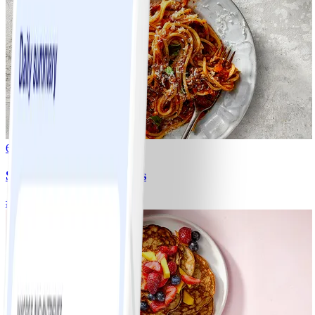
6
Spagetti med köttfärssås
#
Lätt
10 MIN