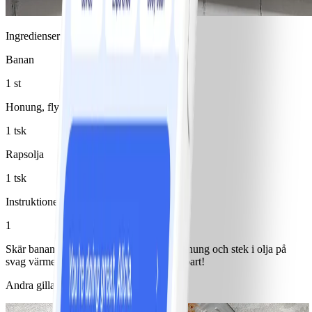
Ingredienser
Banan
1 st
Honung, flytande
1 tsk
Rapsolja
1 tsk
Instruktioner
1
Skär bananen på längden. Ringla över honung och stek i olja på
svag värme. Njut av mellanmålet omedelbart!
Andra gillade också