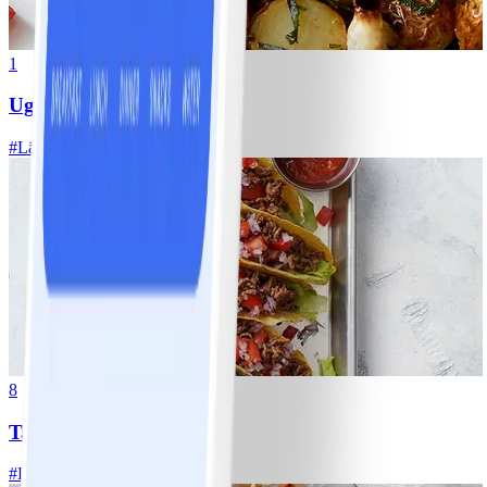
1
Ugnsrostad potatis
#
Lätt
5 MIN
8
Tacos
#
Lätt
15 MIN