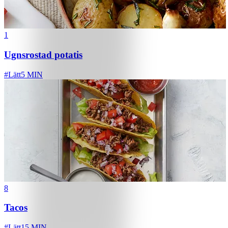
1
Ugnsrostad potatis
#
Lätt
5 MIN
8
Tacos
#
Lätt
15 MIN