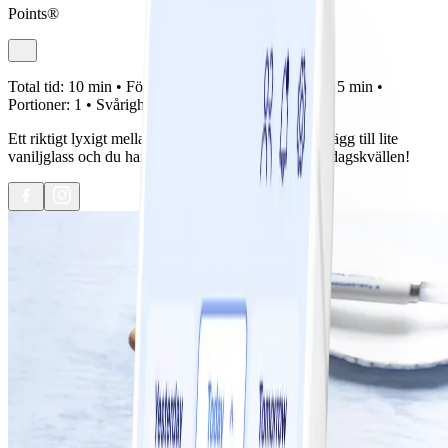
Points®
Total tid:
10 min •
Förberedelse:
5 min •
Tillagning:
5 min •
Portioner:
1 •
Svårighetsgrad:
Lätt
Ett riktigt lyxigt mellanmål - honungsstekt banan. Lägg till lite
vaniljglass och du har den perfekta desserten till lördagskvällen!