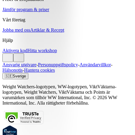
Jämför program & priser
Vårt företag
Jobba med oss
Artiklar & Recept
Hjälp
Aktivera kod
Hitta workshop
Ansvarig utgivare
-
Personuppgiftspolicy
-
Användarvillkor
-
Hälsonotis
-
Hantera cookies
🇸🇪
Sverige
Weight Watchers-logotypen, WW-logotypen, ViktVäktarna-
logotypen, Weight Watchers, ViktVäktarna och Points är
varumärken som tillhör WW International, Inc. © 2026 WW
International, Inc. Alla rättigheter förbehållna.