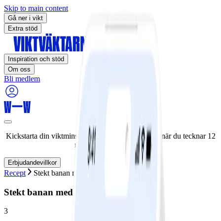
Skip to main content
Gå ner i vikt
Extra stöd
Inspiration och stöd
Om oss
Bli medlem
Kickstarta din viktminskningsresa nu! Spara 50% när du tecknar 12
månaders medlemskap.
Erbjudandevillkor
Recept
Stekt banan med honung
Stekt banan med honung
3