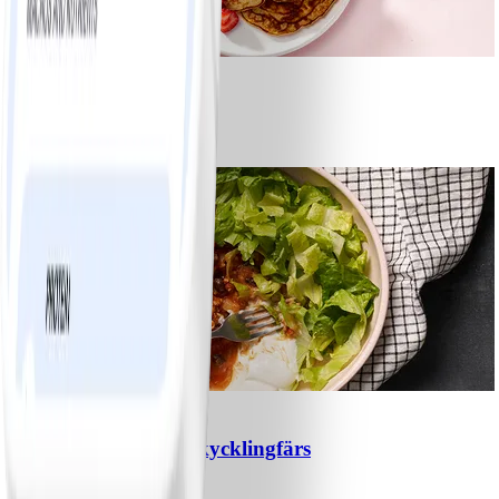
1
Bananpannkakor
#
Lätt
5 MIN
1
Chili con carne med kycklingfärs
#
Lätt