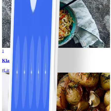
1
Klassisk vitkålssallad
#
Lätt
20 MIN