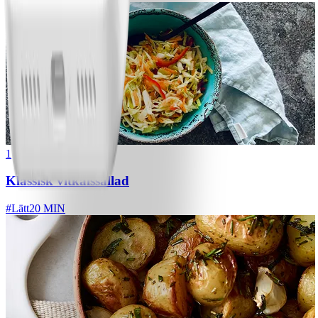
1
Klassisk vitkålssallad
#
Lätt
20 MIN