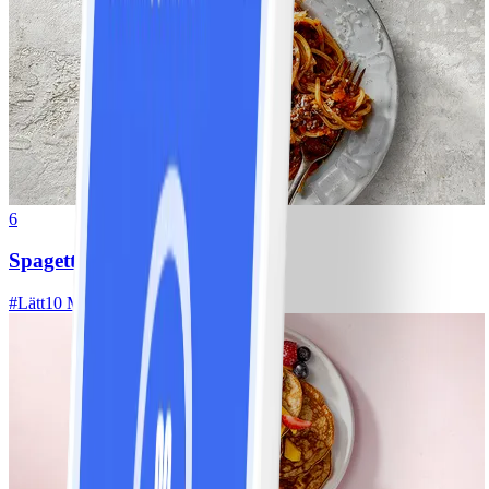
6
Spagetti med köttfärssås
#
Lätt
10 MIN