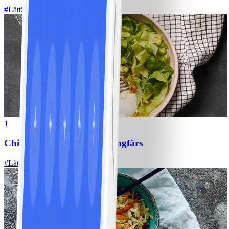
#
Lätt
5 MIN
1
Chili con carne med kycklingfärs
#
Lätt