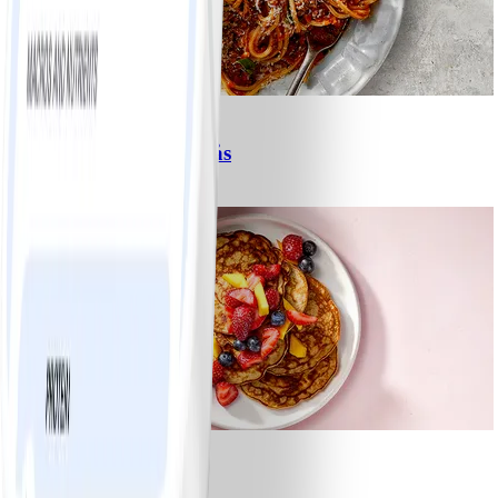
6
Spagetti med köttfärssås
#
Lätt
10 MIN
1
Bananpannkakor