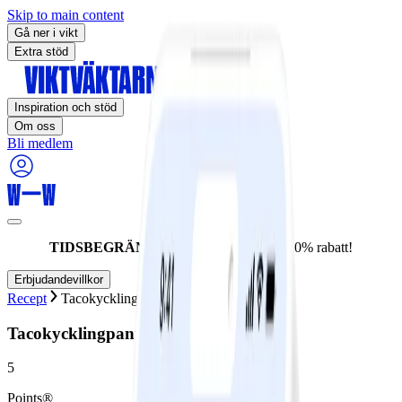
Skip to main content
Gå ner i vikt
Extra stöd
Inspiration och stöd
Om oss
Bli medlem
TIDSBEGRÄNSAT ERBJUDANDE:
60% rabatt!
Erbjudandevillkor
Recept
Tacokycklingpanna
Tacokycklingpanna
5
Points®