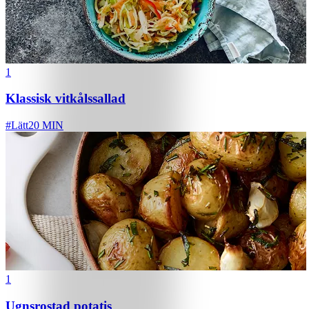
1
Klassisk vitkålssallad
#
Lätt
20 MIN
1
Ugnsrostad potatis