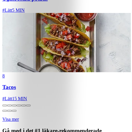
#
Lätt
5 MIN
8
Tacos
#
Lätt
15 MIN
Visa mer
Gå med i det #1 läkare-rekommenderade