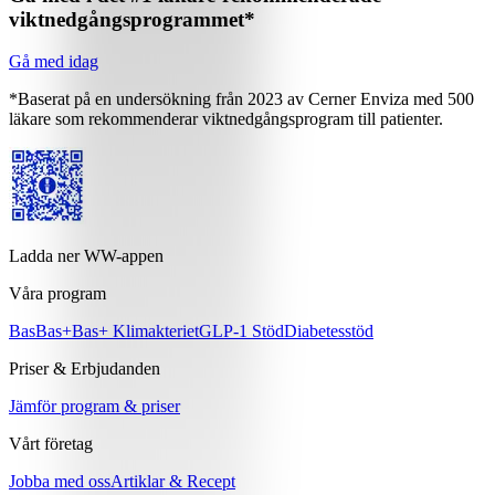
viktnedgångsprogrammet*
Gå med idag
*Baserat på en undersökning från 2023 av Cerner Enviza med 500
läkare som rekommenderar viktnedgångsprogram till patienter.
Ladda ner WW-appen
Våra program
Bas
Bas+
Bas+ Klimakteriet
GLP-1 Stöd
Diabetesstöd
Priser & Erbjudanden
Jämför program & priser
Vårt företag
Jobba med oss
Artiklar & Recept