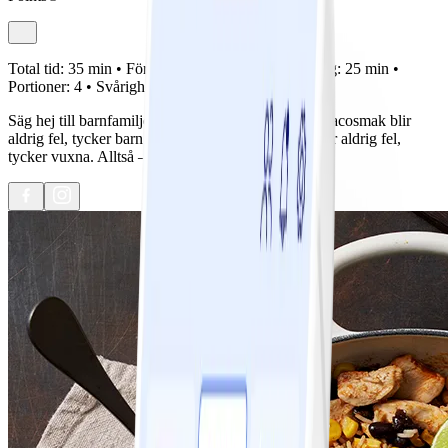
Total tid:
35 min •
Förberedelse:
10 min •
Tillagning:
25 min •
Portioner:
4 •
Svårighetsgrad:
Lätt
Säg hej till barnfamiljens bästa rätt! Kyckling med tacosmak blir
aldrig fel, tycker barn. Mat i en och samma form blir aldrig fel,
tycker vuxna. Alltså – barnfamiljens bästa rätt.