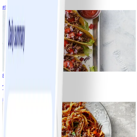
#
Lätt
5 MIN
8
Tacos
#
Lätt
15 MIN