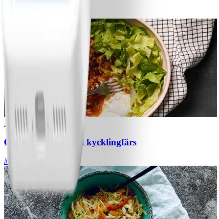
#
Lätt
5 MIN
1
Chili con carne med kycklingfärs
#
Lätt