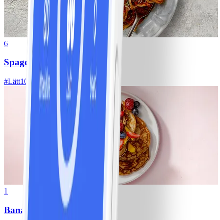
6
Spagetti med köttfärssås
#
Lätt
10 MIN
1
Bananpannkakor