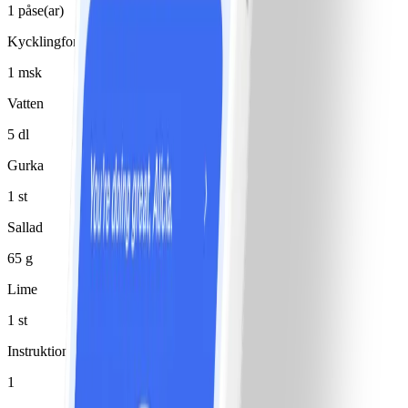
1 påse(ar)
Kycklingfond
1 msk
Vatten
5 dl
Gurka
1 st
Sallad
65 g
Lime
1 st
Instruktioner
1