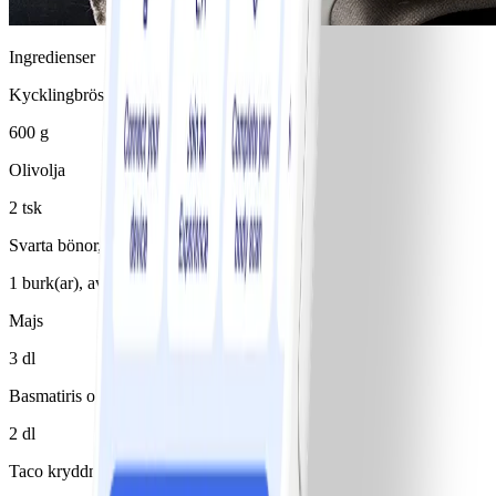
Ingredienser
Kycklingbröstfilé
600 g
Olivolja
2 tsk
Svarta bönor, konserv
1 burk(ar), avrunnen/avrunnet
Majs
3 dl
Basmatiris okokt
2 dl
Taco kryddmix, utan socker