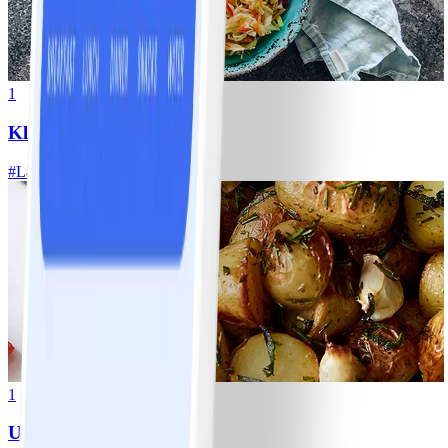
1
Klassisk vitkålssallad
#
Lätt
20 MIN
1
Ugnsrostad potatis