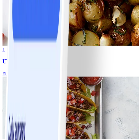
1
Ugnsrostad potatis
#
Lätt
5 MIN