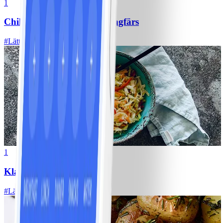
1
Chili con carne med kycklingfärs
#
Lätt
1
Klassisk vitkålssallad
#
Lätt
20 MIN