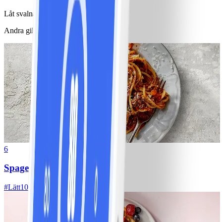
Låt svalna innan servering.
Andra gillade också
6
Spagetti med köttfärssås
#
Lätt
10 MIN