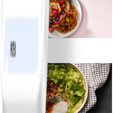
1
Bananpannkakor
#
Lätt
5 MIN