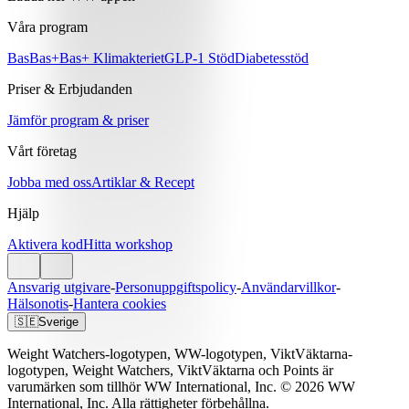
Våra program
Bas
Bas+
Bas+ Klimakteriet
GLP-1 Stöd
Diabetesstöd
Priser & Erbjudanden
Jämför program & priser
Vårt företag
Jobba med oss
Artiklar & Recept
Hjälp
Aktivera kod
Hitta workshop
Ansvarig utgivare
-
Personuppgiftspolicy
-
Användarvillkor
-
Hälsonotis
-
Hantera cookies
🇸🇪
Sverige
Weight Watchers-logotypen, WW-logotypen, ViktVäktarna-
logotypen, Weight Watchers, ViktVäktarna och Points är
varumärken som tillhör WW International, Inc. © 2026 WW
International, Inc. Alla rättigheter förbehållna.