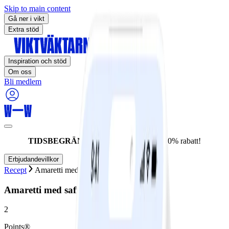
Skip to main content
Gå ner i vikt
Extra stöd
Inspiration och stöd
Om oss
Bli medlem
TIDSBEGRÄNSAT ERBJUDANDE:
60% rabatt!
Erbjudandevillkor
Recept
Amaretti med saffran och citron
Amaretti med saffran och citron
2
Points®