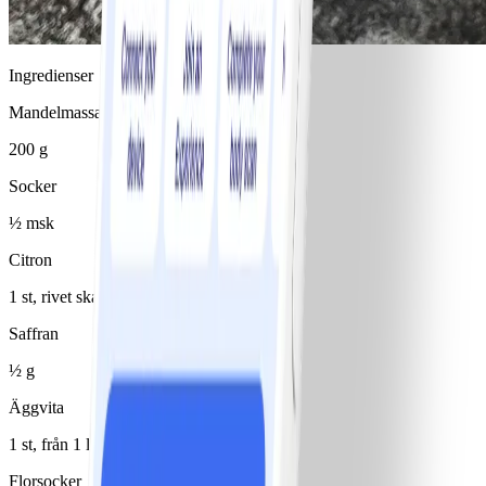
Ingredienser
Mandelmassa
200 g
Socker
½ msk
Citron
1 st, rivet skal
Saffran
½ g
Äggvita
1 st, från 1 litet ägg
Florsocker