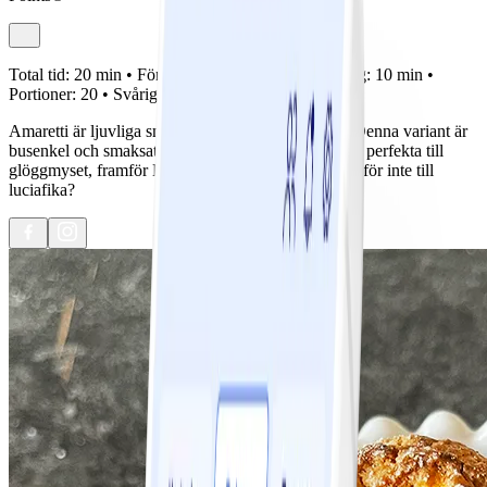
Total tid:
20 min •
Förberedelse:
10 min •
Tillagning:
10 min •
Portioner:
20 •
Svårighetsgrad:
Lätt
Amaretti är ljuvliga små mandelkakor från Italien. Denna variant är
busenkel och smaksatt med saffran och citron – helt perfekta till
glöggmyset, framför Kalle anka på julafton eller varför inte till
luciafika?