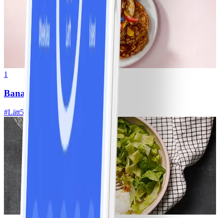
1
Bananpannkakor
#
Lätt
5 MIN