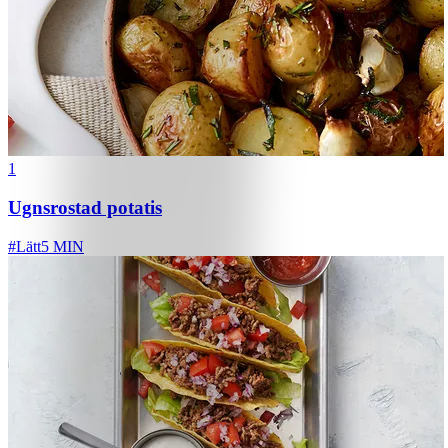
1
Ugnsrostad potatis
#
Lätt
5 MIN