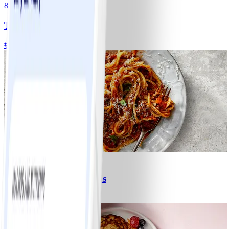
8
Tacos
#
Lätt
15 MIN
6
Spagetti med köttfärssås
#
Lätt
10 MIN