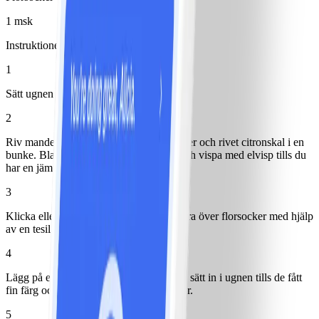
1 msk
Instruktioner
1
Sätt ugnen på 200°.
2
Riv mandelmassan och blanda med socker och rivet citronskal i en
bunke. Blanda ner saffran och äggvita och vispa med elvisp tills du
har en jämn smet.
3
Klicka eller spritsa ut 20 klickar och pudra över florsocker med hjälp
av en tesil.
4
Lägg på en plåt med bakplåtspapper och sätt in i ugnen tills de fått
fin färg och spruckit något, ca 10 minuter.
5