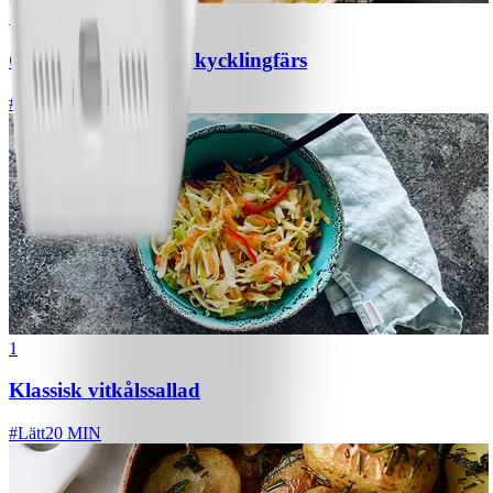
1
Chili con carne med kycklingfärs
#
Lätt
1
Klassisk vitkålssallad
#
Lätt
20 MIN