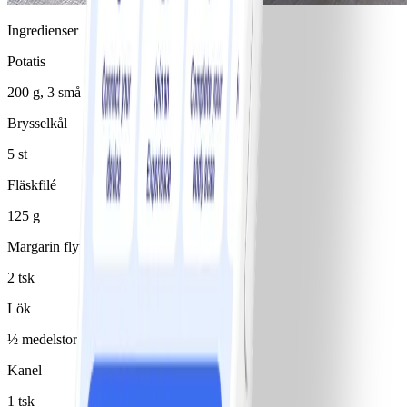
Ingredienser
Potatis
200 g, 3 små
Brysselkål
5 st
Fläskfilé
125 g
Margarin flytande 80%
2 tsk
Lök
½ medelstor(t)/medelstora
Kanel
1 tsk