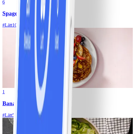
6
Spagetti med köttfärssås
#
Lätt
10 MIN
1
Bananpannkakor
#
Lätt
5 MIN