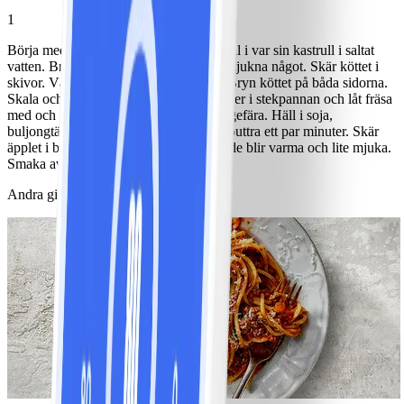
1
Börja med att koka potatis och brysselkål i var sin kastrull i saltat
vatten. Brysselkålen ska bara börja att mjukna något. Skär köttet i
skivor. Värm margarin i en stekpanna. Bryn köttet på båda sidorna.
Skala och skär löken i skivor och lägg ner i stekpannan och låt fräsa
med och få färg. Strö över kanel och ingefära. Häll i soja,
buljongtärning, vatten och grädde. Låt puttra ett par minuter. Skär
äpplet i bitar och lägg ner i såsen så att de blir varma och lite mjuka.
Smaka av såsen med salt och peppar.
Andra gillade också