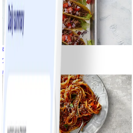
8
Tacos
#
Lätt
15 MIN