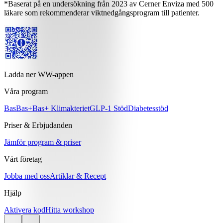
*Baserat på en undersökning från 2023 av Cerner Enviza med 500
läkare som rekommenderar viktnedgångsprogram till patienter.
Ladda ner WW-appen
Våra program
Bas
Bas+
Bas+ Klimakteriet
GLP-1 Stöd
Diabetesstöd
Priser & Erbjudanden
Jämför program & priser
Vårt företag
Jobba med oss
Artiklar & Recept
Hjälp
Aktivera kod
Hitta workshop