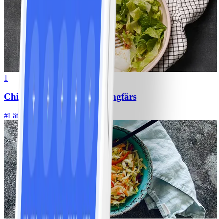
1
Chili con carne med kycklingfärs
#
Lätt