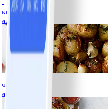
1
Klassisk vitkålssallad
#
Lätt
20 MIN
1
Ugnsrostad potatis
#
Lätt
5 MIN