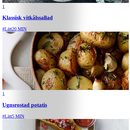
1
Klassisk vitkålssallad
#
Lätt
20 MIN
1
Ugnsrostad potatis
#
Lätt
5 MIN