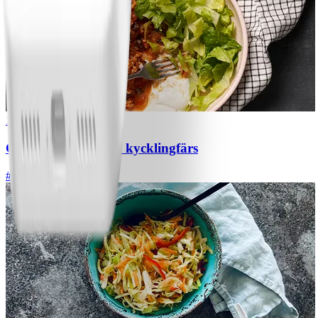
1
Chili con carne med kycklingfärs
#
Lätt