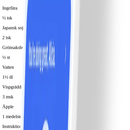
Ingefära
½ tsk
Japansk soja
2 tsk
Grönsaksbuljongtärning
⅓ st
Vatten
1½ dl
Vispgrädde 40% ovispad
3 msk
Äpple
1 medelstor(t)/medelstora
Instruktioner