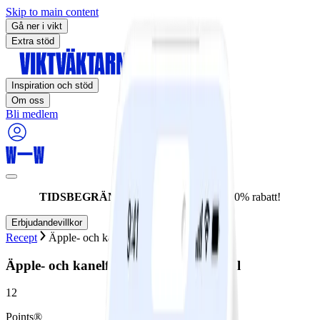
Skip to main content
Gå ner i vikt
Extra stöd
Inspiration och stöd
Om oss
Bli medlem
TIDSBEGRÄNSAT ERBJUDANDE:
60% rabatt!
Erbjudandevillkor
Recept
Äpple- och kanelfläskfilé med brysselkål
Äpple- och kanelfläskfilé med brysselkål
12
Points®