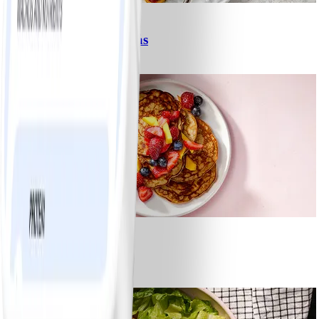
6
Spagetti med köttfärssås
#
Lätt
10 MIN
1
Bananpannkakor
#
Lätt
5 MIN