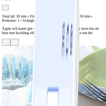
Total tid:
30 min •
Förberedelse:
0 min •
Tillagning:
30 min •
Portioner:
1 •
Svårighetsgrad:
Lätt
Äpple och kanel gör sig perfekt till fläskfilé, men går även bra att
byta mot kyckling eller quorn. Tänk bara på att räkna om det.