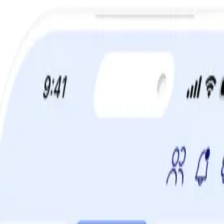
a din viktminskningsresa nu! Spara 50% när du tecknar 12 månaders m