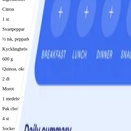
Citron
1 st
Svartpeppar
½ tsk, pepparkorn
Kycklingbröstfilé
600 g
Quinoa, okokt
2 dl
Morot
1 medelstor(t)/medelstora
Pak choi
4 st
Sockerärter