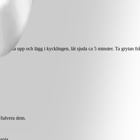
n. Koka upp och lägg i kycklingen, låt sjuda ca 5 minuter. Ta grytan fr
 Halvera dem.
soja.