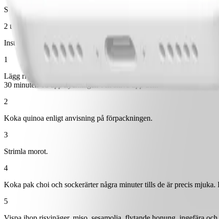
Sesamfrön
2 tsk
Instruktioner
1
Lägg rivet citronskal och pepparkorn i en gryta och fyll den med vatte
30 minuter. Ta upp kycklingen och skiva upp den.
2
Koka quinoa enligt anvisning på förpackningen.
3
Strimla morot.
4
Koka pak choi och sockerärter några minuter tills de är precis mjuka.
5
Vispa ihop risvinäger, miso, sesamolja, flytande honung, ingefära och 