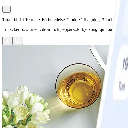
Total tid:
1 t 10 min •
Förberedelse:
5 min •
Tillagning:
35 min •
Porti
En läcker bowl med citron- och pepparkokt kyckling, quinoa, en mass