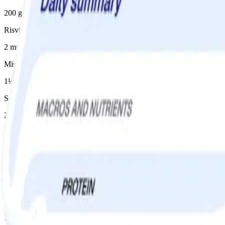
200 g
Risvinäger
2 msk
Misopasta
1½ msk
Sesamolja
2 tsk
Honung, flytande
1½ tsk
Ingefära
1½ tsk, finriven
Japansk soja
1 tsk