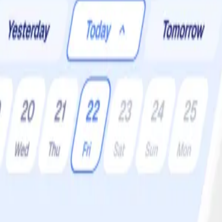
oner:
4 •
Svårighetsgrad:
Lätt
a grönsaker och en smakrik dressing med bl a miso, sesamolja och inge