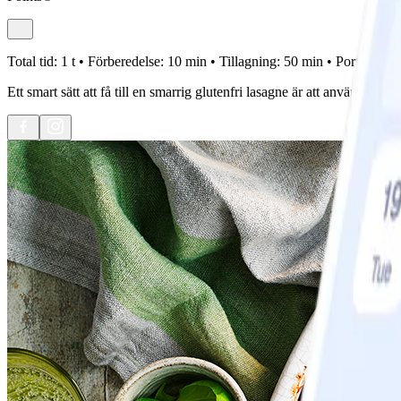
Total tid:
1 t •
Förberedelse:
10 min •
Tillagning:
50 min •
Portioner:
4
Ett smart sätt att få till en smarrig glutenfri lasagne är att använda tun