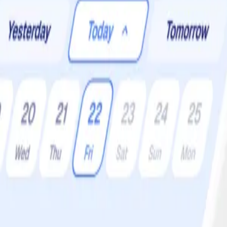
 •
Svårighetsgrad:
Lätt
t skivad aubergine istället för lasagneplattor. Det blir dessutom så himlans