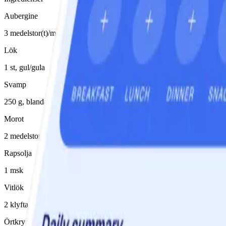
Aubergine
3 medelstor(t)/medelstora
Lök
1 st, gul/gula
Svamp
250 g, blandad
Morot
2 medelstor(t)/medelstora
Rapsolja
1 msk
Vitlök
2 klyfta(or)
Örtkryddor