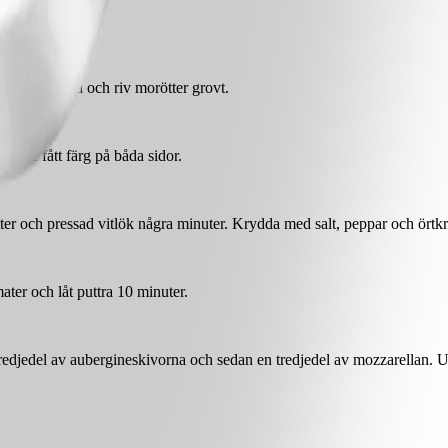
bitar. Skala och riv morötter grovt.
lls de fått färg på båda sidor.
er och pressad vitlök några minuter. Krydda med salt, peppar och örtkryd
ater och låt puttra 10 minuter.
tredjedel av aubergineskivorna och sedan en tredjedel av mozzarellan. U