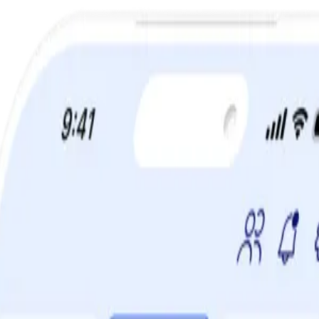
a din viktminskningsresa nu! Spara 50% när du tecknar 12 månaders m