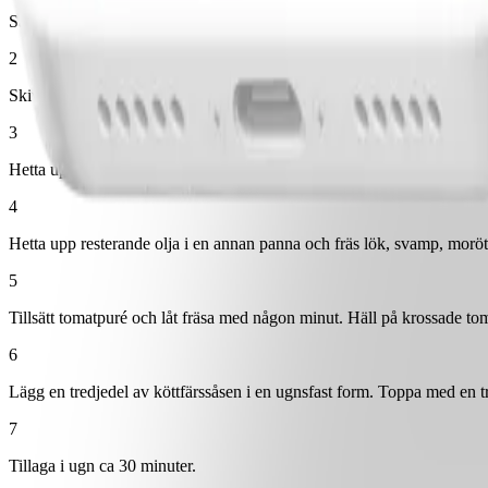
Sätt ugnen på 200°.
2
Skiva aubergine på längden. Skala och hacka lök. Dela svamp i mindre 
3
Hetta upp hälften av oljan i en grillpanna och stek aubergineskivorna ti
4
Hetta upp resterande olja i en annan panna och fräs lök, svamp, morött
5
Tillsätt tomatpuré och låt fräsa med någon minut. Häll på krossade tom
6
Lägg en tredjedel av köttfärssåsen i en ugnsfast form. Toppa med en 
7
Tillaga i ugn ca 30 minuter.