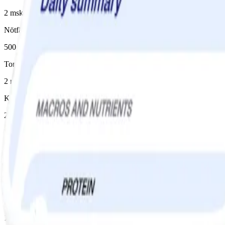
2 msk, torra
Nötfärs 5%
500 g
Tomatpuré
2 msk
Krossade tomater
2 förp
Mozzarella
150 g
Parmesanost
1 dl
Instruktioner
1