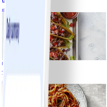
Ugnsrostad potatis
#
Lätt
5 MIN
8
Tacos
#
Lätt
15 MIN