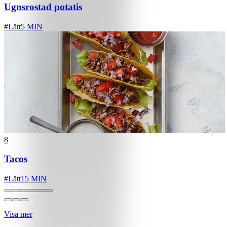
Ugnsrostad potatis
#
Lätt
5 MIN
8
Tacos
#
Lätt
15 MIN
Visa mer