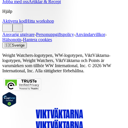
Jobba med oss
Artiklar & Recept
Hjälp
Aktivera kod
Hitta workshop
Ansvarig utgivare
-
Personuppgiftspolicy
-
Användarvillkor
-
Hälsonotis
-
Hantera cookies
🇸🇪
Sverige
Weight Watchers-logotypen, WW-logotypen, ViktVäktarna-
logotypen, Weight Watchers, ViktVäktarna och Points är
varumärken som tillhör WW International, Inc. © 2026 WW
International, Inc. Alla rättigheter förbehållna.