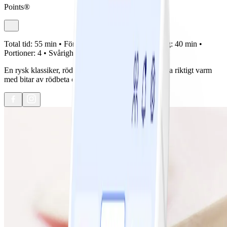
Points®
Total tid:
55 min •
Förberedelse:
15 min •
Tillagning:
40 min •
Portioner:
4 •
Svårighetsgrad:
Lätt
En rysk klassiker, rödbetssoppa. En soppa att servera riktigt varm
med bitar av rödbeta och gräddfil som tillbehör.