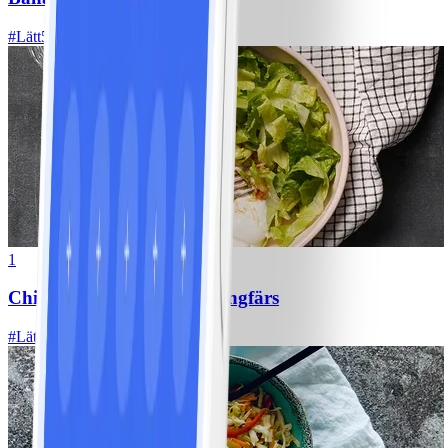
#
Lätt
5 MIN
1
Chili con carne med kycklingfärs
#
Lätt