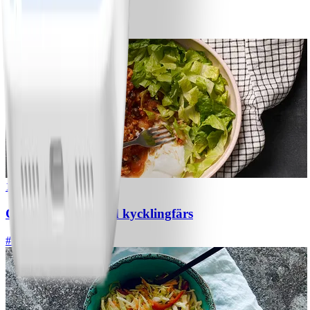
Bananpannkakor
#
Lätt
5 MIN
1
Chili con carne med kycklingfärs
#
Lätt