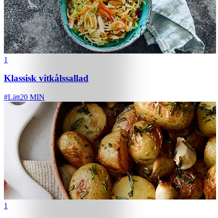
1
Klassisk vitkålssallad
#
Lätt
20 MIN
1