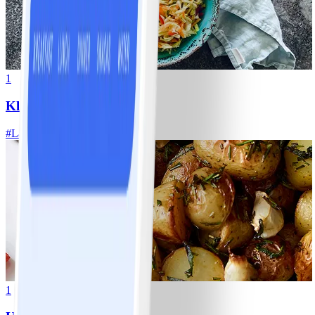
1
Klassisk vitkålssallad
#
Lätt
20 MIN
1