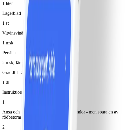
1 liter
Lagerblad
1 st
Vitvinsvinäger
1 msk
Persilja
2 msk, färsk, hackad
Gräddfil 12%
1 dl
Instruktioner
1
Ansa och skär alla grönsakerna i fina strimlor - men spara en av
rödbetorna.
2