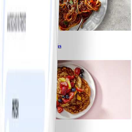
6
Spagetti med köttfärssås
#
Lätt
10 MIN
1