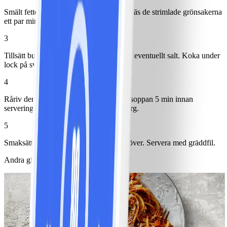
Smält fettet i en gryta eller kastrull och fräs de strimlade grönsakerna
ett par minuter.
3
Tillsätt buljong, vitpeppar, lagerblad och eventuellt salt. Koka under
lock på svag värme ca 30 min.
4
Råriv den sparade rödbetan direkt ner i soppan 5 min innan
servering - soppan får då en mörkröd färg.
5
Smaksätt med vinäger och strö persilja över. Servera med gräddfil.
Andra gillade också