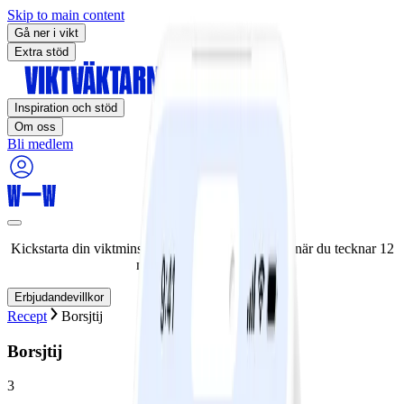
Skip to main content
Gå ner i vikt
Extra stöd
Inspiration och stöd
Om oss
Bli medlem
Kickstarta din viktminskningsresa nu! Spara 50% när du tecknar 12
månaders medlemskap.
Erbjudandevillkor
Recept
Borsjtij
Borsjtij
3