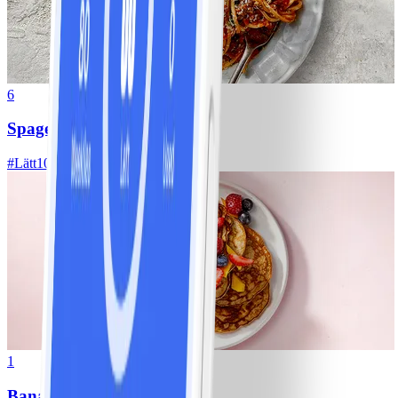
6
Spagetti med köttfärssås
#
Lätt
10 MIN
1
Bananpannkakor