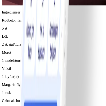
Ingredienser
Rödbetor, färska
5 st
Lök
2 st, gul/gula
Morot
1 medelstor(t)/medelstora
Vitkål
1 klyfta(or)
Margarin flytande 80%
1 msk
Grönsaksbuljong