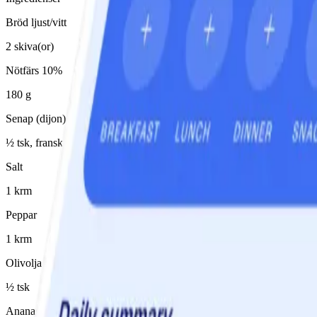
Bröd ljust/vitt
2 skiva(or)
Nötfärs 10%
180 g
Senap (dijon)
½ tsk, fransk
Salt
1 krm
Peppar
1 krm
Olivolja
½ tsk
Ananas, konserverad i juice