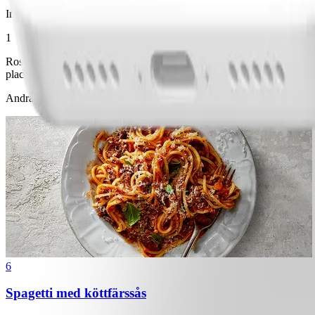
Instruktioner
1
Rosta brödskivorna precis före servering. Rör ihop färsen med senap,
placera hamburgarna ovanpå. Lägg på ananasringar och klicka på fraich
Andra gillade också
6
Spagetti med köttfärssås