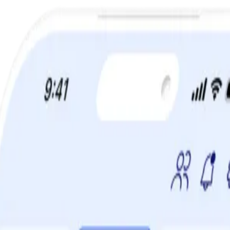
TIDSBEGRÄNSAT ERBJUDANDE:
60% rabatt!