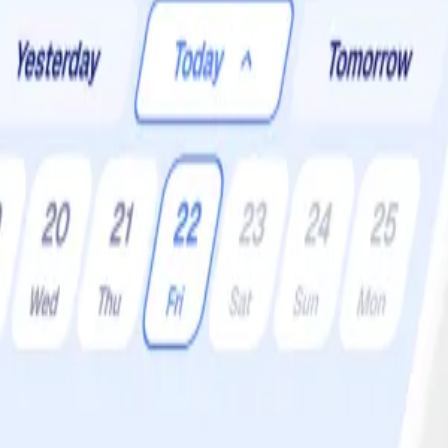
er:
2 •
Svårighetsgrad:
Lätt
tailtomat på toppen.