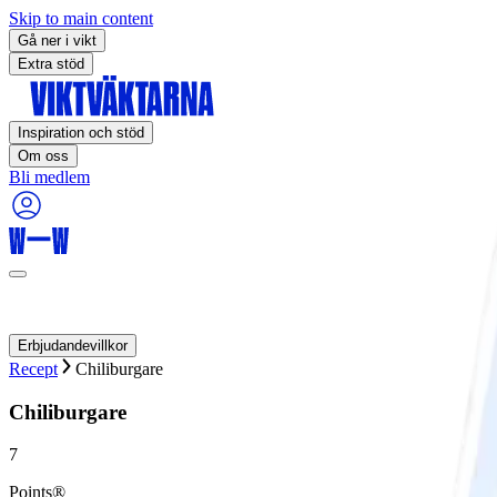
Skip to main content
Gå ner i vikt
Extra stöd
Inspiration och stöd
Om oss
Bli medlem
Erbjudandevillkor
Recept
Chiliburgare
Chiliburgare
7
Points®