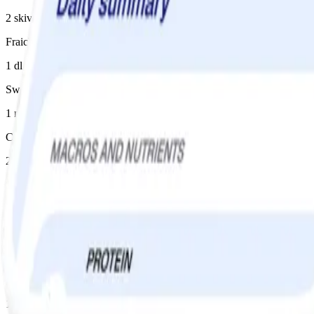
2 skiva(or)
Fraiche 5%
1 dl
Sweet chilisås
1 msk
Cocktailtomater
2 st
Sallad
2 dl
Gurka
1 bit(ar)
Paprika
1 st