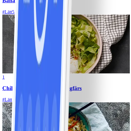
Bananpannkakor
#
Lätt
5 MIN
1
Chili con carne med kycklingfärs
#
Lätt