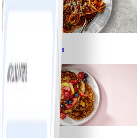
6
Spagetti med köttfärssås
#
Lätt
10 MIN
1