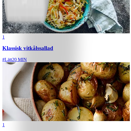
1
Klassisk vitkålssallad
#
Lätt
20 MIN
1