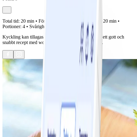
Total tid:
20 min •
Förberedelse:
0 min •
Tillagning:
20 min •
Portioner:
4 •
Svårighetsgrad:
Lätt
Kyckling kan tillagas på så många olika sätt. Här är ett gott och
snabbt recept med wokgrönsaker och sweet chilisås.