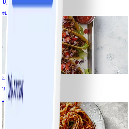
Ugnsrostad potatis
#
Lätt
5 MIN
8
Tacos
#
Lätt
15 MIN