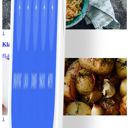
1
Klassisk vitkålssallad
#
Lätt
20 MIN
1