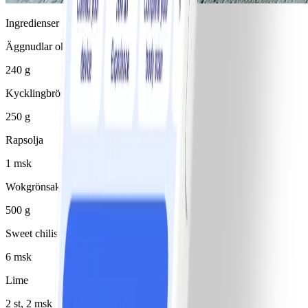
Ingredienser
Äggnudlar okokta
240 g
Kycklingbröstfilé
250 g
Rapsolja
1 msk
Wokgrönsaker
500 g
Sweet chilisås
6 msk
Lime
2 st, 2 msk pressad saft