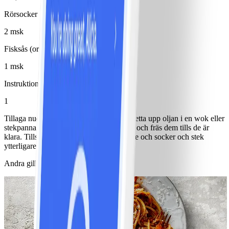
Rörsocker
2 msk
Fisksås (orientalisk)
1 msk
Instruktioner
1
Tillaga nudlarna enligt förpackningen. Hetta upp oljan i en wok eller
stekpanna. Bryn kyckling och grönsaker och fräs dem tills de är
klara. Tillsätt nudlar, chilisås, fisksås, lime och socker och stek
ytterligare någon minut.
Andra gillade också