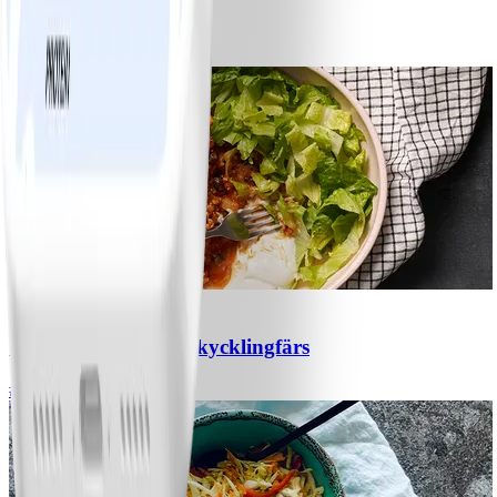
Bananpannkakor
#
Lätt
5 MIN
1
Chili con carne med kycklingfärs
#
Lätt