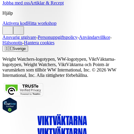
Jobba med oss
Artiklar & Recept
Hjälp
Aktivera kod
Hitta workshop
Ansvarig utgivare
-
Personuppgiftspolicy
-
Användarvillkor
-
Hälsonotis
-
Hantera cookies
🇸🇪
Sverige
Weight Watchers-logotypen, WW-logotypen, ViktVäktarna-
logotypen, Weight Watchers, ViktVäktarna och Points är
varumärken som tillhör WW International, Inc. © 2026 WW
International, Inc. Alla rättigheter förbehållna.