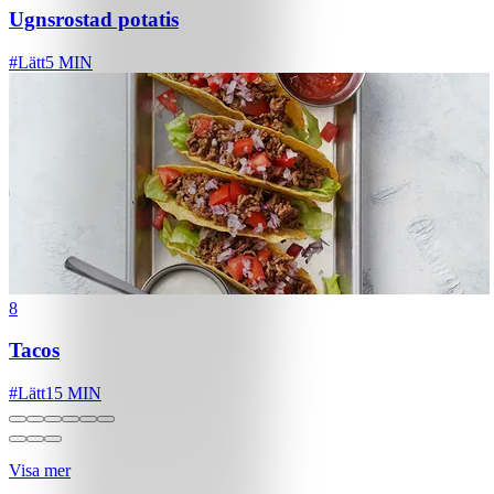
Ugnsrostad potatis
#
Lätt
5 MIN
8
Tacos
#
Lätt
15 MIN
Visa mer