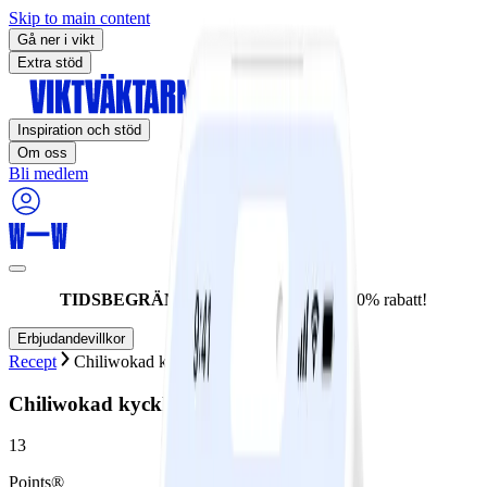
Skip to main content
Gå ner i vikt
Extra stöd
Inspiration och stöd
Om oss
Bli medlem
TIDSBEGRÄNSAT ERBJUDANDE:
60% rabatt!
Erbjudandevillkor
Recept
Chiliwokad kyckling
Chiliwokad kyckling
13
Points®