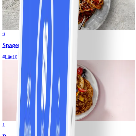
6
Spagetti med köttfärssås
#
Lätt
10 MIN
1