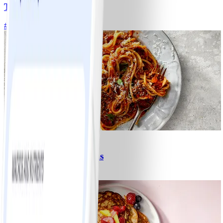
Tacos
#
Lätt
15 MIN
6
Spagetti med köttfärssås
#
Lätt
10 MIN