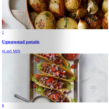
1
Ugnsrostad potatis
#
Lätt
5 MIN
8