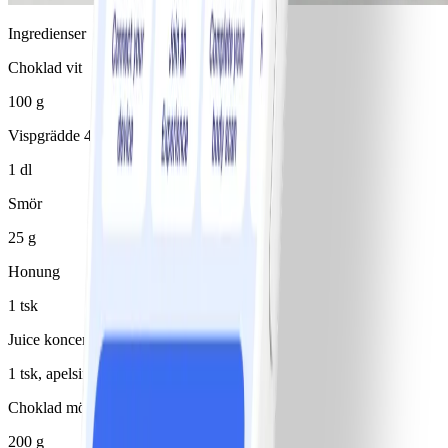
Ingredienser
Choklad vit
100 g
Vispgrädde 40% ovispad
1 dl
Smör
25 g
Honung
1 tsk
Juice koncentrerad
1 tsk, apelsin
Choklad mörk
200 g