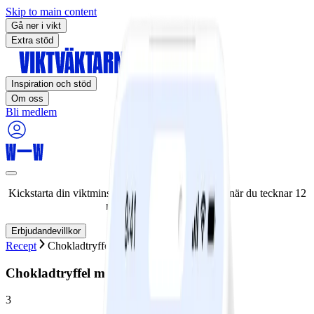
Skip to main content
Gå ner i vikt
Extra stöd
Inspiration och stöd
Om oss
Bli medlem
Kickstarta din viktminskningsresa nu! Spara 50% när du tecknar 12
månaders medlemskap.
Erbjudandevillkor
Recept
Chokladtryffel med crunch
Chokladtryffel med crunch
3