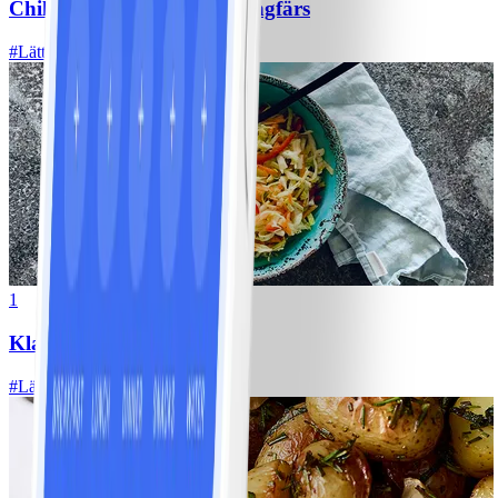
Chili con carne med kycklingfärs
#
Lätt
1
Klassisk vitkålssallad
#
Lätt
20 MIN