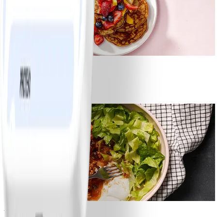
1
Bananpannkakor
#
Lätt
5 MIN
1