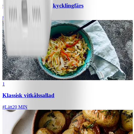
Chili con carne med kycklingfärs
#
Lätt
1
Klassisk vitkålssallad
#
Lätt
20 MIN