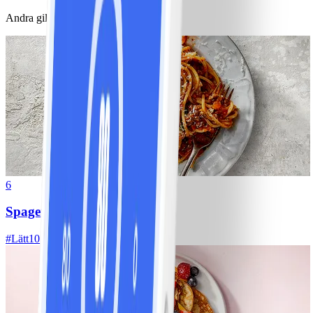
Andra gillade också
6
Spagetti med köttfärssås
#
Lätt
10 MIN