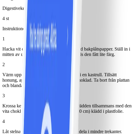
Digestivekex
4 st
Instruktioner
1
Hacka vit choklad och lägg på en plåt med bakplåtspapper. Ställ in i
mitten av ugnen på 175° ca 10 minuter tills den fått lite färg.
2
Värm upp grädde tillsammans med smör i en kastrull. Tillsätt
honung, apelsinjuice och hackad mörk choklad. Ta bort från plattan
och blanda tills chokladen smält.
3
Krossa kexen och blanda ner i chokladgrädden tillsammans med den
vita chokladen. Häll upp i en form (15x20 cm) klädd i plastfolie.
4
Låt stelna i kylen, ta bort plastfolien och dela i mindre trekanter.