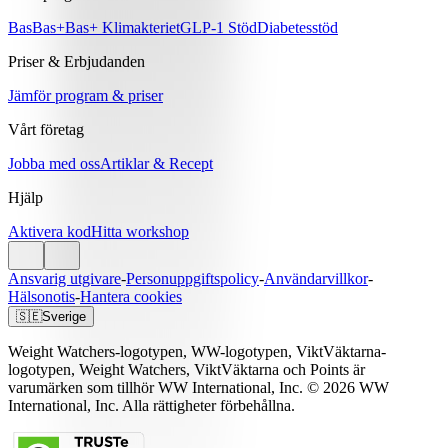
Bas
Bas+
Bas+ Klimakteriet
GLP-1 Stöd
Diabetesstöd
Priser & Erbjudanden
Jämför program & priser
Vårt företag
Jobba med oss
Artiklar & Recept
Hjälp
Aktivera kod
Hitta workshop
Ansvarig utgivare
-
Personuppgiftspolicy
-
Användarvillkor
-
Hälsonotis
-
Hantera cookies
🇸🇪
Sverige
Weight Watchers-logotypen, WW-logotypen, ViktVäktarna-
logotypen, Weight Watchers, ViktVäktarna och Points är
varumärken som tillhör WW International, Inc. © 2026 WW
International, Inc. Alla rättigheter förbehållna.