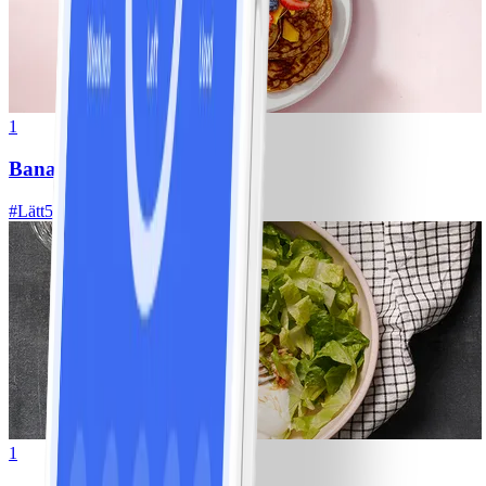
1
Bananpannkakor
#
Lätt
5 MIN
1