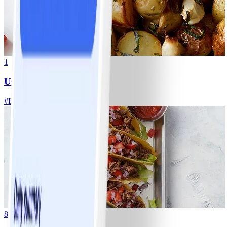
1
Ugnsrostad potatis
#
Lätt
5 MIN
8