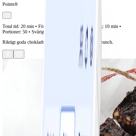
Points®
Total tid:
20 min •
Förberedelse:
10 min •
Tillagning:
10 min •
Portioner:
50 •
Svårighetsgrad:
Lätt
Riktigt goda chokladtryfflar med apelsinsmak och crunch.