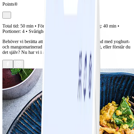
Points®
Total tid:
50 min •
Förberedelse:
10 min •
Tillagning:
40 min •
Portioner:
4 •
Svårighetsgrad:
Lätt
Behöver vi berätta att lins- och blomkålsdaal serverad med yoghurt-
och mangomarinerad grillad kyckling är otroligt gott, eller förstår du
det själv? Nu har vi i alla fall fått det sagt!