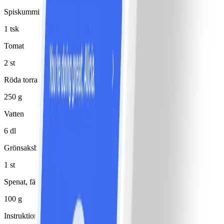
Spiskummin
1 tsk
Tomat
2 st
Röda torra linser
250 g
Vatten
6 dl
Grönsaksbuljongtärning
1 st
Spenat, färsk
100 g
Instruktioner