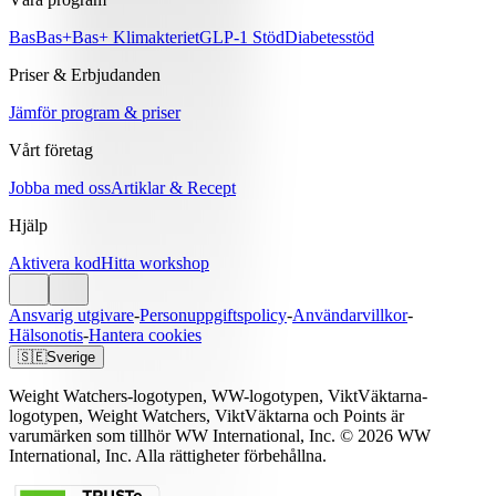
Bas
Bas+
Bas+ Klimakteriet
GLP-1 Stöd
Diabetesstöd
Priser & Erbjudanden
Jämför program & priser
Vårt företag
Jobba med oss
Artiklar & Recept
Hjälp
Aktivera kod
Hitta workshop
Ansvarig utgivare
-
Personuppgiftspolicy
-
Användarvillkor
-
Hälsonotis
-
Hantera cookies
🇸🇪
Sverige
Weight Watchers-logotypen, WW-logotypen, ViktVäktarna-
logotypen, Weight Watchers, ViktVäktarna och Points är
varumärken som tillhör WW International, Inc. © 2026 WW
International, Inc. Alla rättigheter förbehållna.