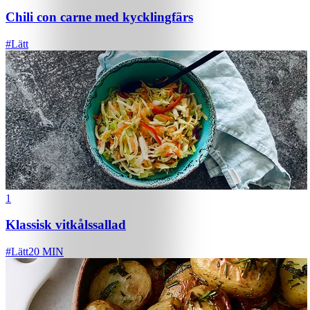
Chili con carne med kycklingfärs
#
Lätt
1
Klassisk vitkålssallad
#
Lätt
20 MIN