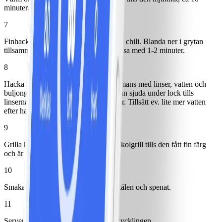
minuter.
7
Finhacka vitlök, riv ingefära och skiva chili. Blanda ner i grytan
tillsammans med kryddorna och låt fräsa med 1-2 minuter.
8
Hacka tomater och blanda ner tillsammans med linser, vatten och
buljongtärning. Koka upp och låt sedan sjuda under lock tills
linserna är riktigt mjuka, ca 30 minuter. Tillsätt ev. lite mer vatten
efter hand.
9
Grilla kycklingen på ett grilljärn eller kolgrill tills den fått fin färg
och är genomstekt.
10
Smaka av grytan och vänd ner blomkålen och spenat.
11
Servera linsgrytan med den grillade kycklingen.