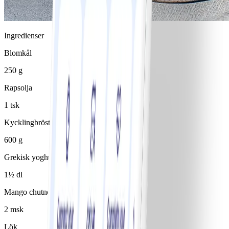
Ingredienser
Blomkål
250 g
Rapsolja
1 tsk
Kycklingbröstfilé
600 g
Grekisk yoghurt 0%
1½ dl
Mango chutney
2 msk
Lök