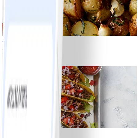
1
Ugnsrostad potatis
#
Lätt
5 MIN
8