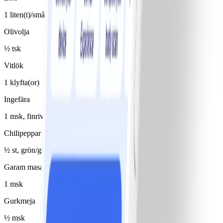
1 liten(t)/små
Olivolja
½ tsk
Vitlök
1 klyfta(or)
Ingefära
1 msk, finriven
Chilipeppar
½ st, grön/gröna
Garam masala, utan socker
1 msk
Gurkmeja
½ msk