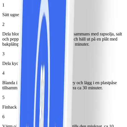
1
Sätt ugnen på 200°.
2
Dela blomkål i mindre bitar och lägg tillsammans med rapsolja, salt
och peppar i en plastpåse. Blanda runt och häll ut på en plåt med
bakplåtspapper och sätt in i ugnen ca 30 minuter.
3
Dela kyckling i mindre bitar.
4
Blanda ihop yoghurt och mango chutney och lägg i en plastpåse
tillsammans med kycklingen, låt marinera ca 30 minuter.
5
Finhacka lök.
6
Värm olivolja i en gryta och fräs löken tills den mjuknat, ca 10