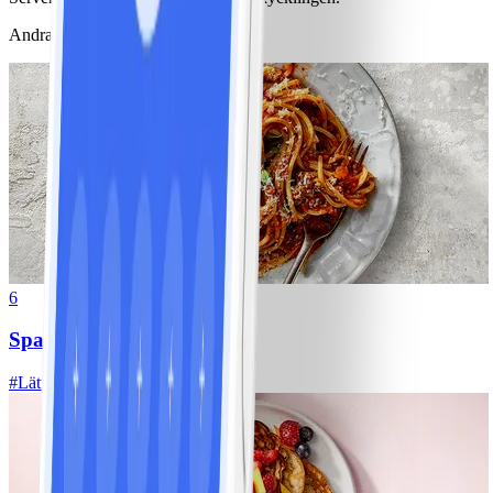
Andra gillade också
6
Spagetti med köttfärssås
#
Lätt
10 MIN