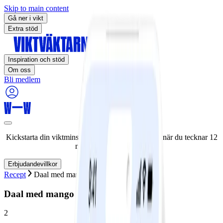
Skip to main content
Gå ner i vikt
Extra stöd
Inspiration och stöd
Om oss
Bli medlem
Kickstarta din viktminskningsresa nu! Spara 50% när du tecknar 12
månaders medlemskap.
Erbjudandevillkor
Recept
Daal med mango chutneykyckling
Daal med mango chutneykyckling
2