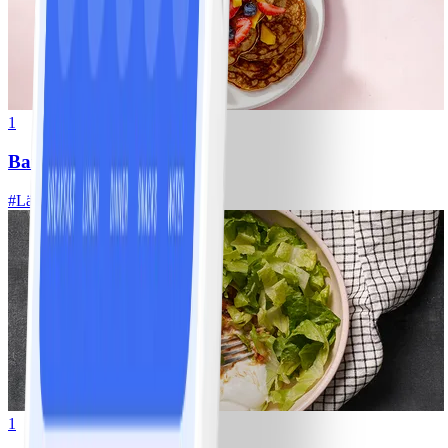
1
Bananpannkakor
#
Lätt
5 MIN
1