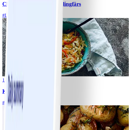
Chili con carne med kycklingfärs
#
Lätt
1
Klassisk vitkålssallad
#
Lätt
20 MIN