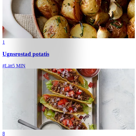
1
Ugnsrostad potatis
#
Lätt
5 MIN
8