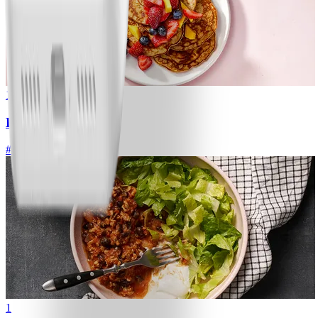
1
Bananpannkakor
#
Lätt
5 MIN
1