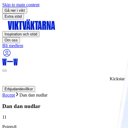
Skip to main content
Gå ner i vikt
Extra stöd
Inspiration och stöd
Om oss
Bli medlem
Kickstart
Erbjudandevillkor
Recept
Dan dan nudlar
Dan dan nudlar
11
Points®