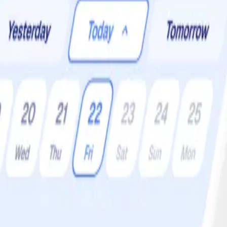
r:
4 •
Svårighetsgrad:
Lätt
insen i Kina. Det handlar om nudlar toppade med kryddig färs (tradition
dig borta från denna rätt. Och är du riktigt tuff, så skippar du tahinin so