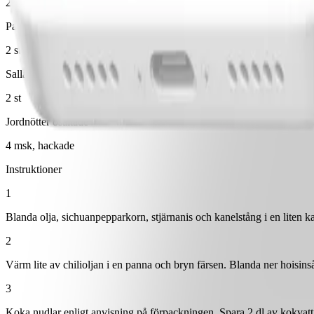
200 g
Pak choi
2 st
Salladslök
2 st
Jordnötter osaltade
4 msk, hackade
Instruktioner
1
Blanda olja, sichuanpepparkorn, stjärnanis och kanelstång i en liten kas
2
Värm lite av chilioljan i en panna och bryn färsen. Blanda ner hoisinsås
3
Koka nudlar enligt anvisning på förpackningen. Spara 2 dl av kokvatt