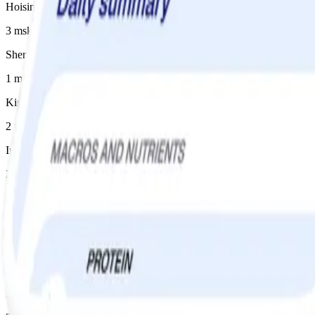
Hoisinsås
3 msk
Sherryvinäger
1 msk, 1-2 msk
Kinesisk soja
2 tsk, 2-3 tsk
Inlagd gurka
2 dl
Tahini, med salt
2 msk
Vitlök
2 klyfta(or)
Nudlar 100% fullkorn, okokt