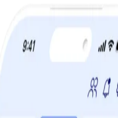
a din viktminskningsresa nu! Spara 50% när du tecknar 12 månaders m