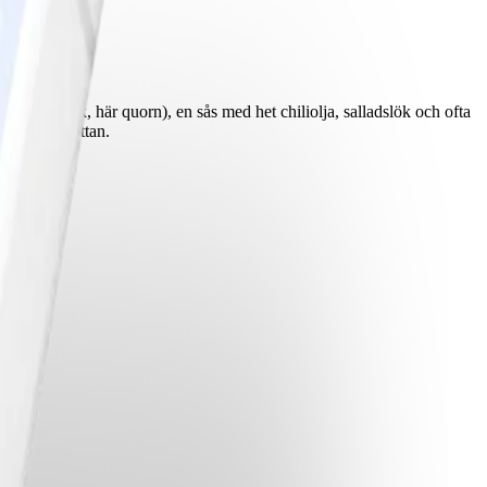
ellt fläsk, här quorn), en sås med het chiliolja, salladslök och ofta
m mildrar hettan.