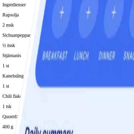
Ingredienser
Rapsolja
2 msk
Sichuanpeppar
½ msk
Stjärnanis
1 st
Kanelstång
1 st
Chili flakes
1 tsk
Quornfärs
400 g