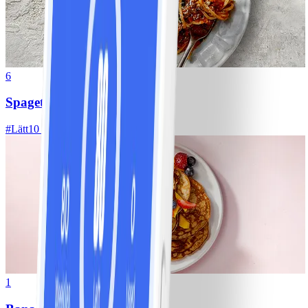
6
Spagetti med köttfärssås
#
Lätt
10 MIN
1