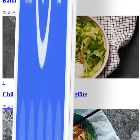
Bananpannkakor
#
Lätt
5 MIN
1
Chili con carne med kycklingfärs
#
Lätt