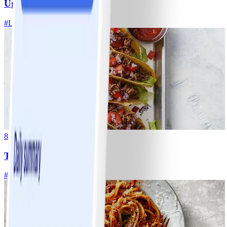
Ugnsrostad potatis
#
Lätt
5 MIN
8
Tacos
#
Lätt
15 MIN