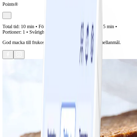
Points®
Total tid:
10 min •
Förberedelse:
5 min •
Tillagning:
5 min •
Portioner:
1 •
Svårighetsgrad:
Lätt
God macka till frukost eller varför inte som matigt mellanmål.