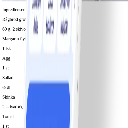
Ingredienser
Rågbröd grovt med hela korn
60 g, 2 skivor á 30 g
Margarin flytande 80%
1 tsk
Ägg
1 st
Sallad
½ dl
Skinka
2 skiva(or), kokt
Tomat
1 st