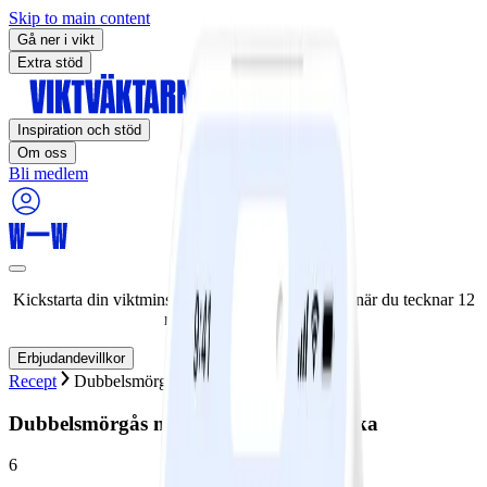
Skip to main content
Gå ner i vikt
Extra stöd
Inspiration och stöd
Om oss
Bli medlem
Kickstarta din viktminskningsresa nu! Spara 50% när du tecknar 12
månaders medlemskap.
Erbjudandevillkor
Recept
Dubbelsmörgås med stekt ägg och skinka
Dubbelsmörgås med stekt ägg och skinka
6