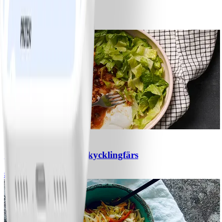
Bananpannkakor
#
Lätt
5 MIN
1
Chili con carne med kycklingfärs
#
Lätt