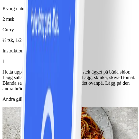
Kvarg naturell 1%
2 msk
Curry
½ tsk, 1/2-1 tsk
Instruktioner
1
Hetta upp margarinet i en stekpanna och stek ägget på båda sidor.
Lägg sallad på en brödskiva. Fyll på med ägg, skinka, skivad tomat.
Blanda samman kvarg och curry, klicka det ovanpå. Lägg på den
andra brödskivan och servera.
Andra gillade också