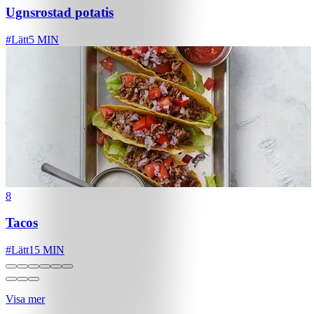
Ugnsrostad potatis
#
Lätt
5 MIN
8
Tacos
#
Lätt
15 MIN
Visa mer