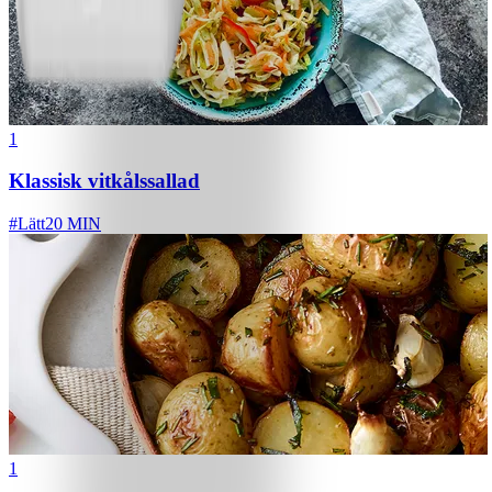
1
Klassisk vitkålssallad
#
Lätt
20 MIN
1