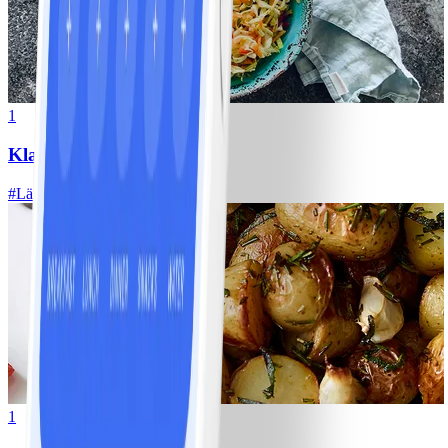
1
Klassisk vitkålssallad
#
Lätt
20 MIN
1