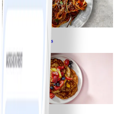
6
Spagetti med köttfärssås
#
Lätt
10 MIN
1