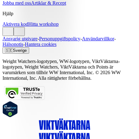
Jobba med oss
Artiklar & Recept
Hjälp
Aktivera kod
Hitta workshop
Ansvarig utgivare
-
Personuppgiftspolicy
-
Användarvillkor
-
Hälsonotis
-
Hantera cookies
🇸🇪
Sverige
Weight Watchers-logotypen, WW-logotypen, ViktVäktarna-
logotypen, Weight Watchers, ViktVäktarna och Points är
varumärken som tillhör WW International, Inc. © 2026 WW
International, Inc. Alla rättigheter förbehållna.