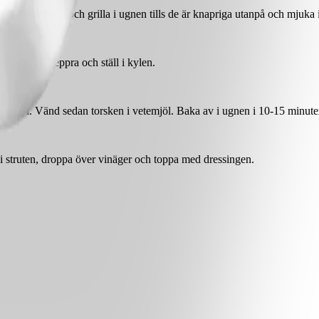
alta och peppra och grilla i ugnen tills de är knapriga utanpå och mjuka i
 Salta och peppra och ställ i kylen.
där i. Vänd sedan torsken i vetemjöl. Baka av i ugnen i 10-15 minuter. Se 
ad i struten, droppa över vinäger och toppa med dressingen.