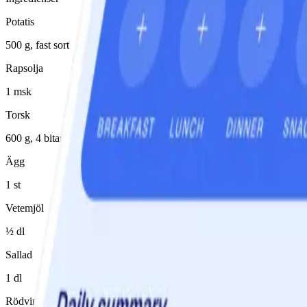
Potatis
500 g, fast sort
Rapsolja
1 msk
Torsk
600 g, 4 bitar
Ägg
1 st
Vetemjöl
½ dl
Sallad
1 dl
Rödvinsvinäger