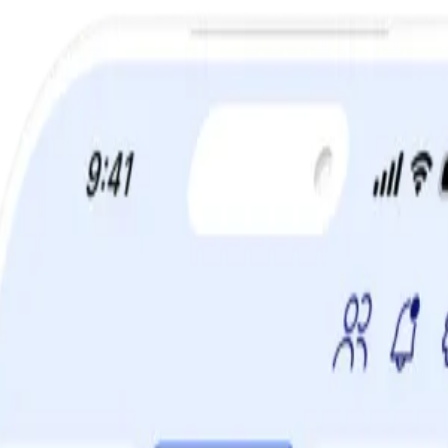
a din viktminskningsresa nu! Spara 50% när du tecknar 12 månaders m