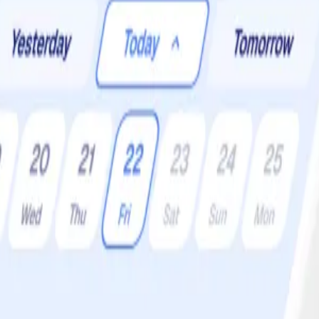
Portioner:
4 •
Svårighetsgrad:
Lätt
erad fisk varvas med en god dressing. Servera gärna på autentiskt vis, al