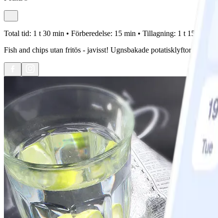
Total tid:
1 t 30 min •
Förberedelse:
15 min •
Tillagning:
1 t 15 min •
Fish and chips utan fritös - javisst! Ugnsbakade potatisklyftor och pan