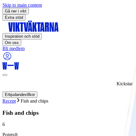
Skip to main content
Gå ner i vikt
Extra stöd
Inspiration och stöd
Om oss
Bli medlem
Kickstart
Erbjudandevillkor
Recept
Fish and chips
Fish and chips
6
Points®