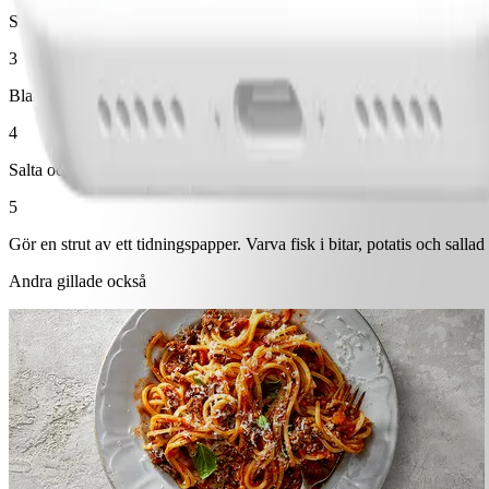
Skala potatisen och skär i klyftor. Pensla potatisklyftorna med oljan, s
3
Blanda ihop en dressing på yoghurt, majonnäs, pressad vitlök och dill.
4
Salta och peppra torsken ordentligt. Vispa upp ägget och doppa torsken 
5
Gör en strut av ett tidningspapper. Varva fisk i bitar, potatis och sall
Andra gillade också