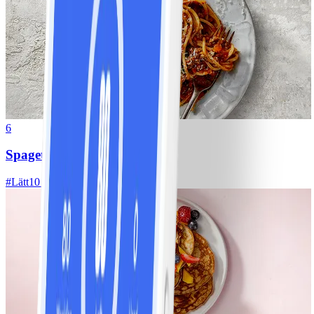
6
Spagetti med köttfärssås
#
Lätt
10 MIN