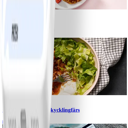
1
Bananpannkakor
#
Lätt
5 MIN
1
Chili con carne med kycklingfärs
#
Lätt