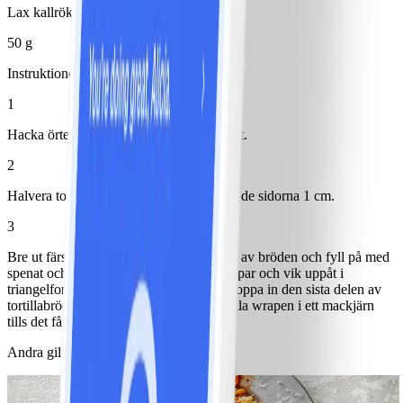
Lax kallrökt
50 g
Instruktioner
1
Hacka örter och blanda ihop med färskost.
2
Halvera tortillabrödet och vik in de rundade sidorna 1 cm.
3
Bre ut färskoströran på nedre tredjedelen av bröden och fyll på med
spenat och lax. Krydda med salt och peppar och vik uppåt i
triangelform så att fyllningen omsluts. Stoppa in den sista delen av
tortillabrödet i den ficka som blir och grilla wrapen i ett mackjärn
tills det fått fin färg.
Andra gillade också