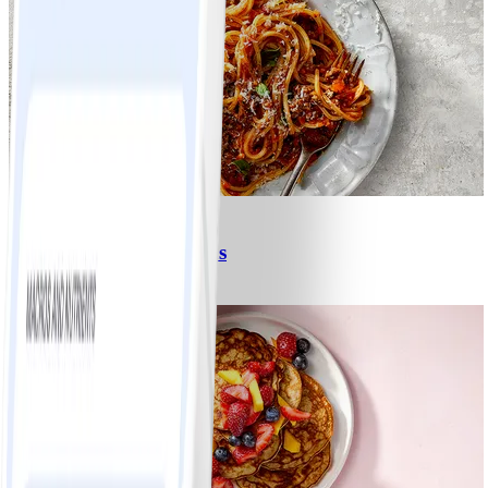
6
Spagetti med köttfärssås
#
Lätt
10 MIN