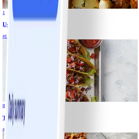
1
Ugnsrostad potatis
#
Lätt
5 MIN
8
Tacos
#
Lätt
15 MIN