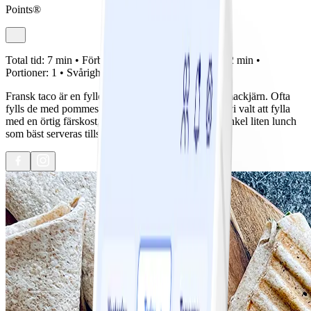
Points®
Total tid:
7 min •
Förberedelse:
5 min •
Tillagning:
2 min •
Portioner:
1 •
Svårighetsgrad:
Lätt
Fransk taco är en fylld vikt tortilla som grillas i ett mackjärn. Ofta
fylls de med pommes frites och kött, men dessa ha vi valt att fylla
med en örtig färskost, lax och spenat. En god och enkel liten lunch
som bäst serveras tillsammans med en sallad.