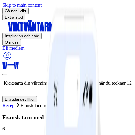
Skip to main content
Gå ner i vikt
Extra stöd
Inspiration och stöd
Om oss
Bli medlem
Kickstarta din viktminskningsresa nu! Spara 50% när du tecknar 12
månaders medlemskap.
Erbjudandevillkor
Recept
Fransk taco med lax och färskost
Fransk taco med lax och färskost
6