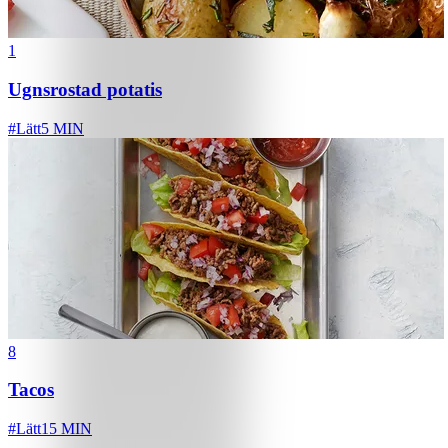
1
Ugnsrostad potatis
#
Lätt
5 MIN
8
Tacos
#
Lätt
15 MIN