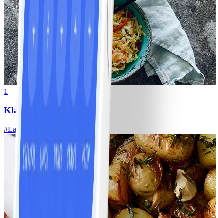
1
Klassisk vitkålssallad
#
Lätt
20 MIN