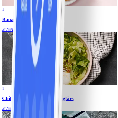
1
Bananpannkakor
#
Lätt
5 MIN
1
Chili con carne med kycklingfärs
#
Lätt