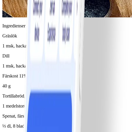
Ingredienser
Gräslök
1 msk, hackad
Dill
1 msk, hackad
Färskost 11%
40 g
Tortillabröd, fullkorn
1 medelstor(t)/medelstora
Spenat, färsk
⅓ dl, 8 blad