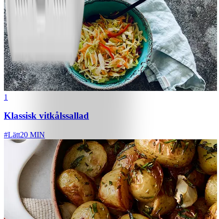
1
Klassisk vitkålssallad
#
Lätt
20 MIN