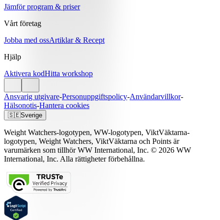
Jämför program & priser
Vårt företag
Jobba med oss
Artiklar & Recept
Hjälp
Aktivera kod
Hitta workshop
Ansvarig utgivare
-
Personuppgiftspolicy
-
Användarvillkor
-
Hälsonotis
-
Hantera cookies
🇸🇪
Sverige
Weight Watchers-logotypen, WW-logotypen, ViktVäktarna-
logotypen, Weight Watchers, ViktVäktarna och Points är
varumärken som tillhör WW International, Inc. © 2026 WW
International, Inc. Alla rättigheter förbehållna.