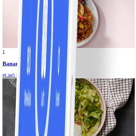
1
Bananpannkakor
#
Lätt
5 MIN