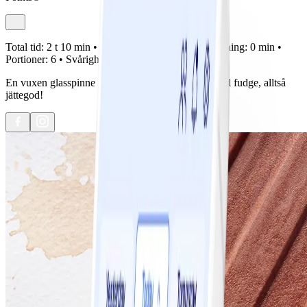
Total tid:
2 t 10 min •
Förberedelse:
10 min •
Tillagning:
0 min •
Portioner:
6 •
Svårighetsgrad:
Lätt
En vuxen glasspinne med chokladsmak, som en kall fudge, alltså
jättegod!