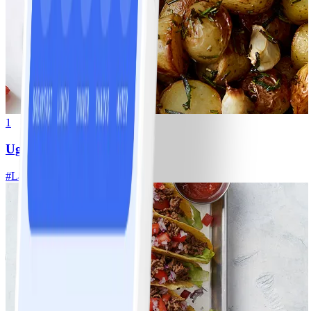
1
Ugnsrostad potatis
#
Lätt
5 MIN