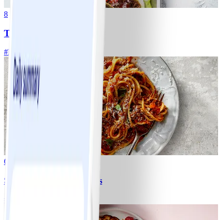
8
Tacos
#
Lätt
15 MIN
6
Spagetti med köttfärssås
#
Lätt
10 MIN