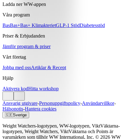
Ladda ner WW-appen
Våra program
Bas
Bas+
Bas+ Klimakteriet
GLP-1 Stöd
Diabetesstöd
Priser & Erbjudanden
Jämför program & priser
Vårt företag
Jobba med oss
Artiklar & Recept
Hjälp
Aktivera kod
Hitta workshop
Ansvarig utgivare
-
Personuppgiftspolicy
-
Användarvillkor
-
Hälsonotis
-
Hantera cookies
🇸🇪
Sverige
Weight Watchers-logotypen, WW-logotypen, ViktVäktarna-
logotypen, Weight Watchers, ViktVäktarna och Points är
varumärken som tillhör WW International, Inc. © 2026 WW