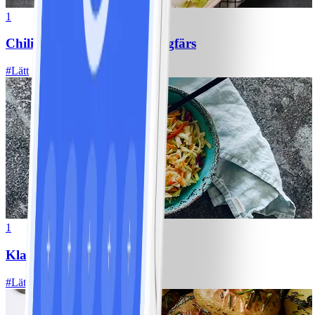
1
Chili con carne med kycklingfärs
#
Lätt
1
Klassisk vitkålssallad
#
Lätt
20 MIN