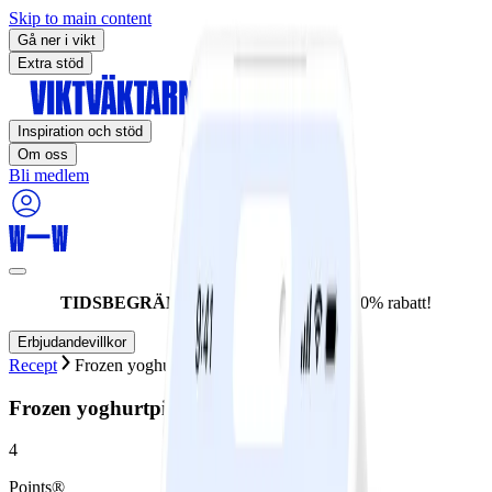
Skip to main content
Gå ner i vikt
Extra stöd
Inspiration och stöd
Om oss
Bli medlem
TIDSBEGRÄNSAT ERBJUDANDE:
60% rabatt!
Erbjudandevillkor
Recept
Frozen yoghurtpinne med fudge
Frozen yoghurtpinne med fudge
4
Points®