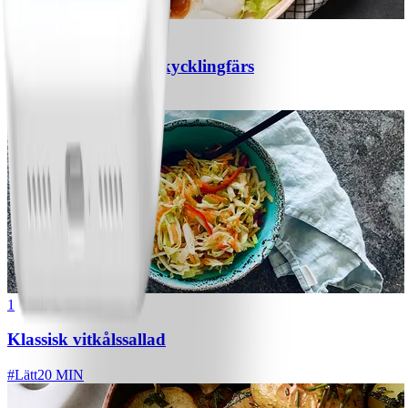
1
Chili con carne med kycklingfärs
#
Lätt
1
Klassisk vitkålssallad
#
Lätt
20 MIN