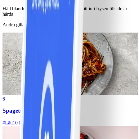
Häll blandningen i pinnglassformar och sätt in i frysen tills de är
hårda.
Andra gillade också
6
Spagetti med köttfärssås
#
Lätt
10 MIN