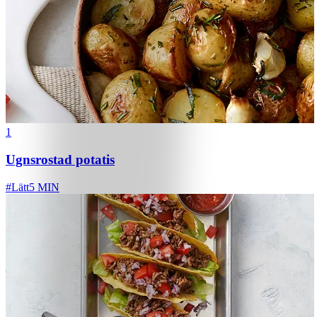
1
Ugnsrostad potatis
#
Lätt
5 MIN