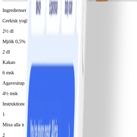
Ingredienser
Grekisk yoghurt 0%
2½ dl
Mjölk 0,5%
2 dl
Kakao
6 msk
Agavesirap
4½ msk
Instruktioner
1
Mixa alla ingredienser i en mixer.
2