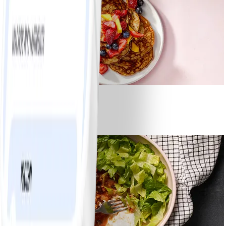
1
Bananpannkakor
#
Lätt
5 MIN