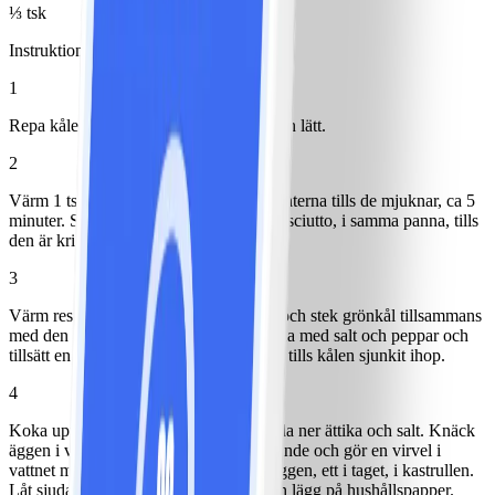
⅓ tsk
Instruktioner
1
Repa kålen och skala och krossa vitlöken lätt.
2
Värm 1 tsk olja i en panna och stek tomaterna tills de mjuknar, ca 5
minuter. Skjut dem åt sidan och stek prosciutto, i samma panna, tills
den är krispig.
3
Värm resterande olja i en annan panna och stek grönkål tillsammans
med den krossade vitlöksklyftan. Krydda med salt och peppar och
tillsätt en liten skvätt vatten. Stek vidare tills kålen sjunkit ihop.
4
Koka upp en kastrull med vatten. Blanda ner ättika och salt. Knäck
äggen i vars en kopp. Håll vattnet sjudande och gör en virvel i
vattnet med en sked. Släpp sedan ner äggen, ett i taget, i kastrullen.
Låt sjuda 3 minuter. Lyft upp äggen och lägg på hushållspapper.