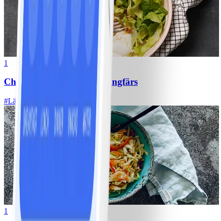
1
Chili con carne med kycklingfärs
#
Lätt
1