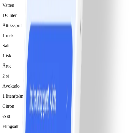
Vatten
1½ liter
Ättikssprit
1 msk
Salt
1 tsk
Ägg
2 st
Avokado
1 liten(t)/små
Citron
½ st
Flingsalt