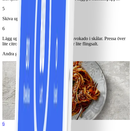
5
Skiva upp avokado.
6
Lägg upp kål, tomater, prosciutto och avokado i skålar. Pressa över
lite citron. Lägg på äggen och strö över lite flingsalt.
Andra gillade också
6