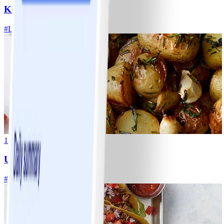
Klassisk vitkålssallad
#
Lätt
20 MIN
1
Ugnsrostad potatis
#
Lätt
5 MIN