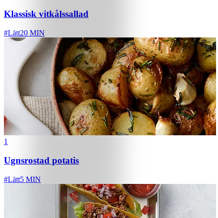
Klassisk vitkålssallad
#
Lätt
20 MIN
1
Ugnsrostad potatis
#
Lätt
5 MIN