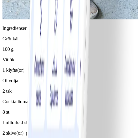
Ingredienser
Grönkål
100 g
Vitlök
1 klyfta(or)
Olivolja
2 tsk
Cocktailtomater
8 st
Lufttorkad skinka
2 skiva(or), prosciutto