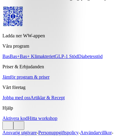
Ladda ner WW-appen
Våra program
Bas
Bas+
Bas+ Klimakteriet
GLP-1 Stöd
Diabetesstöd
Priser & Erbjudanden
Jämför program & priser
Vårt företag
Jobba med oss
Artiklar & Recept
Hjälp
Aktivera kod
Hitta workshop
Ansvarig utgivare
-
Personuppgiftspolicy
-
Användarvillkor
-