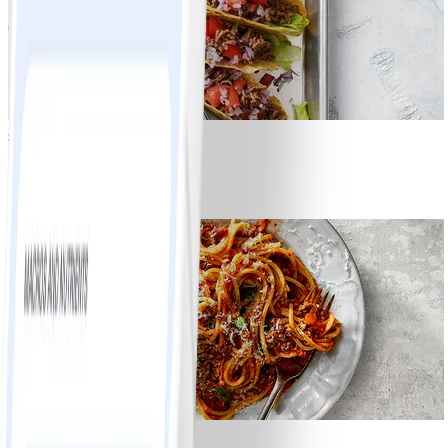
8
Tacos
#
Lätt
15 MIN
6