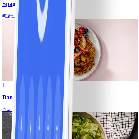
Spagetti med köttfärssås
#
Lätt
10 MIN
1
Bananpannkakor
#
Lätt
5 MIN