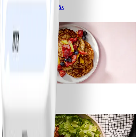
Spagetti med köttfärssås
#
Lätt
10 MIN
1
Bananpannkakor
#
Lätt
5 MIN