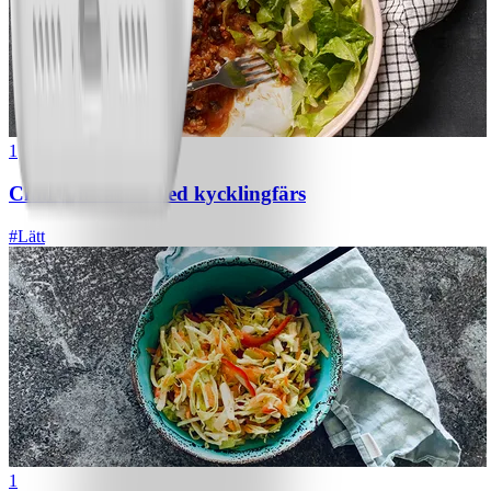
1
Chili con carne med kycklingfärs
#
Lätt
1