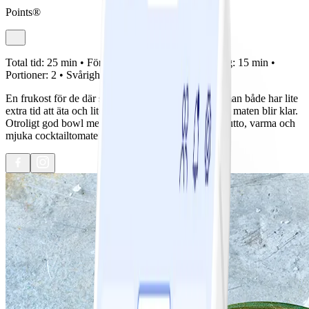
Points®
Total tid:
25 min •
Förberedelse:
10 min •
Tillagning:
15 min •
Portioner:
2 •
Svårighetsgrad:
Lätt
En frukost för de där speciella helgmorgnarna när man både har lite
extra tid att äta och lite extra tålamod att vänta på att maten blir klar.
Otroligt god bowl med stekt grönkål, krispig prosciutto, varma och
mjuka cocktailtomater, pocherat ägg och avokado.