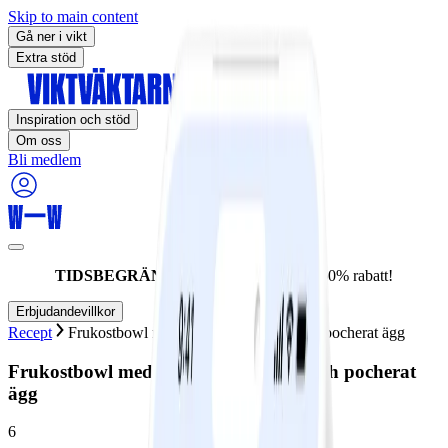
Skip to main content
Gå ner i vikt
Extra stöd
Inspiration och stöd
Om oss
Bli medlem
TIDSBEGRÄNSAT ERBJUDANDE:
60% rabatt!
Erbjudandevillkor
Recept
Frukostbowl med grönkål, avokado och pocherat ägg
Frukostbowl med grönkål, avokado och pocherat
ägg
6