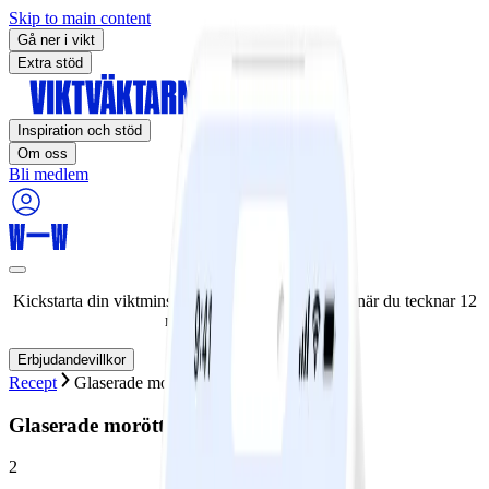
Skip to main content
Gå ner i vikt
Extra stöd
Inspiration och stöd
Om oss
Bli medlem
Kickstarta din viktminskningsresa nu! Spara 50% när du tecknar 12
månaders medlemskap.
Erbjudandevillkor
Recept
Glaserade morötter
Glaserade morötter
2