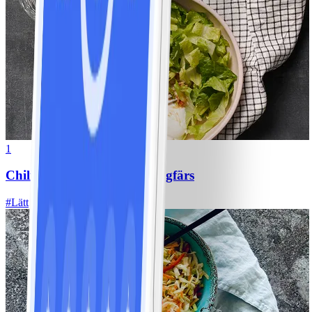
1
Chili con carne med kycklingfärs
#
Lätt