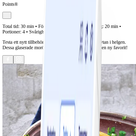
Points®
Total tid:
30 min •
Förberedelse:
10 min •
Tillagning:
20 min •
Portioner:
4 •
Svårighetsgrad:
Lätt
Testa ett nytt tillbehör till söndagssteken eller fiskgrytan i helgen.
Dessa glaserade morötter kommer ganska säkert bli en ny favorit!