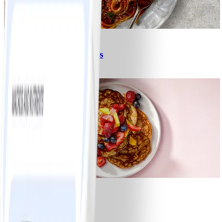
6
Spagetti med köttfärssås
#
Lätt
10 MIN
1
Bananpannkakor