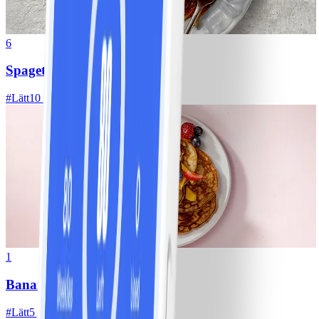
6
Spagetti med köttfärssås
#
Lätt
10 MIN
1
Bananpannkakor
#
Lätt
5 MIN