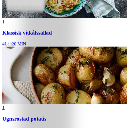
1
Klassisk vitkålssallad
#
Lätt
20 MIN
1
Ugnsrostad potatis