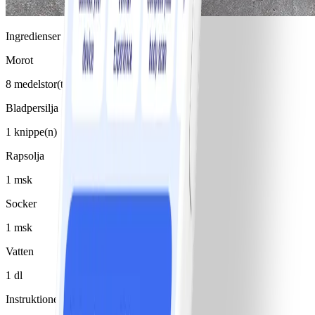
Ingredienser
Morot
8 medelstor(t)/medelstora, 1 knippe
Bladpersilja
1 knippe(n)
Rapsolja
1 msk
Socker
1 msk
Vatten
1 dl
Instruktioner