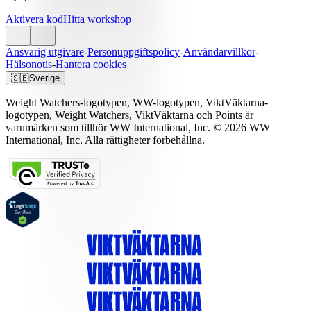
Aktivera kod
Hitta workshop
Ansvarig utgivare
-
Personuppgiftspolicy
-
Användarvillkor
-
Hälsonotis
-
Hantera cookies
🇸🇪
Sverige
Weight Watchers-logotypen, WW-logotypen, ViktVäktarna-
logotypen, Weight Watchers, ViktVäktarna och Points är
varumärken som tillhör WW International, Inc. © 2026 WW
International, Inc. Alla rättigheter förbehållna.