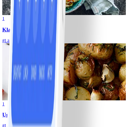
1
Klassisk vitkålssallad
#
Lätt
20 MIN
1
Ugnsrostad potatis
#
Lätt
5 MIN