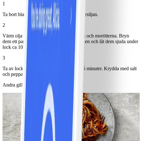
1
Ta bort blasten från morötterna. Hacka persiljan.
2
Värm olja i en panna och lägg ner sockret och morötterna. Bryn
dem ett par minuter och häll sedan på vatten och låt dem sjuda under
lock ca 10 minuter.
3
Ta av locket och låt dem steka vidare ca 5 minuter. Krydda med salt
och peppar och strö över persilja.
Andra gillade också