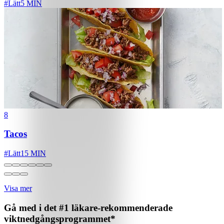
#
Lätt
5 MIN
8
Tacos
#
Lätt
15 MIN
Visa mer
Gå med i det #1 läkare-rekommenderade
viktnedgångsprogrammet*