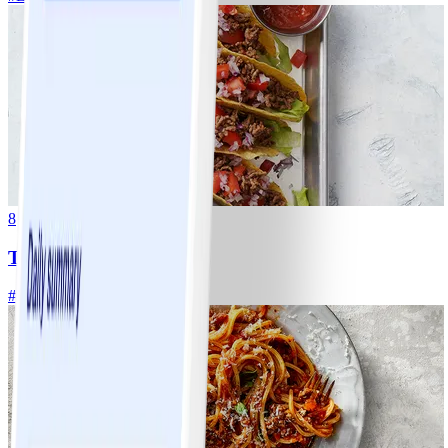
8
Tacos
#
Lätt
15 MIN