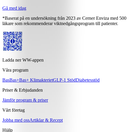
Gå med idag
*Baserat på en undersökning från 2023 av Cerner Enviza med 500
läkare som rekommenderar viktnedgångsprogram till patienter.
Ladda ner WW-appen
Våra program
Bas
Bas+
Bas+ Klimakteriet
GLP-1 Stöd
Diabetesstöd
Priser & Erbjudanden
Jämför program & priser
Vårt företag
Jobba med oss
Artiklar & Recept
Hjälp