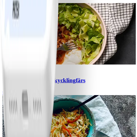
#
Lätt
5 MIN
1
Chili con carne med kycklingfärs
#
Lätt