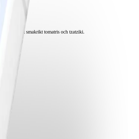
verad med ett smakrikt tomatris och tzatziki.