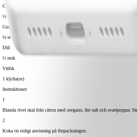
Grekisk yoghurt 0%
½ dl
Gurka
¼ st
Dill
½ msk
Vitlök
1 klyfta(or)
Instruktioner
1
Blanda rivet skal från citron med oregano, lite salt och svartpeppar. St
2
Koka ris enligt anvisning på förpackningen.