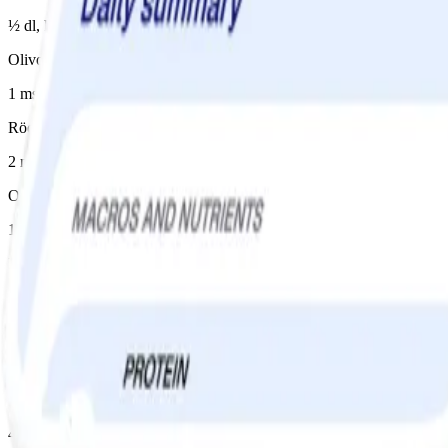
½ dl, hackad/hackat
Olivolja
1 msk, från tomaterna
Rödvinsvinäger
2 msk
Oregano
1 msk
Kikärter, konserv
1 förp, avrunnen/avrunnet
Lök
1 liten(t)/små, röd
Oliver i saltlag
40 g