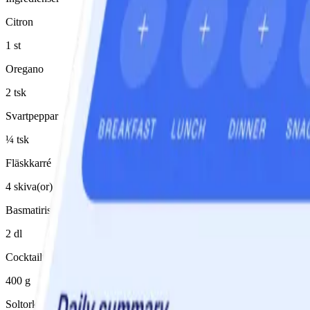
Citron
1 st
Oregano
2 tsk
Svartpeppar
¼ tsk
Fläskkarré
4 skiva(or)
Basmatiris okokt (100% fullkorn)
2 dl
Cocktailtomater
400 g
Soltorkade tomater i olja, avrunna