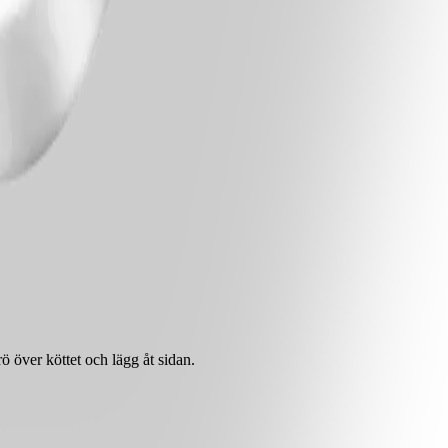
rö över köttet och lägg åt sidan.