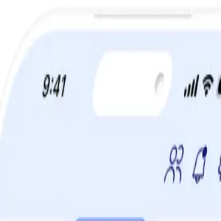
TIDSBEGRÄNSAT ERBJUDANDE:
60% rabatt!