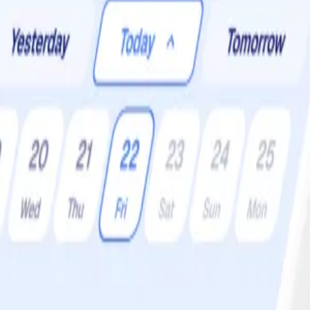
er:
4 •
Svårighetsgrad:
Lätt
t få Medelhavet till dig! En grillad fläskkarré med citron och oregano ser