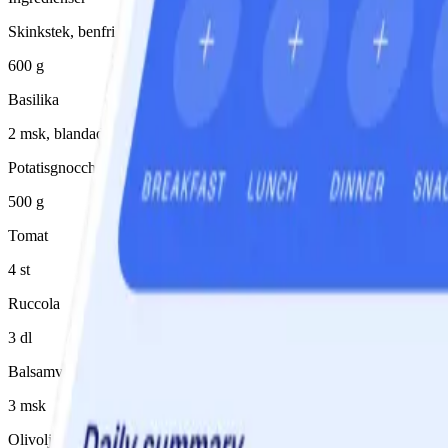
Skinkstek, benfri (fett bortskuret)
600 g
Basilika
2 msk, blandade örter
Potatisgnocchi
500 g
Tomat
4 st
Ruccola
3 dl
Balsamvinäger
3 msk
Olivolja