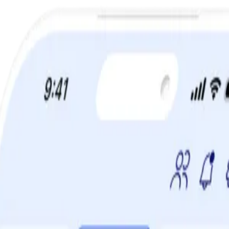
a din viktminskningsresa nu! Spara 50% när du tecknar 12 månaders m