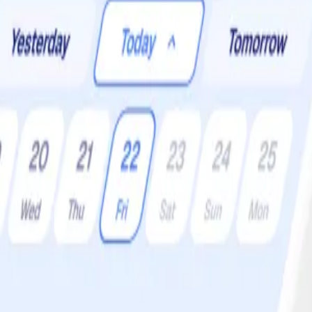
ioner:
4 •
Svårighetsgrad:
Lätt
 för en härlig sommarkväll.