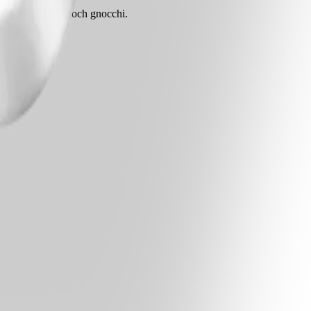
 dem med sallad och gnocchi.