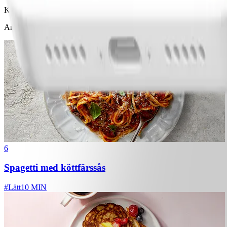
Koka gnocchin och låt den sedan rinna av. Hacka tomater och blanda
Andra gillade också
6
Spagetti med köttfärssås
#
Lätt
10 MIN