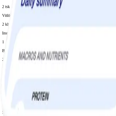
2 tsk
Vitlök
2 klyfta(or), 1 msk hackad
Instruktioner
1
Blanda vinäger, olja och vitlök till marinaden.
2
Strimla steken och lägg den i en skål, häll över marinaden och låt vila 
3
Trä upp köttet på spett, krydda med salt och peppar. Grilla på kolgrill el
4
Lägg upp på fat och dekorera med lite färska örter.
5