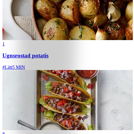
1
Ugnsrostad potatis
#
Lätt
5 MIN
8