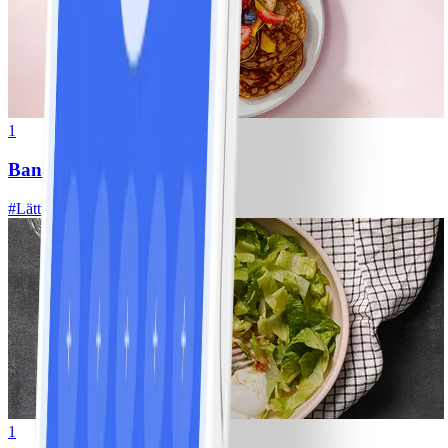
1
Bananpannkakor
#
Lätt
5 MIN
1