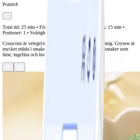
Points®
Total tid:
25 min •
Förberedelse:
10 min •
Tillagning:
15 min •
Portioner:
1 •
Svårighetsgrad:
Lätt
Couscous är vetegryn som inte kräver mycket tillagning. Grynen är
mycket milda i smaken och är kan kombineras med smaker som
lime, ingefära och honung.