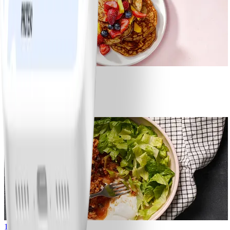
1
Bananpannkakor
#
Lätt
5 MIN
1