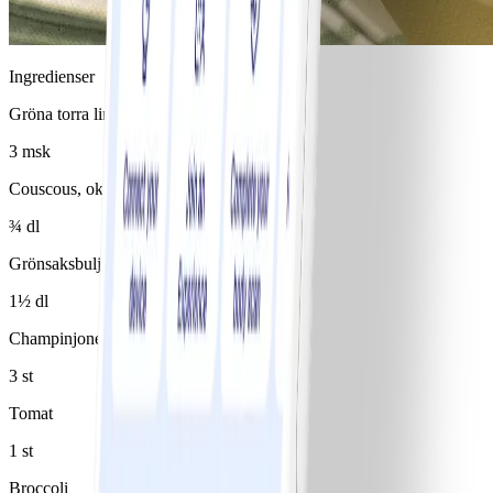
Ingredienser
Gröna torra linser
3 msk
Couscous, okokt
¾ dl
Grönsaksbuljong
1½ dl
Champinjoner
3 st
Tomat
1 st
Broccoli