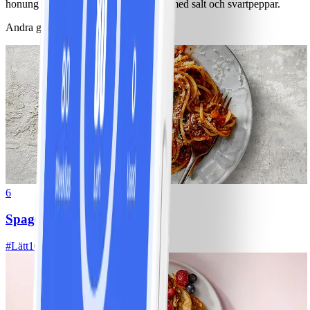
honung och balsamvinäger. Smaksätt med salt och svartpeppar.
Andra gillade också
6
Spagetti med köttfärssås
#
Lätt
10 MIN