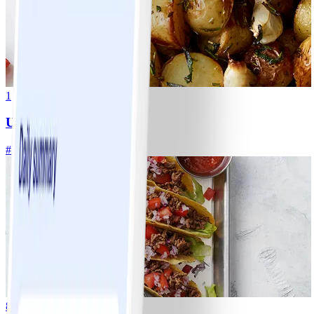
1
Ugnsrostad potatis
#
Lätt
5 MIN
8