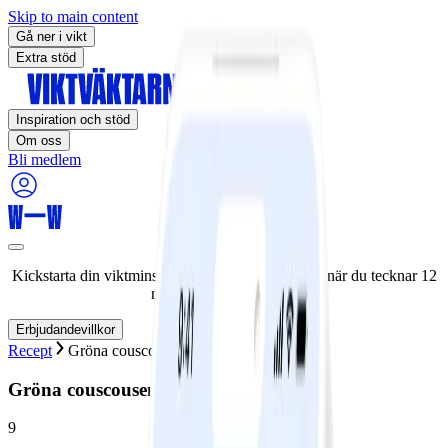
Skip to main content
Gå ner i vikt
Extra stöd
Inspiration och stöd
Om oss
Bli medlem
Kickstarta din viktminskningsresa nu! Spara 50% när du tecknar 12
månaders medlemskap.
Erbjudandevillkor
Recept
Gröna couscousen
Gröna couscousen
9