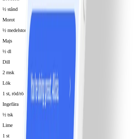
½ stånd
Morot
½ medelstor(t)/medelstora
Majs
½ dl
Dill
2 msk
Lök
1 st, röd/röda
Ingefära
½ tsk
Lime
1 st