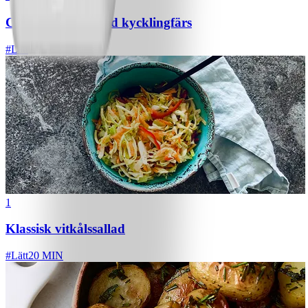
Chili con carne med kycklingfärs
#
Lätt
1
Klassisk vitkålssallad
#
Lätt
20 MIN