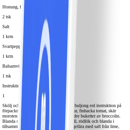
Honung, flytande
2 tsk
Salt
1 krm
Svartpeppar
1 krm
Balsamvinäger
1 tsk
Instruktioner
1
Skölj och koka linser. Koka couscous i buljong enl instruktion på
förpackningen. Skär champinjoner i bitar, finhacka tomat, skär
moroten i sneda skivor och bryt av mindre buketter av broccolin.
Blanda samman grönsakerna. Hacka dill, rödlök och blanda i
tillsammans med majs. Blanda riven ingefära med saft från lime,