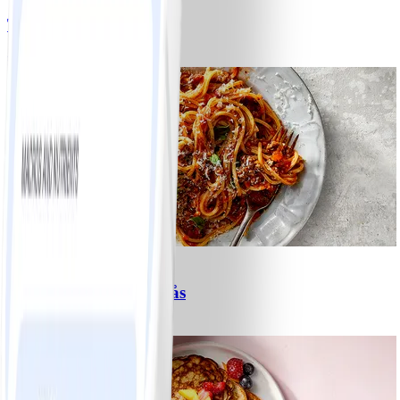
Tacos
#
Lätt
15 MIN
6
Spagetti med köttfärssås
#
Lätt
10 MIN