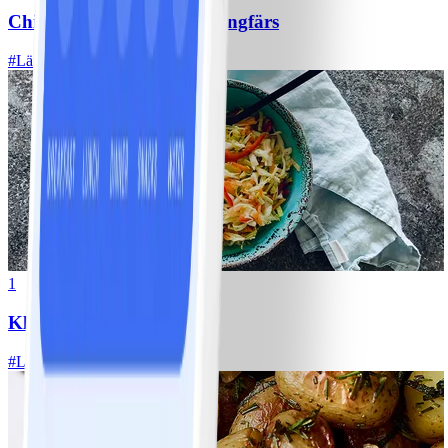
Chili con carne med kycklingfärs
#
Lätt
1
Klassisk vitkålssallad
#
Lätt
20 MIN