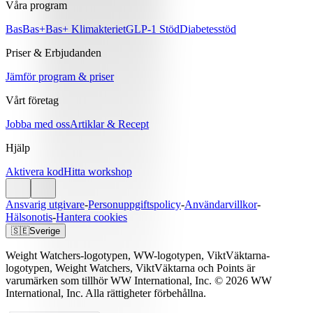
Våra program
Bas
Bas+
Bas+ Klimakteriet
GLP-1 Stöd
Diabetesstöd
Priser & Erbjudanden
Jämför program & priser
Vårt företag
Jobba med oss
Artiklar & Recept
Hjälp
Aktivera kod
Hitta workshop
Ansvarig utgivare
-
Personuppgiftspolicy
-
Användarvillkor
-
Hälsonotis
-
Hantera cookies
🇸🇪
Sverige
Weight Watchers-logotypen, WW-logotypen, ViktVäktarna-
logotypen, Weight Watchers, ViktVäktarna och Points är
varumärken som tillhör WW International, Inc. © 2026 WW
International, Inc. Alla rättigheter förbehållna.