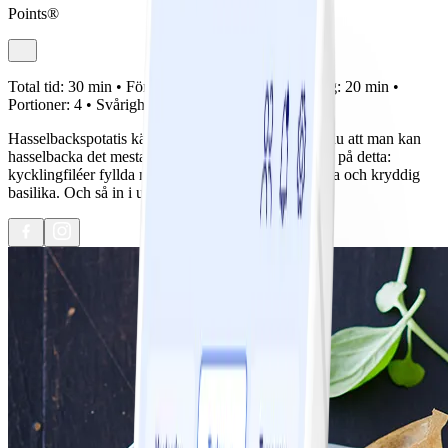
Points®
Total tid:
30 min •
Förberedelse:
10 min •
Tillagning:
20 min •
Portioner:
4 •
Svårighetsgrad:
Lätt
Hasselbackspotatis känner de flesta till, men visste du att man kan
hasselbacka det mesta – inte minst kyckling. Lyssna på detta:
kycklingfiléer fyllda med tomater, krämig mozzarella och kryddig
basilika. Och så in i ugnen med det!