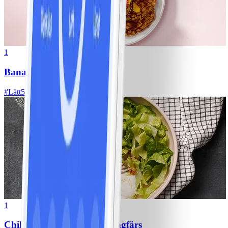
1
Bananpannkakor
#
Lätt
5 MIN
1
Chili con carne med kycklingfärs