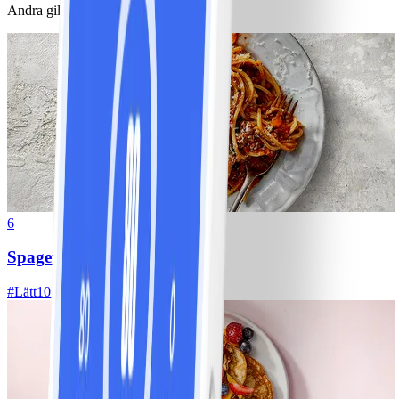
Andra gillade också
6
Spagetti med köttfärssås
#
Lätt
10 MIN