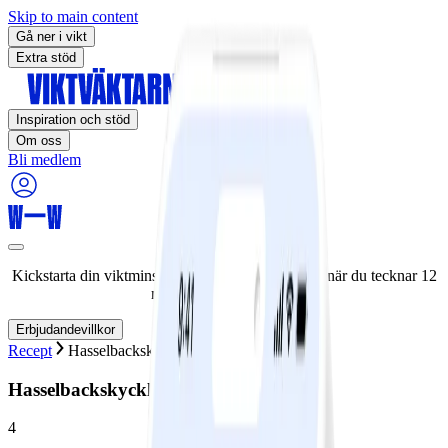
Skip to main content
Gå ner i vikt
Extra stöd
Inspiration och stöd
Om oss
Bli medlem
Kickstarta din viktminskningsresa nu! Spara 50% när du tecknar 12
månaders medlemskap.
Erbjudandevillkor
Recept
Hasselbackskyckling med tomat
Hasselbackskyckling med tomat
4