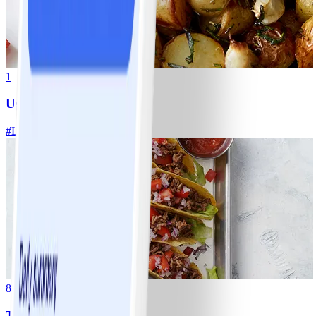
1
Ugnsrostad potatis
#
Lätt
5 MIN
8
Tacos