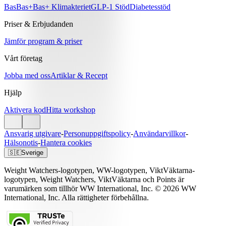
Bas
Bas+
Bas+ Klimakteriet
GLP-1 Stöd
Diabetesstöd
Priser & Erbjudanden
Jämför program & priser
Vårt företag
Jobba med oss
Artiklar & Recept
Hjälp
Aktivera kod
Hitta workshop
Ansvarig utgivare
-
Personuppgiftspolicy
-
Användarvillkor
-
Hälsonotis
-
Hantera cookies
🇸🇪
Sverige
Weight Watchers-logotypen, WW-logotypen, ViktVäktarna-
logotypen, Weight Watchers, ViktVäktarna och Points är
varumärken som tillhör WW International, Inc. © 2026 WW
International, Inc. Alla rättigheter förbehållna.