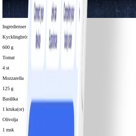
Ingredienser
Kycklingbröstfilé
600 g
Tomat
4 st
Mozzarella
125 g
Basilika
1 kruka(or)
Olivolja
1 msk