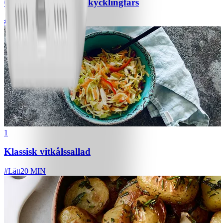
Chili con carne med kycklingfärs
#
Lätt
1
Klassisk vitkålssallad
#
Lätt
20 MIN