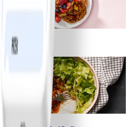
1
Bananpannkakor
#
Lätt
5 MIN
1