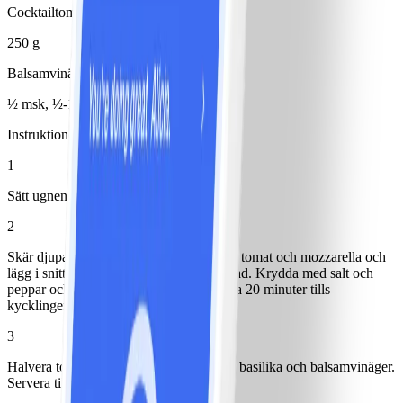
Cocktailtomater
250 g
Balsamvinäger
½ msk, ½-1 msk
Instruktioner
1
Sätt ugnen på 200°.
2
Skär djupa snitt i kycklingfiléerna. Skiva tomat och mozzarella och
lägg i snitten tillsammans med basilikablad. Krydda med salt och
peppar och häll över olja. Tillaga i ugn ca 20 minuter tills
kycklingen är genomstekt.
3
Halvera tomater och blanda med hackad basilika och balsamvinäger.
Servera till kycklingen.