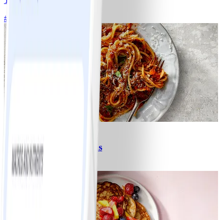
#
Lätt
15 MIN
6
Spagetti med köttfärssås
#
Lätt
10 MIN