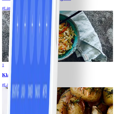
#
Lätt
1
Klassisk vitkålssallad
#
Lätt
20 MIN