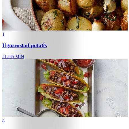
1
Ugnsrostad potatis
#
Lätt
5 MIN
8