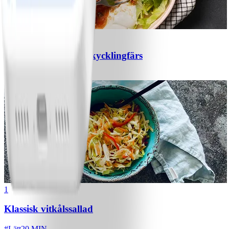
1
Chili con carne med kycklingfärs
#
Lätt
1
Klassisk vitkålssallad
#
Lätt
20 MIN