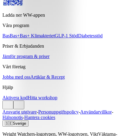
Ladda ner WW-appen
Våra program
Bas
Bas+
Bas+ Klimakteriet
GLP-1 Stöd
Diabetesstöd
Priser & Erbjudanden
Jämför program & priser
Vårt företag
Jobba med oss
Artiklar & Recept
Hjälp
Aktivera kod
Hitta workshop
Ansvarig utgivare
-
Personuppgiftspolicy
-
Användarvillkor
-
Hälsonotis
-
Hantera cookies
🇸🇪
Sverige
Weight Watchers-logotypen, WW-logotypen, ViktVäktarna-