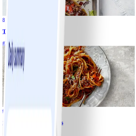
8
Tacos
#
Lätt
15 MIN
6
Spagetti med köttfärssås
#
Lätt
10 MIN