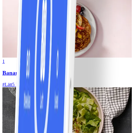
1
Bananpannkakor
#
Lätt
5 MIN