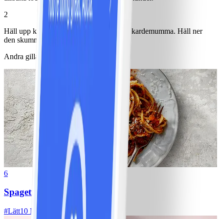
2
Häll upp kaffe i ett glas, vaniljpulver och kardemumma. Häll ner
den skummade havredrycken.
Andra gillade också
6
Spagetti med köttfärssås
#
Lätt
10 MIN