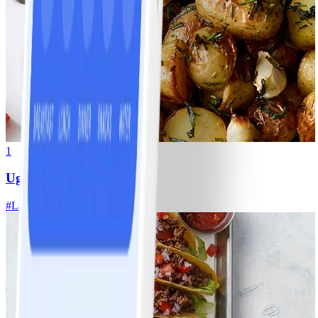
1
Ugnsrostad potatis
#
Lätt
5 MIN