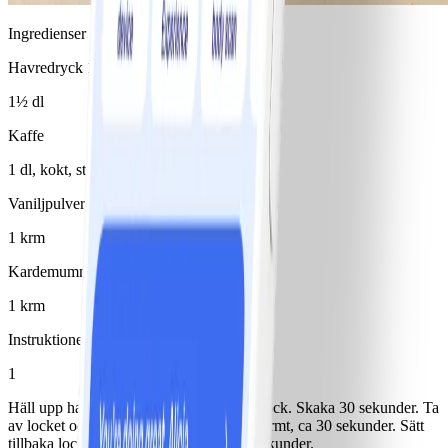
Ingredienser
Havredryck 1,5%
1½ dl
Kaffe
1 dl, kokt, starkt
Vaniljpulver
1 krm
Kardemumma
1 krm
Instruktioner
1
Häll upp havredryck i en behållare med lock. Skaka 30 sekunder. Ta
av locket och värm i mikron tills det är varmt, ca 30 sekunder. Sätt
tillbaka locket och skaka ytterligare 30 sekunder.