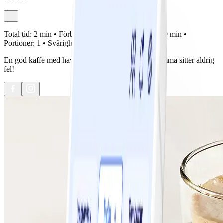
Total tid:
2 min •
Förberedelse:
2 min •
Tillagning:
0 min •
Portioner:
1 •
Svårighetsgrad:
Lätt
En god kaffe med havredryck, vanilj och kardemumma sitter aldrig
fel!