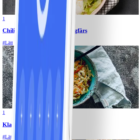
1
Chili con carne med kycklingfärs
#
Lätt
1
Klassisk vitkålssallad
#
Lätt
20 MIN