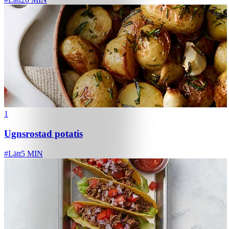
1
Ugnsrostad potatis
#
Lätt
5 MIN