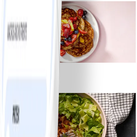
1
Bananpannkakor
#
Lätt
5 MIN