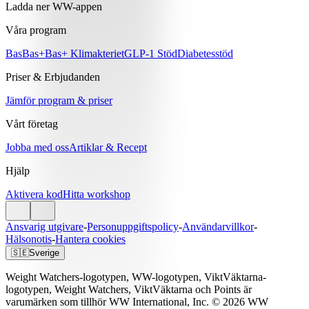
Ladda ner WW-appen
Våra program
Bas
Bas+
Bas+ Klimakteriet
GLP-1 Stöd
Diabetesstöd
Priser & Erbjudanden
Jämför program & priser
Vårt företag
Jobba med oss
Artiklar & Recept
Hjälp
Aktivera kod
Hitta workshop
Ansvarig utgivare
-
Personuppgiftspolicy
-
Användarvillkor
-
Hälsonotis
-
Hantera cookies
🇸🇪
Sverige
Weight Watchers-logotypen, WW-logotypen, ViktVäktarna-
logotypen, Weight Watchers, ViktVäktarna och Points är
varumärken som tillhör WW International, Inc. © 2026 WW