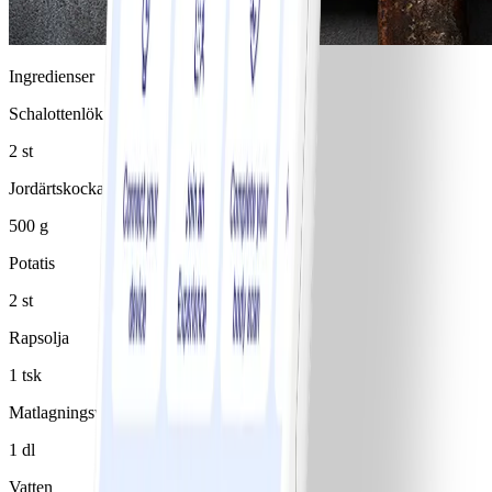
Ingredienser
Schalottenlök
2 st
Jordärtskocka
500 g
Potatis
2 st
Rapsolja
1 tsk
Matlagningsvin, vitt
1 dl
Vatten