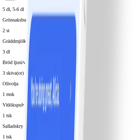
5 dl, 5-6 dl
Grönsaksbuljongtärning
2 st
Gräddmjölk 6%
3 dl
Bröd ljust/vitt
3 skiva(or)
Olivolja
1 msk
Vitlökspulver
1 tsk
Salladskrydda
1 tsk