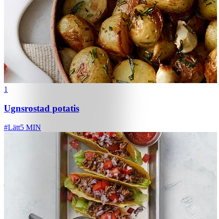
1
Ugnsrostad potatis
#
Lätt
5 MIN