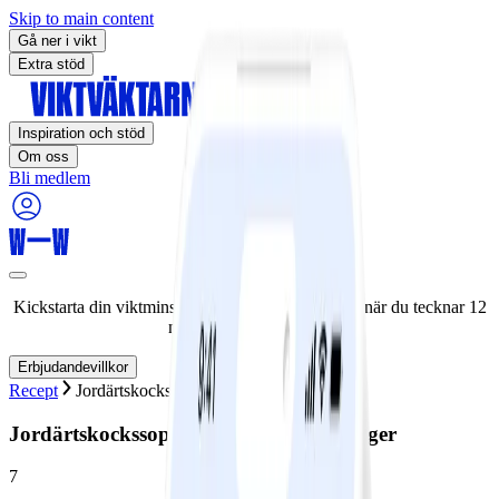
Skip to main content
Gå ner i vikt
Extra stöd
Inspiration och stöd
Om oss
Bli medlem
Kickstarta din viktminskningsresa nu! Spara 50% när du tecknar 12
månaders medlemskap.
Erbjudandevillkor
Recept
Jordärtskockssoppa med vitlökskrutonger
Jordärtskockssoppa med vitlökskrutonger
7