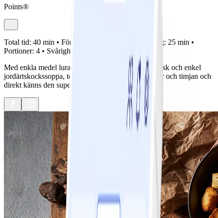
Points®
Total tid:
40 min •
Förberedelse:
15 min •
Tillagning:
25 min •
Portioner:
4 •
Svårighetsgrad:
Lätt
Med enkla medel lurar vi systemet! Ta en helt klassisk och enkel
jordärtskockssoppa, toppa den med vitlökskrutonger och timjan och
direkt känns den superlyxig, smart va?