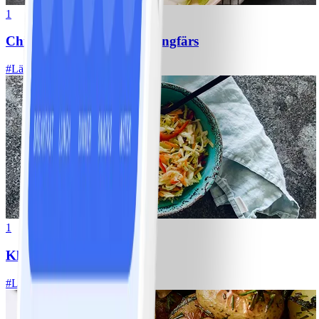
1
Chili con carne med kycklingfärs
#
Lätt
1
Klassisk vitkålssallad
#
Lätt
20 MIN