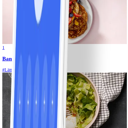
1
Bananpannkakor
#
Lätt
5 MIN