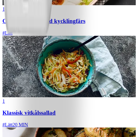
1
Chili con carne med kycklingfärs
#
Lätt
1
Klassisk vitkålssallad
#
Lätt
20 MIN