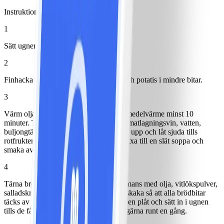
Instruktioner
1
Sätt ugnen på 200°.
2
Finhacka lök och dela jordärtskockor och potatis i mindre bitar.
3
Värm olja i en gryta och stek löken på medelvärme minst 10
minuter. Tillsätt jordärtskockor, potatis, matlagningsvin, vatten,
buljongtärningar och gräddmjölk. Koka upp och låt sjuda tills
rotfrukterna är mjuka, ca 15 minuter. Mixa till en slät soppa och
smaka av med peppar.
4
Tärna brödet och lägg i en påse tillsammans med olja, vitlökspulver,
salladskrydda och lite salt. Förslut och skaka så att alla brödbitar
täcks av olja och kryddor. Häll över på en plåt och sätt in i ugnen
tills de fått fin färg, ca 10 minuter. Rör gärna runt en gång.