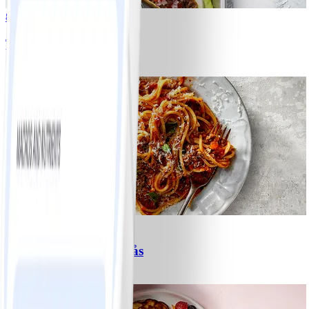
8
Tacos
#
Lätt
15 MIN
6
Spagetti med köttfärssås
#
Lätt
10 MIN