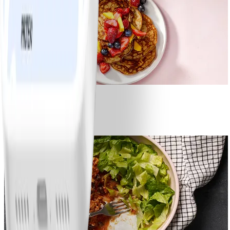
1
Bananpannkakor
#
Lätt
5 MIN