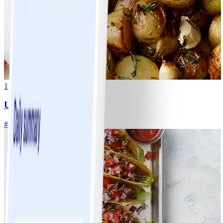
1
Ugnsrostad potatis
#
Lätt
5 MIN