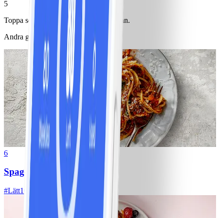
5
Toppa soppan med krutonger och timjan.
Andra gillade också
6
Spagetti med köttfärssås
#
Lätt
10 MIN