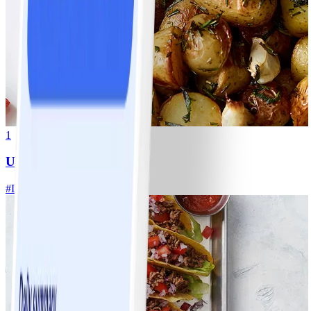
1
Ugnsrostad potatis
#
Lätt
5 MIN