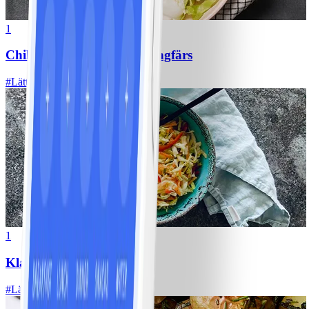
1
Chili con carne med kycklingfärs
#
Lätt
1
Klassisk vitkålssallad
#
Lätt
20 MIN