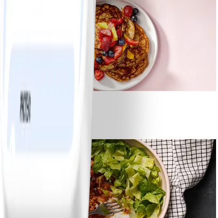
1
Bananpannkakor
#
Lätt
5 MIN