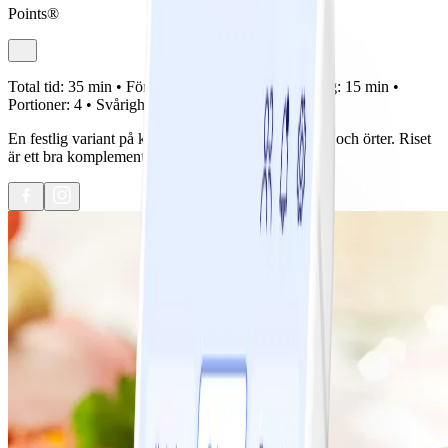
Points®
Total tid:
35 min •
Förberedelse:
20 min •
Tillagning:
15 min •
Portioner:
4 •
Svårighetsgrad:
Lätt
En festlig variant på kassler med smak av pepparrot och örter. Riset
är ett bra komplement och ger god mättnadskänsla.