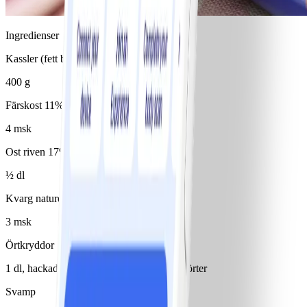
Ingredienser
Kassler (fett bortskuret)
400 g
Färskost 11%
4 msk
Ost riven 17%
½ dl
Kvarg naturell 10%
3 msk
Örtkryddor
1 dl, hackade t ex persilja el provensalska örter
Svamp