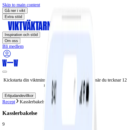
Skip to main content
Gå ner i vikt
Extra stöd
Inspiration och stöd
Om oss
Bli medlem
Kickstarta din viktminskningsresa nu! Spara 50% när du tecknar 12
månaders medlemskap.
Erbjudandevillkor
Recept
Kasslerbakelse
Kasslerbakelse
9