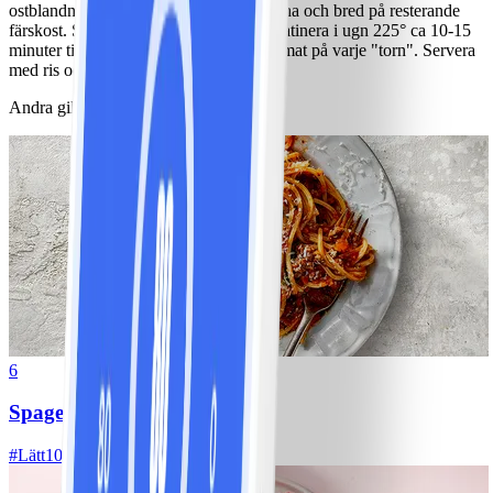
ostblandningen. Lägg på de sista skivorna och bred på resterande
färskost. Strö över resterande ost och gratinera i ugn 225° ca 10-15
minuter tills osten har smält. Lägg en tomat på varje "torn". Servera
med ris och sallad.
Andra gillade också
6
Spagetti med köttfärssås
#
Lätt
10 MIN