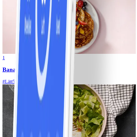
1
Bananpannkakor
#
Lätt
5 MIN