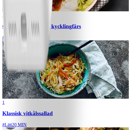
1
Chili con carne med kycklingfärs
#
Lätt
1
Klassisk vitkålssallad
#
Lätt
20 MIN