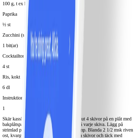
100 g, t ex kantareller
Paprika
½ st
Zucchini (squash)
1 bit(ar)
Cocktailtomater
4 st
Ris, kokt
6 dl
Instruktioner
1
Skär kasslern i 12 tunna skivor och lägg ut 4 skivor på en plåt med
bakplåtspapper. Bred 1/2 msk färskost på varje skiva. Lägg på
strimlad paprika, skivad squash och svamp. Blanda 2 1/2 msk riven
ost, kvarg och örtkryddor. Lägg på 4 nya skivor och täck med