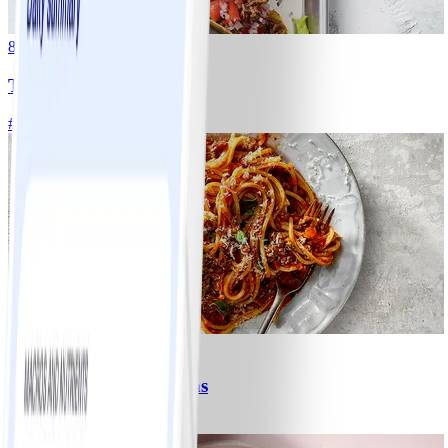
8
Tacos
#
Lätt
15 MIN
6
Spagetti med köttfärssås
#
Lätt
10 MIN