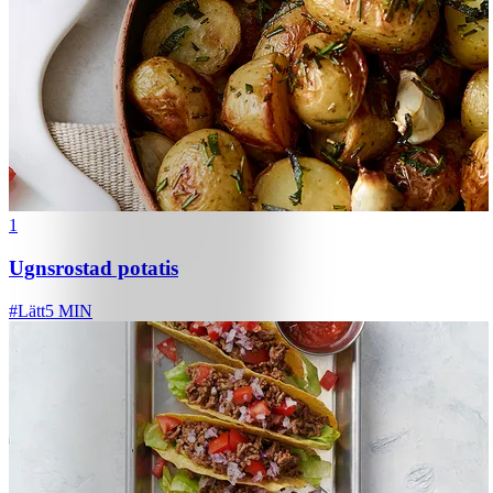
1
Ugnsrostad potatis
#
Lätt
5 MIN