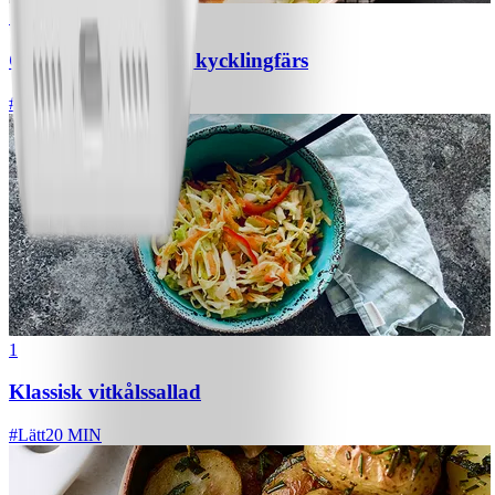
1
Chili con carne med kycklingfärs
#
Lätt
1
Klassisk vitkålssallad
#
Lätt
20 MIN