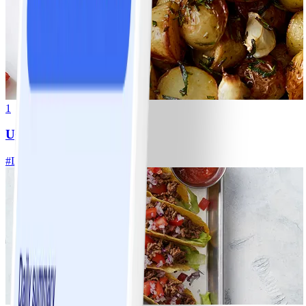
1
Ugnsrostad potatis
#
Lätt
5 MIN