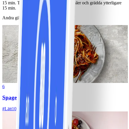
15 min. Tillsätt ströbröd och stimlad kassler och grädda ytterligare
15 min.
Andra gillade också
6
Spagetti med köttfärssås
#
Lätt
10 MIN