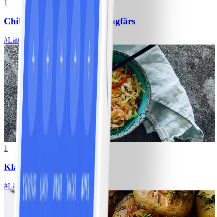
1
Chili con carne med kycklingfärs
#
Lätt
1
Klassisk vitkålssallad
#
Lätt
20 MIN