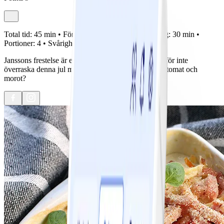
Total tid:
45 min •
Förberedelse:
15 min •
Tillagning:
30 min •
Portioner:
4 •
Svårighetsgrad:
Lätt
Janssons frestelse är en självklar del i julbordet. Varför inte
överraska denna jul med en ny variant med kassler, tomat och
morot?