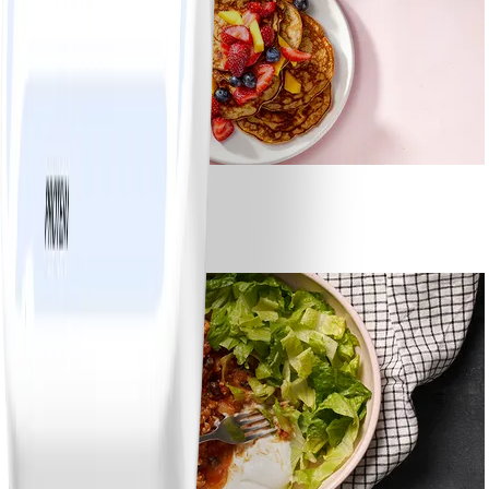
1
Bananpannkakor
#
Lätt
5 MIN