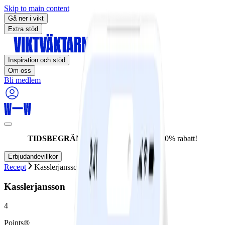
Skip to main content
Gå ner i vikt
Extra stöd
Inspiration och stöd
Om oss
Bli medlem
TIDSBEGRÄNSAT ERBJUDANDE:
60% rabatt!
Erbjudandevillkor
Recept
Kasslerjansson
Kasslerjansson
4
Points®