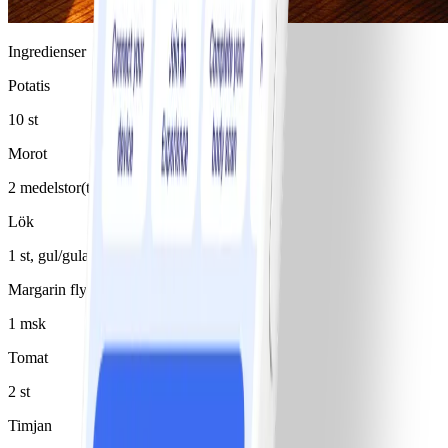
Ingredienser
Potatis
10 st
Morot
2 medelstor(t)/medelstora
Lök
1 st, gul/gula, alt. purjolök
Margarin flytande 80%
1 msk
Tomat
2 st
Timjan