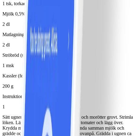
1 tsk, torkad
Mjölk 0,5%
2 dl
Matlagningsbas 4% (typ Milda mat)
2 dl
Ströbröd (skorpmjöl)
1 msk
Kassler (fett bortskuret)
200 g
Instruktioner
1
Sätt ugnen på 225°. Skala och riv potatis och morötter grovt. Strimla
löken. Lägg i en smord ugnsform. Skiva tomater och lägg över.
Krydda med salt, peppar och timjan. Blanda samman mjölk och
grädde och häll över, fördela margarinet ovanpå. Grädda i ugnen ca