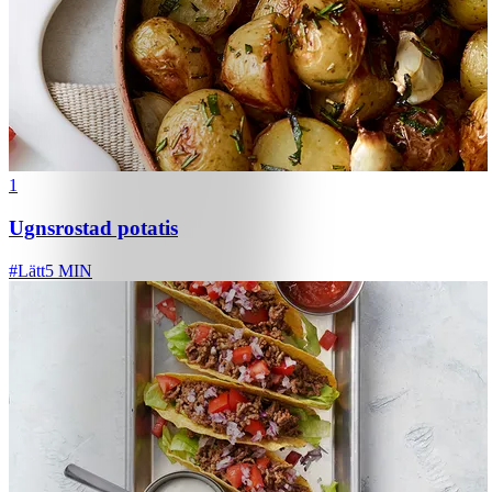
1
Ugnsrostad potatis
#
Lätt
5 MIN