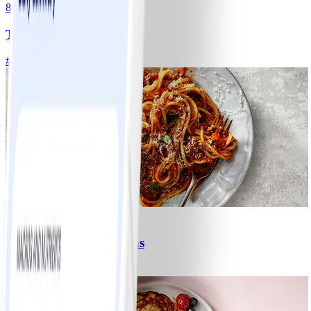
8
Tacos
#
Lätt
15 MIN
6
Spagetti med köttfärssås
#
Lätt
10 MIN