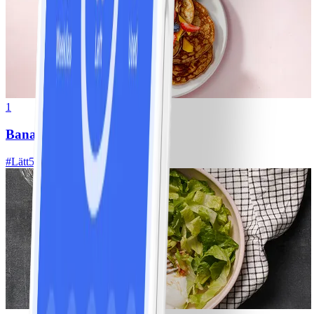
1
Bananpannkakor
#
Lätt
5 MIN