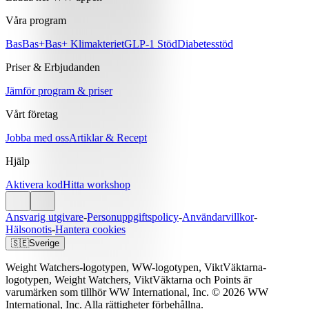
Våra program
Bas
Bas+
Bas+ Klimakteriet
GLP-1 Stöd
Diabetesstöd
Priser & Erbjudanden
Jämför program & priser
Vårt företag
Jobba med oss
Artiklar & Recept
Hjälp
Aktivera kod
Hitta workshop
Ansvarig utgivare
-
Personuppgiftspolicy
-
Användarvillkor
-
Hälsonotis
-
Hantera cookies
🇸🇪
Sverige
Weight Watchers-logotypen, WW-logotypen, ViktVäktarna-
logotypen, Weight Watchers, ViktVäktarna och Points är
varumärken som tillhör WW International, Inc. © 2026 WW
International, Inc. Alla rättigheter förbehållna.