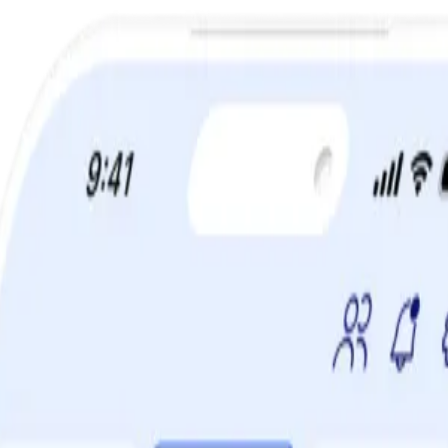
a din viktminskningsresa nu! Spara 50% när du tecknar 12 månaders m