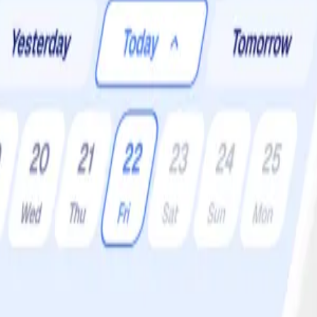
r:
4 •
Svårighetsgrad:
Lätt
smak av chili, garam masala och lime, toppad med koriander är den en h
från djurriket här inte. Det gillas!