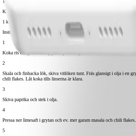
1 st
Koriander
1 kruka(or)
Instruktioner
1
Koka ris enligt anvisning på förpackningen.
2
Skala och finhacka lök, skiva vitlöken tunt. Fräs glansigt i olja i en
chili flakes. Låt koka tills linserna är klara.
3
Skiva paprika och stek i olja.
4
Pressa ner limesaft i grytan och ev. mer garam masala och chili flake
5