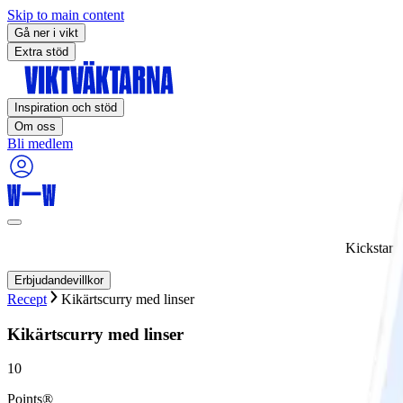
Skip to main content
Gå ner i vikt
Extra stöd
Inspiration och stöd
Om oss
Bli medlem
Kickstart
Erbjudandevillkor
Recept
Kikärtscurry med linser
Kikärtscurry med linser
10
Points®