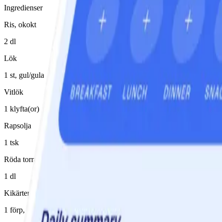
Ingredienser
Ris, okokt
2 dl
Lök
1 st, gul/gula
Vitlök
1 klyfta(or)
Rapsolja
1 tsk
Röda torra linser
1 dl
Kikärter, konserv
1 förp, avrunnen/avrunnet