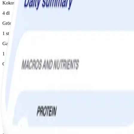
Kokosmjölk, lätt
4 dl
Grönsaksbuljongtärning
1 st
Garam masala, utan socker
1 tsk
Chili flakes
1 krm
Paprika
1 st, grön
Rapsolja
1 tsk
Lime