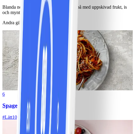
Blanda ner juice och vin i kannan. Fyll på med uppskivad frukt, is
och mynta.
Andra gillade också
6
Spagetti med köttfärssås
#
Lätt
10 MIN