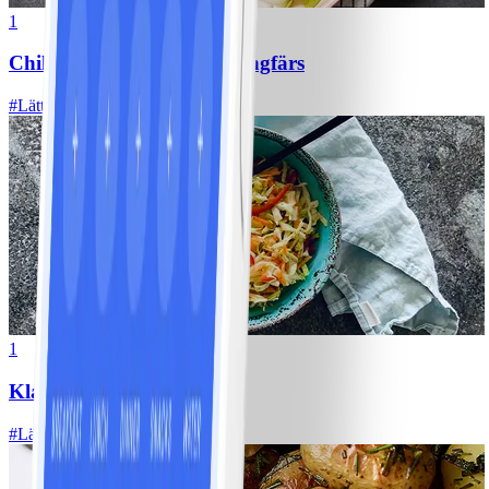
1
Chili con carne med kycklingfärs
#
Lätt
1
Klassisk vitkålssallad
#
Lätt
20 MIN