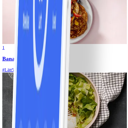
1
Bananpannkakor
#
Lätt
5 MIN