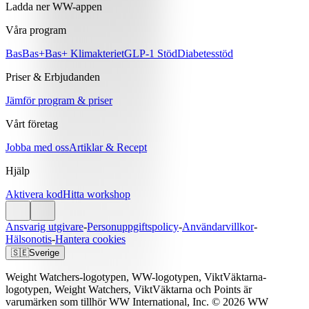
Ladda ner WW-appen
Våra program
Bas
Bas+
Bas+ Klimakteriet
GLP-1 Stöd
Diabetesstöd
Priser & Erbjudanden
Jämför program & priser
Vårt företag
Jobba med oss
Artiklar & Recept
Hjälp
Aktivera kod
Hitta workshop
Ansvarig utgivare
-
Personuppgiftspolicy
-
Användarvillkor
-
Hälsonotis
-
Hantera cookies
🇸🇪
Sverige
Weight Watchers-logotypen, WW-logotypen, ViktVäktarna-
logotypen, Weight Watchers, ViktVäktarna och Points är
varumärken som tillhör WW International, Inc. © 2026 WW