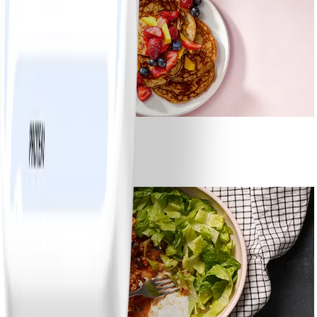
1
Bananpannkakor
#
Lätt
5 MIN