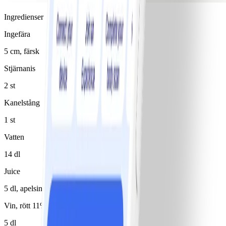
Ingredienser
Ingefära
5 cm, färsk
Stjärnanis
2 st
Kanelstång
1 st
Vatten
14 dl
Juice
5 dl, apelsin
Vin, rött 11%
5 dl