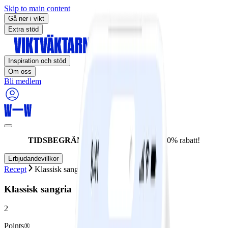
Skip to main content
Gå ner i vikt
Extra stöd
Inspiration och stöd
Om oss
Bli medlem
TIDSBEGRÄNSAT ERBJUDANDE:
60% rabatt!
Erbjudandevillkor
Recept
Klassisk sangria
Klassisk sangria
2
Points®