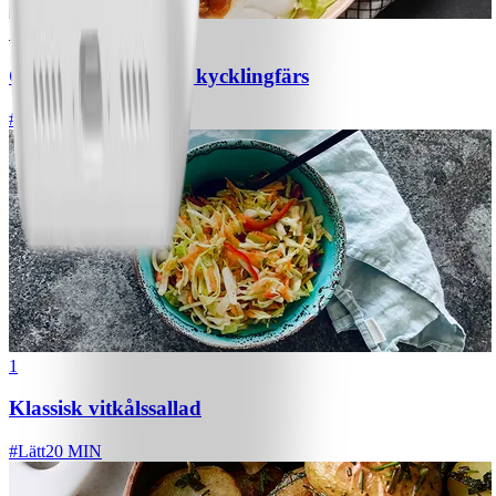
1
Chili con carne med kycklingfärs
#
Lätt
1
Klassisk vitkålssallad
#
Lätt
20 MIN