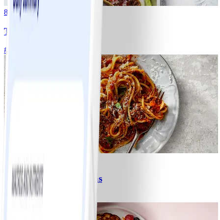
8
Tacos
#
Lätt
15 MIN
6
Spagetti med köttfärssås
#
Lätt
10 MIN