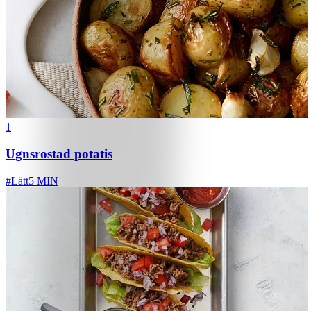
1
Ugnsrostad potatis
#
Lätt
5 MIN