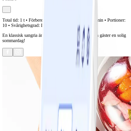
Total tid:
1 t •
Förberedelse:
10 min •
Tillagning:
5 min •
Portioner:
10 •
Svårighetsgrad:
Lätt
En klassisk sangria är alltid en god idé om du ska ha gäster en solig
sommardag!