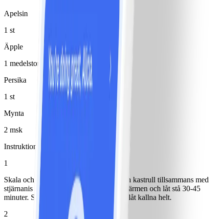
Apelsin
1 st
Äpple
1 medelstor(t)/medelstora
Persika
1 st
Mynta
2 msk
Instruktioner
1
Skala och halvera ingefäran och lägg i en kastrull tillsammans med
stjärnanis och kanel. Koka upp, ta från värmen och låt stå 30-45
minuter. Sila ner vätskan i en kanna och låt kallna helt.
2