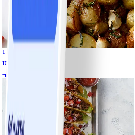
1
Ugnsrostad potatis
#
Lätt
5 MIN