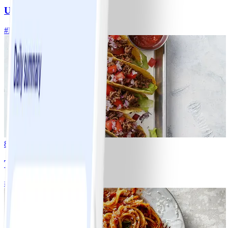
Ugnsrostad potatis
#
Lätt
5 MIN
8
Tacos
#
Lätt
15 MIN