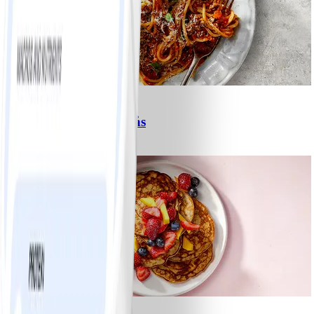
6
Spagetti med köttfärssås
#
Lätt
10 MIN
1