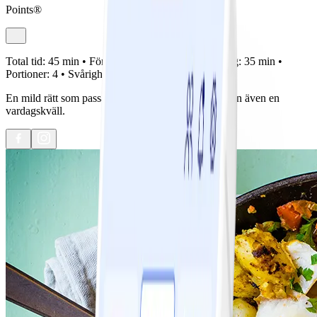
Points®
Total tid:
45 min •
Förberedelse:
10 min •
Tillagning:
35 min •
Portioner:
4 •
Svårighetsgrad:
Lätt
En mild rätt som passar utmärkt på helglunchen, men även en
vardagskväll.