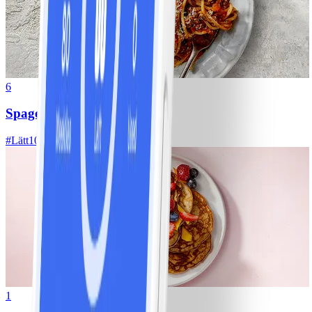
6
Spagetti med köttfärssås
#
Lätt
10 MIN
1