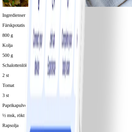
Ingredienser
Färskpotatis
800 g
Kolja
500 g
Schalottenlök
2 st
Tomat
3 st
Paprikapulver
½ msk, rökt
Rapsolja