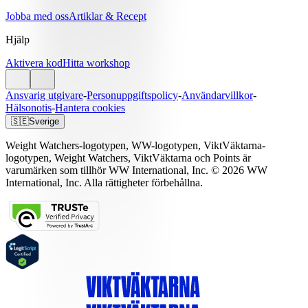
Jobba med oss
Artiklar & Recept
Hjälp
Aktivera kod
Hitta workshop
Ansvarig utgivare
-
Personuppgiftspolicy
-
Användarvillkor
-
Hälsonotis
-
Hantera cookies
🇸🇪
Sverige
Weight Watchers-logotypen, WW-logotypen, ViktVäktarna-
logotypen, Weight Watchers, ViktVäktarna och Points är
varumärken som tillhör WW International, Inc. © 2026 WW
International, Inc. Alla rättigheter förbehållna.