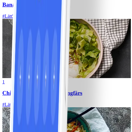
Bananpannkakor
#
Lätt
5 MIN
1
Chili con carne med kycklingfärs
#
Lätt