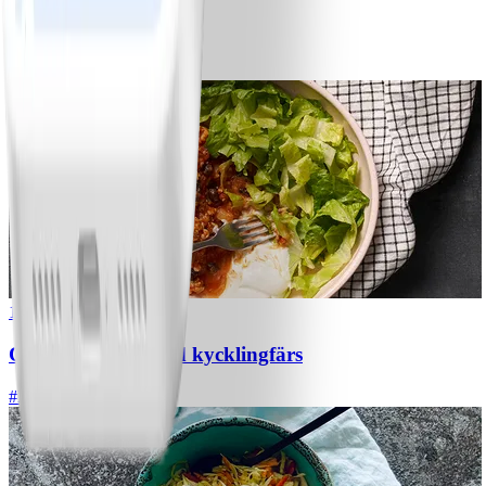
Bananpannkakor
#
Lätt
5 MIN
1
Chili con carne med kycklingfärs
#
Lätt