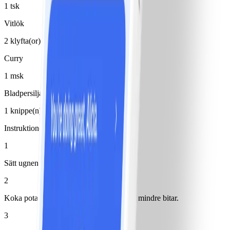
1 tsk
Vitlök
2 klyfta(or)
Curry
1 msk
Bladpersilja
1 knippe(n)
Instruktioner
1
Sätt ugnen på 200°.
2
Koka potatis. Låt svalna något och dela i mindre bitar.
3