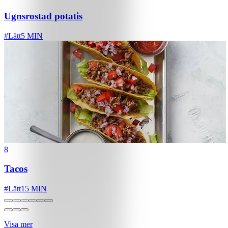
Ugnsrostad potatis
#
Lätt
5 MIN
8
Tacos
#
Lätt
15 MIN
Visa mer