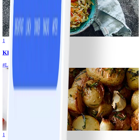
1
Klassisk vitkålssallad
#
Lätt
20 MIN
1