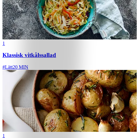
1
Klassisk vitkålssallad
#
Lätt
20 MIN
1