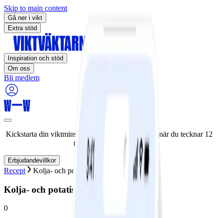
Skip to main content
Gå ner i vikt
Extra stöd
Inspiration och stöd
Om oss
Bli medlem
Kickstarta din viktminskningsresa nu! Spara 50% när du tecknar 12
månaders medlemskap.
Erbjudandevillkor
Recept
Kolja- och potatispytt med tomat
Kolja- och potatispytt med tomat
0