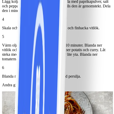
Lägg koljan i en ugnsfast form och krydda med paprikapulver, salt
och peppar. Sätt in i ugn ca 10 minuter tills den är genomstekt. Dela
den i mindre bitar med en gaffel.
4
Skala och hacka lök. Tärna tomat. Skala och finhacka vitlök.
5
Värm olja i en panna och stek löken ca 10 minuter. Blanda ner
vitlök och låt fräsa med hastigt. Blanda ner potatis och curry. Låt
steka med ca 5 minuter tills potatisen får lite yta. Blanda ner
tomaterna och stek ett par minuter till.
6
Blanda ner fisken och toppa med hackad persilja.
Andra gillade också