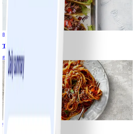
8
Tacos
#
Lätt
15 MIN
6