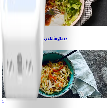
1
Chili con carne med kycklingfärs
#
Lätt
1