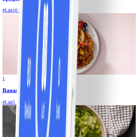
#
Lätt
10 MIN
1
Bananpannkakor
#
Lätt
5 MIN