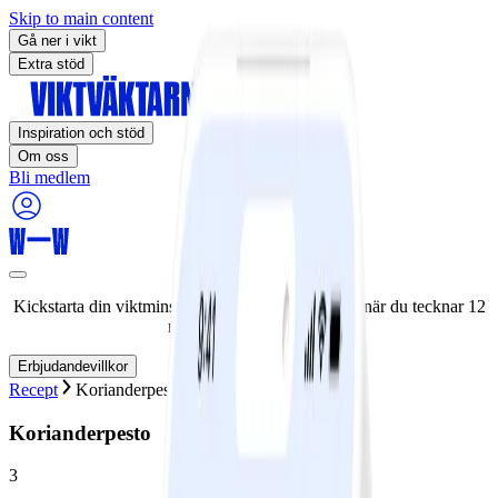
Skip to main content
Gå ner i vikt
Extra stöd
Inspiration och stöd
Om oss
Bli medlem
Kickstarta din viktminskningsresa nu! Spara 50% när du tecknar 12
månaders medlemskap.
Erbjudandevillkor
Recept
Korianderpesto
Korianderpesto
3