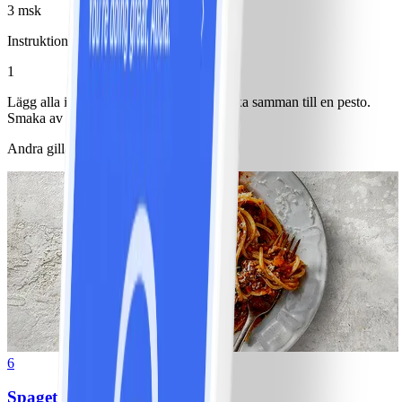
3 msk
Instruktioner
1
Lägg alla ingredienser i en mixer och mixa samman till en pesto.
Smaka av med salt och peppar.
Andra gillade också
6
Spagetti med köttfärssås