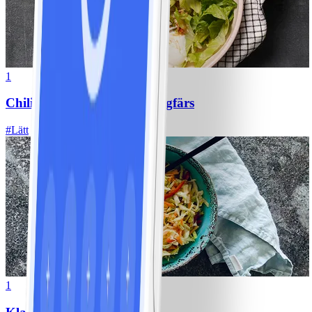
1
Chili con carne med kycklingfärs
#
Lätt
1