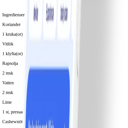
Ingredienser
Koriander
1 kruka(or)
Vitlök
1 klyfta(or)
Rapsolja
2 msk
Vatten
2 msk
Lime
1 st, pressad saft
Cashewnötter