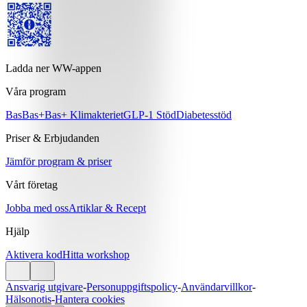
Ladda ner WW-appen
Våra program
Bas
Bas+
Bas+ Klimakteriet
GLP-1 Stöd
Diabetesstöd
Priser & Erbjudanden
Jämför program & priser
Vårt företag
Jobba med oss
Artiklar & Recept
Hjälp
Aktivera kod
Hitta workshop
Ansvarig utgivare
-
Personuppgiftspolicy
-
Användarvillkor
-
Hälsonotis
-
Hantera cookies