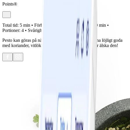
Points®
Total tid:
5 min •
Förberedelse:
5 min •
Tillagning:
0 min •
Portioner:
4 •
Svårighetsgrad:
Lätt
Pesto kan göras på nästan vad som helst. Prova denna löjligt goda
med koriander, vitlök, cashew och lime. Du kommer älska den!