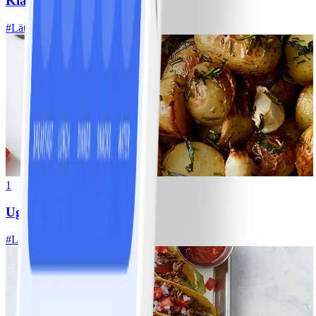
Klassisk vitkålssallad
#
Lätt
20 MIN
1
Ugnsrostad potatis
#
Lätt
5 MIN