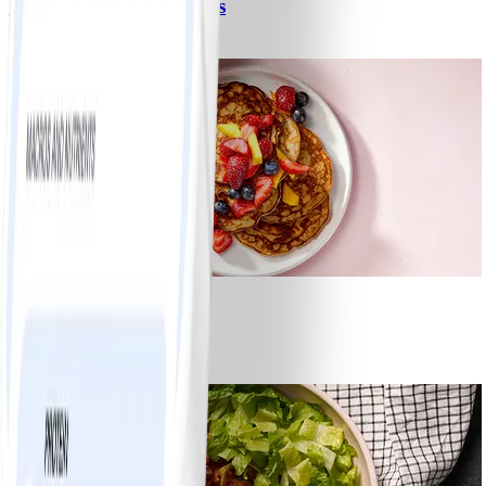
Spagetti med köttfärssås
#
Lätt
10 MIN
1
Bananpannkakor
#
Lätt
5 MIN