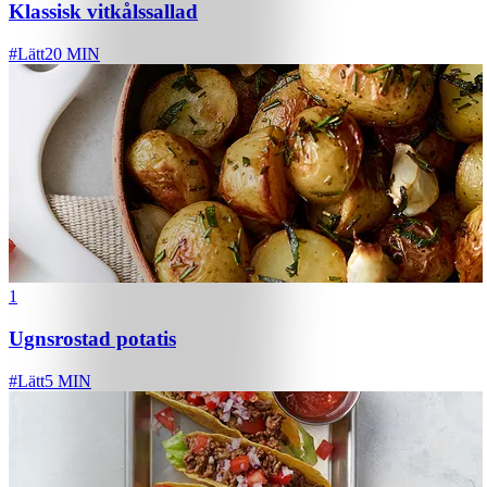
Klassisk vitkålssallad
#
Lätt
20 MIN
1
Ugnsrostad potatis
#
Lätt
5 MIN