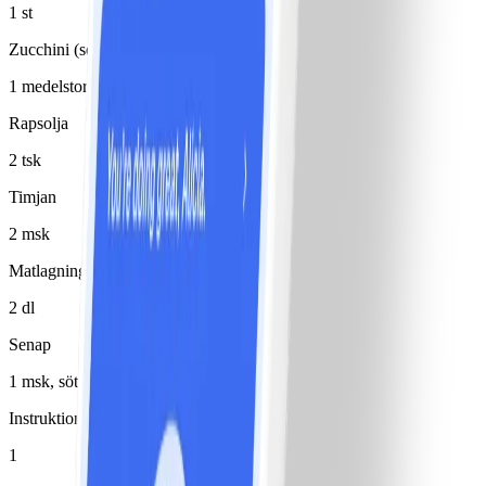
1 st
Zucchini (squash)
1 medelstor(t)/medelstora
Rapsolja
2 tsk
Timjan
2 msk
Matlagningsyoghurt 8%
2 dl
Senap
1 msk, sötstark
Instruktioner
1