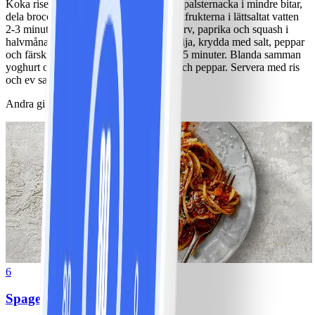
Koka riset. Skala och skär morötter och palsternacka i mindre bitar,
dela broccoli i mindre buketter. Koka rotfrukterna i lättsaltat vatten
2-3 minuter. Lägg rotfrukter, strimlad korv, paprika och squash i
halvmånar i en ugnsform. Ringla över olja, krydda med salt, peppar
och färsk timjan. Tillaga i ugn 200° ca 15 minuter. Blanda samman
yoghurt och senap, smaka av med salt och peppar. Servera med ris
och ev sallad.
Andra gillade också
6
Spagetti med köttfärssås