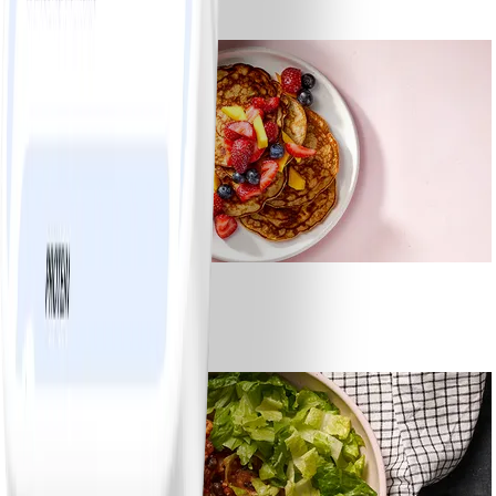
#
Lätt
10 MIN
1
Bananpannkakor
#
Lätt
5 MIN