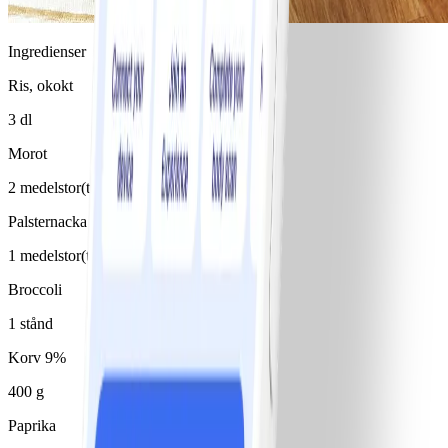
Ingredienser
Ris, okokt
3 dl
Morot
2 medelstor(t)/medelstora
Palsternacka
1 medelstor(t)/medelstora
Broccoli
1 stånd
Korv 9%
400 g
Paprika