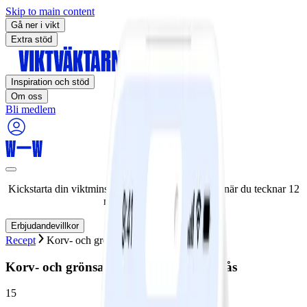
Skip to main content
Gå ner i vikt
Extra stöd
Inspiration och stöd
Om oss
Bli medlem
Kickstarta din viktminskningsresa nu! Spara 50% när du tecknar 12
månaders medlemskap.
Erbjudandevillkor
Recept
Korv- och grönsakspanna med senapssås
Korv- och grönsakspanna med senapssås
15