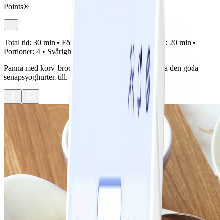
Points®
Total tid:
30 min •
Förberedelse:
10 min •
Tillagning:
20 min •
Portioner:
4 •
Svårighetsgrad:
Lätt
Panna med korv, broccoli och paprika. Servera gärna den goda
senapsyoghurten till.