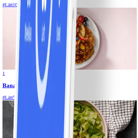
#
Lätt
10 MIN
1
Bananpannkakor
#
Lätt
5 MIN