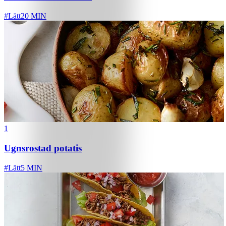
#
Lätt
20 MIN
1
Ugnsrostad potatis
#
Lätt
5 MIN