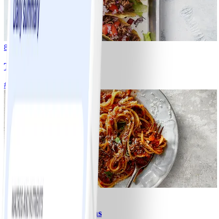
8
Tacos
#
Lätt
15 MIN
6
Spagetti med köttfärssås