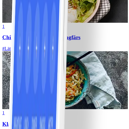
1
Chili con carne med kycklingfärs
#
Lätt
1
Klassisk vitkålssallad