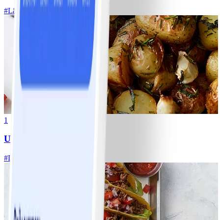
#
Lätt
20 MIN
1
Ugnsrostad potatis
#
Lätt
5 MIN