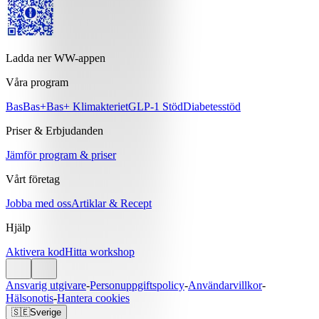
Ladda ner WW-appen
Våra program
Bas
Bas+
Bas+ Klimakteriet
GLP-1 Stöd
Diabetesstöd
Priser & Erbjudanden
Jämför program & priser
Vårt företag
Jobba med oss
Artiklar & Recept
Hjälp
Aktivera kod
Hitta workshop
Ansvarig utgivare
-
Personuppgiftspolicy
-
Användarvillkor
-
Hälsonotis
-
Hantera cookies
🇸🇪
Sverige