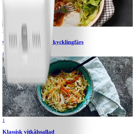
1
Chili con carne med kycklingfärs
#
Lätt
1
Klassisk vitkålssallad