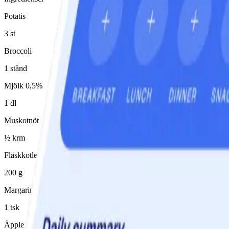
Potatis
3 st
Broccoli
1 stånd
Mjölk 0,5%
1 dl
Muskotnöt
½ krm
Fläskkotlett, fett bortskuret
200 g
Margarin flytande 80%
1 tsk
Äpple