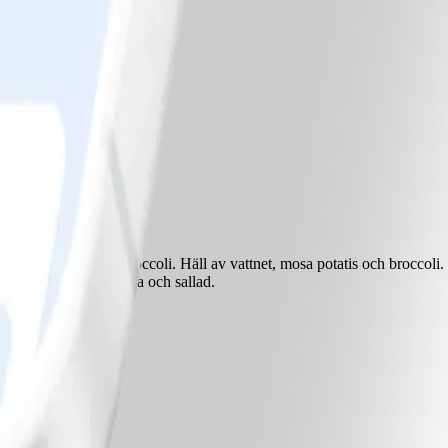
r. Koka potatis och broccoli. Häll av vattnet, mosa potatis och broccoli
servera med mos, salsa och sallad.