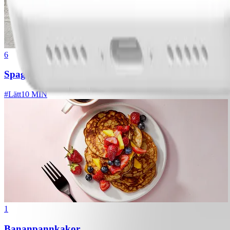
6
Spagetti med köttfärssås
#
Lätt
10 MIN
1
Bananpannkakor