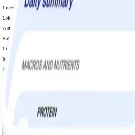
1 medelstor(t)/medelstora
Lök
¼ st, röd/röda
Balsamvinäger
1 tsk
Instruktioner
1
Skala och dela potatisen i mindre bitar. Dela broccoli i mindre bukette
blanda samman och ringla över vinäger. Stek kotletten i margarin och 
Andra gillade också