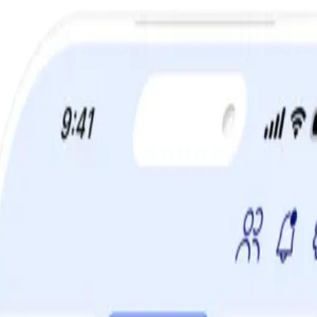
a din viktminskningsresa nu! Spara 50% när du tecknar 12 månaders m