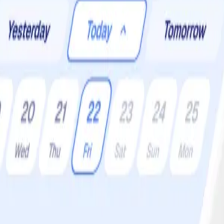
er:
1 •
Svårighetsgrad:
Lätt
 den här rätten spännande.