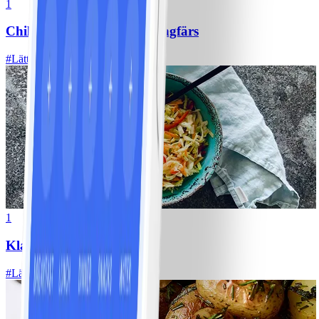
1
Chili con carne med kycklingfärs
#
Lätt
1
Klassisk vitkålssallad
#
Lätt
20 MIN