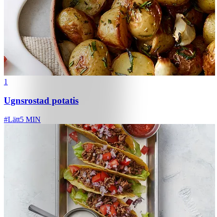
1
Ugnsrostad potatis
#
Lätt
5 MIN