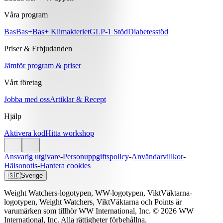
Våra program
Bas
Bas+
Bas+ Klimakteriet
GLP-1 Stöd
Diabetesstöd
Priser & Erbjudanden
Jämför program & priser
Vårt företag
Jobba med oss
Artiklar & Recept
Hjälp
Aktivera kod
Hitta workshop
Ansvarig utgivare
-
Personuppgiftspolicy
-
Användarvillkor
-
Hälsonotis
-
Hantera cookies
🇸🇪
Sverige
Weight Watchers-logotypen, WW-logotypen, ViktVäktarna-
logotypen, Weight Watchers, ViktVäktarna och Points är
varumärken som tillhör WW International, Inc. © 2026 WW
International, Inc. Alla rättigheter förbehållna.