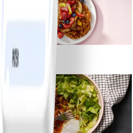
1
Bananpannkakor
#
Lätt
5 MIN