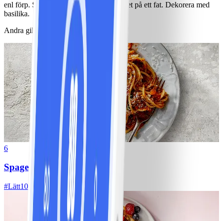
enl förp. Skiva tomater och lök, varva det på ett fat. Dekorera med
basilika.
Andra gillade också
6
Spagetti med köttfärssås
#
Lätt
10 MIN