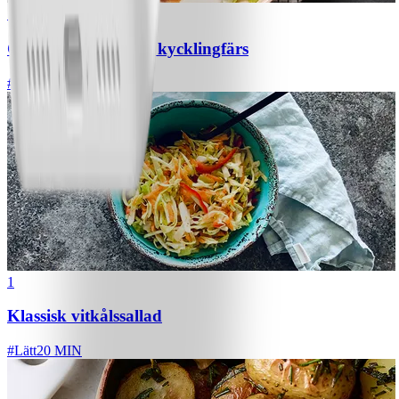
1
Chili con carne med kycklingfärs
#
Lätt
1
Klassisk vitkålssallad
#
Lätt
20 MIN