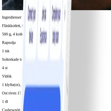
Ingredienser
Fläskkotlett, fett bortskuret
500 g, 4 kotletter
Rapsolja
1 tsk
Soltorkade tomater, torra
4 st
Vitlök
1 klyfta(or), pressad
Ost riven 17%
1 dl
Cashewnötter