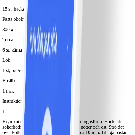
15 st, hackade
Pasta okokt (typ spaghetti)
300 g
Tomat
6 st, gärna plommontomater
Lök
1 st, röd/röda
Basilika
1 msk
Instruktioner
1
Bryn kotletterna den i oljan, lägg över i en ugnsform. Hacka de
soltorkade tomaterna, blanda med vitlök, nötter och ost. Strö det
över kotletterna och gratinera i ugn 200° ca 10 min. Tillaga pastan