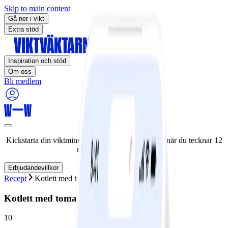
Skip to main content
Gå ner i vikt
Extra stöd
Inspiration och stöd
Om oss
Bli medlem
Kickstarta din viktminskningsresa nu! Spara 50% när du tecknar 12
månaders medlemskap.
Erbjudandevillkor
Recept
Kotlett med tomat- och osttäcke
Kotlett med tomat- och osttäcke
10