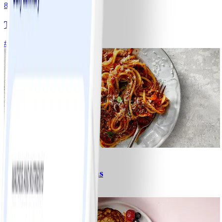
8
Tacos
#
Lätt
15 MIN
6
Spagetti med köttfärssås
#
Lätt
10 MIN