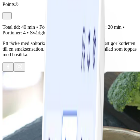
Points®
Total tid:
40 min •
Förberedelse:
20 min •
Tillagning:
20 min •
Portioner:
4 •
Svårighetsgrad:
Lätt
Ett täcke med soltorkade tomater, vitlök, nötter och ost gör kotletten
till en smaksensation. Severas med en fräsch tomatsallad som toppas
med basilika.