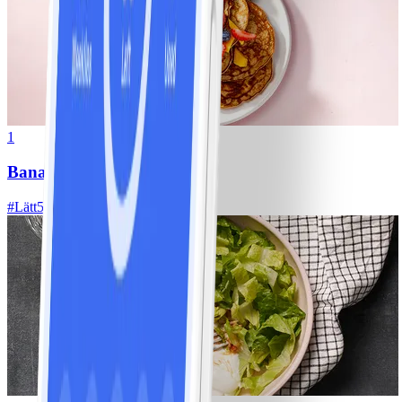
1
Bananpannkakor
#
Lätt
5 MIN