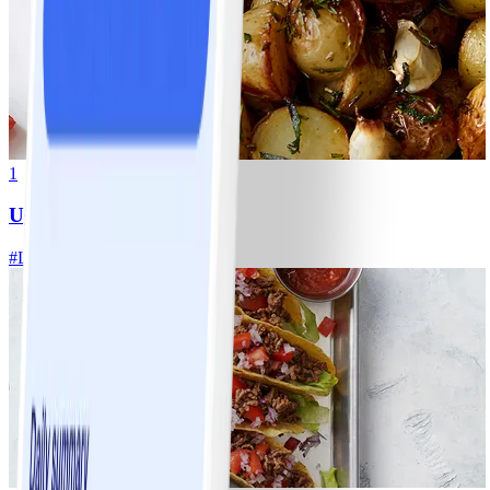
1
Ugnsrostad potatis
#
Lätt
5 MIN