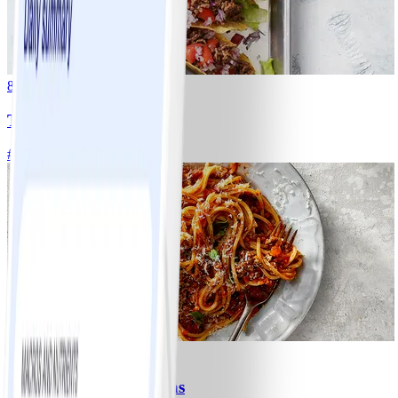
8
Tacos
#
Lätt
15 MIN
6
Spagetti med köttfärssås