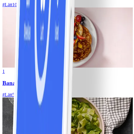
#
Lätt
10 MIN
1
Bananpannkakor
#
Lätt
5 MIN