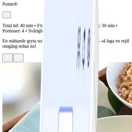
Points®
Total tid:
40 min •
Förberedelse:
10 min •
Tillagning:
30 min •
Portioner:
4 •
Svårighetsgrad:
Lätt
En mättande gryta som fungerar utmärkt att frysa in - så laga en rejäl
omgång redan nu!