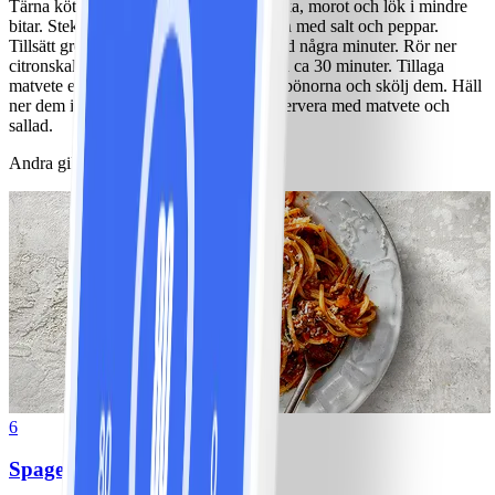
Tärna köttet i 2 x 2 cm bitar. Dela paprika, morot och lök i mindre
bitar. Stek köttet i margarinet och krydda med salt och peppar.
Tillsätt grönsakerna och låt det steka med några minuter. Rör ner
citronskal, dragon och buljong och koka ca 30 minuter. Tillaga
matvete enl. förp. Häll bort vattnet från bönorna och skölj dem. Häll
ner dem i grytan och låt allt bli varmt. Servera med matvete och
sallad.
Andra gillade också
6
Spagetti med köttfärssås