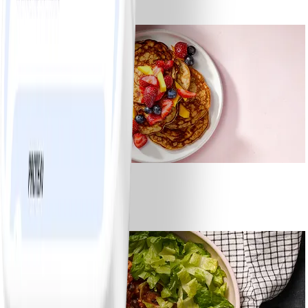
#
Lätt
10 MIN
1
Bananpannkakor
#
Lätt
5 MIN