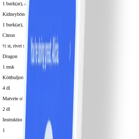
1 burk(ar), avrunnen/avrunnet, 250 g
Kidneybönor, konserv
1 burk(ar), avrunnen/avrunnet, 250 g
Citron
½ st, rivet skal
Dragon
1 msk
Köttbuljong
4 dl
Matvete okokt
2 dl
Instruktioner
1