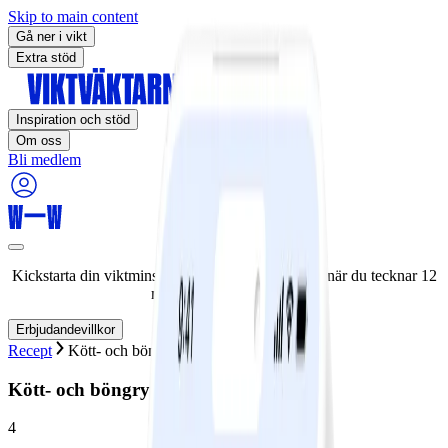
Skip to main content
Gå ner i vikt
Extra stöd
Inspiration och stöd
Om oss
Bli medlem
Kickstarta din viktminskningsresa nu! Spara 50% när du tecknar 12
månaders medlemskap.
Erbjudandevillkor
Recept
Kött- och böngryta
Kött- och böngryta
4