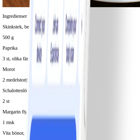
Ingredienser
Skinkstek, benfri (fett bortskuret)
500 g
Paprika
3 st, olika färger
Morot
2 medelstor(t)/medelstora
Schalottenlök
2 st
Margarin flytande 80%
1 msk
Vita bönor, konserv