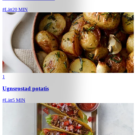
#
Lätt
20 MIN
1
Ugnsrostad potatis
#
Lätt
5 MIN