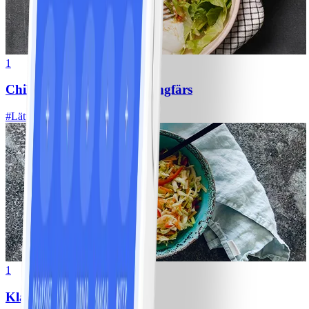
1
Chili con carne med kycklingfärs
#
Lätt
1
Klassisk vitkålssallad