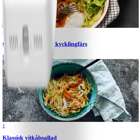
1
Chili con carne med kycklingfärs
#
Lätt
1
Klassisk vitkålssallad