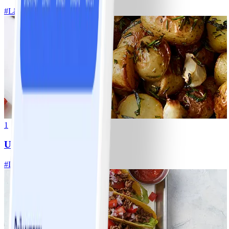
#
Lätt
20 MIN
1
Ugnsrostad potatis
#
Lätt
5 MIN