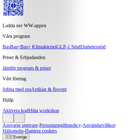
Ladda ner WW-appen
Våra program
Bas
Bas+
Bas+ Klimakteriet
GLP-1 Stöd
Diabetesstöd
Priser & Erbjudanden
Jämför program & priser
Vårt företag
Jobba med oss
Artiklar & Recept
Hjälp
Aktivera kod
Hitta workshop
Ansvarig utgivare
-
Personuppgiftspolicy
-
Användarvillkor
-
Hälsonotis
-
Hantera cookies
🇸🇪
Sverige