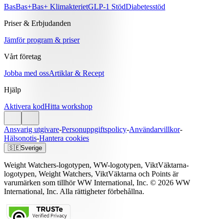
Bas
Bas+
Bas+ Klimakteriet
GLP-1 Stöd
Diabetesstöd
Priser & Erbjudanden
Jämför program & priser
Vårt företag
Jobba med oss
Artiklar & Recept
Hjälp
Aktivera kod
Hitta workshop
Ansvarig utgivare
-
Personuppgiftspolicy
-
Användarvillkor
-
Hälsonotis
-
Hantera cookies
🇸🇪
Sverige
Weight Watchers-logotypen, WW-logotypen, ViktVäktarna-
logotypen, Weight Watchers, ViktVäktarna och Points är
varumärken som tillhör WW International, Inc. © 2026 WW
International, Inc. Alla rättigheter förbehållna.