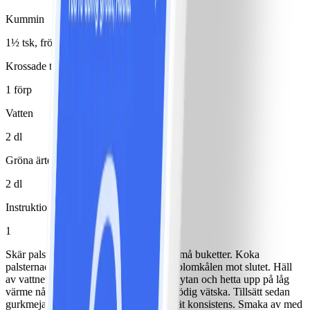
Kummin
1½ tsk, frön
Krossade tomater
1 förp
Vatten
2 dl
Gröna ärter
2 dl
Instruktioner
1
Skär palsternacka i bitar och blomkål i små buketter. Koka
palsternackan tills den mjuknar. Tillsätt blomkålen mot slutet. Häll
av vattnet, lägg tillbaka grönsakerna i grytan och hetta upp på låg
värme någon minut för att få bort överflödig vätska. Tillsätt sedan
gurkmeja och koriander och mosa till slät konsistens. Smaka av med