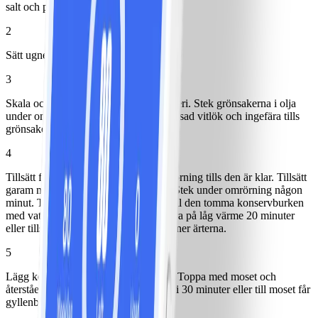
salt och peppar.
2
Sätt ugnen på 200°.
3
Skala och finhacka morot, lök och selleri. Stek grönsakerna i olja
under omrörning tillsammans med pressad vitlök och ingefära tills
grönsakerna mjuknar.
4
Tillsätt färs och stek vidare under omrörning tills den är klar. Tillsätt
garam masala och 1 tsk kumminfrön. Stek under omrörning någon
minut. Tillsätt krossade tomater och fyll den tomma konservburken
med vatten och häll i pannan. Låt puttra på låg värme 20 minuter
eller tills såsen har reducerats. Blanda ner ärterna.
5
Lägg köttfärsröran i en ugnsfast form. Toppa med moset och
återstående kumminfrön. Sätt in i ugn i 30 minuter eller till moset får
gyllenbrun färg. Servera.