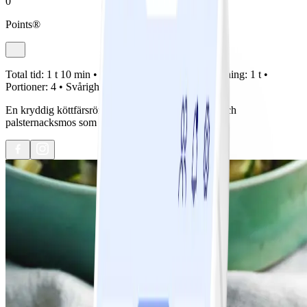
0
Points®
Total tid:
1 t 10 min •
Förberedelse:
10 min •
Tillagning:
1 t •
Portioner:
4 •
Svårighetsgrad:
Lätt
En kryddig köttfärsröra toppad med ett blomkåls- och
palsternacksmos som får gratineras i ugnen .