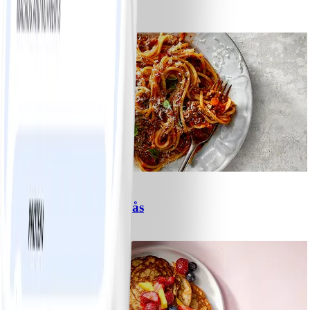
#
Lätt
15 MIN
6
Spagetti med köttfärssås
#
Lätt
10 MIN