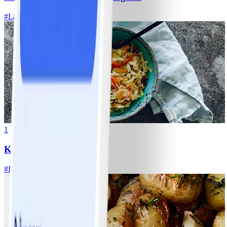
#
Lätt
1
Klassisk vitkålssallad
#
Lätt
20 MIN