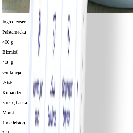
Ingredienser
Palsternacka
400 g
Blomkål
400 g
Gurkmeja
½ tsk
Koriander
3 msk, hackad färsk
Morot
1 medelstor(t)/medelstora
Lök