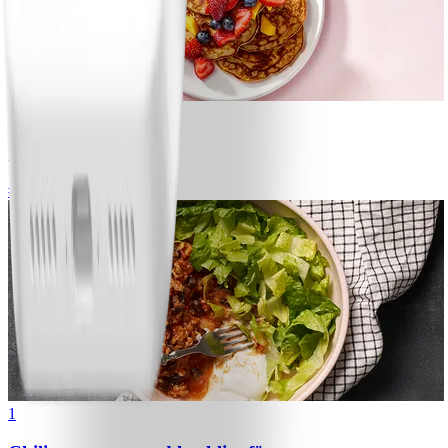
1
Bananpannkakor
#
Lätt
5 MIN
1