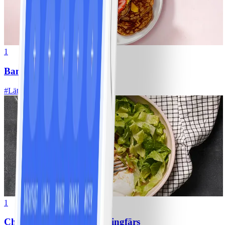
1
Bananpannkakor
#
Lätt
5 MIN
1
Chili con carne med kycklingfärs