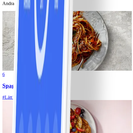
Andra gillade också
6
Spagetti med köttfärssås
#
Lätt
10 MIN