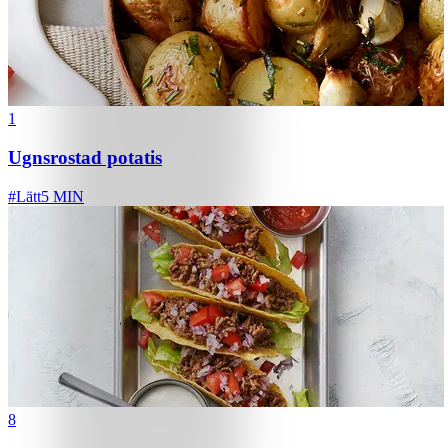
1
Ugnsrostad potatis
#
Lätt
5 MIN
8