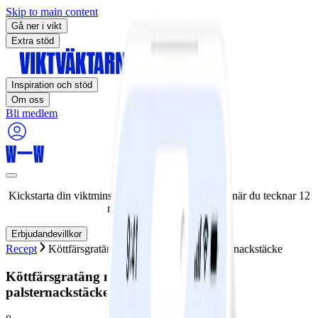
Skip to main content
Gå ner i vikt
Extra stöd
Inspiration och stöd
Om oss
Bli medlem
Kickstarta din viktminskningsresa nu! Spara 50% när du tecknar 12
månaders medlemskap.
Erbjudandevillkor
Recept
Köttfärsgratäng med blomkål- och palsternackstäcke
Köttfärsgratäng med blomkål- och
palsternackstäcke