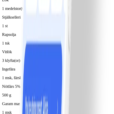
1 medelstor(t)/medelstora
Stjälkselleri
1 st
Rapsolja
1 tsk
Vitlök
3 klyfta(or)
Ingefära
1 msk, färsk, riven
Nötfärs 5%
500 g
Garam masala, utan socker
1 msk