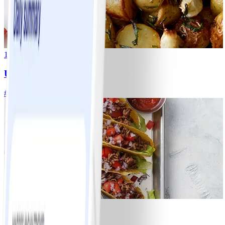
1
Ugnsrostad potatis
#
Lätt
5 MIN
8
Tacos