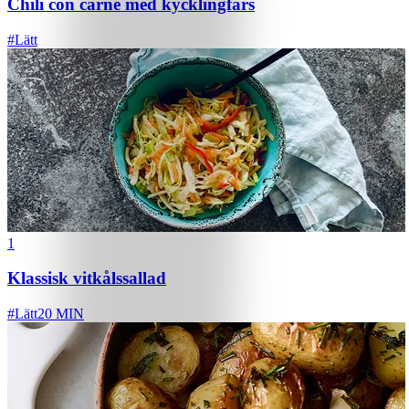
Chili con carne med kycklingfärs
#
Lätt
1
Klassisk vitkålssallad
#
Lätt
20 MIN