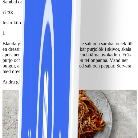
Sambal oelek
½ tsk
Instruktioner
1
Blanda yoghurt, pressad vitlök, senap, lite salt och sambal oelek till
en dressing. Koka bulgur i buljongen. Skär purjolök i skivor, skala
apelsinen och skär i bitar. Dela, kärna ur och tärna avokadon. Fräs
purjo och kräftstjärtar hastigt i lite fett i en teflonpanna. Vänd ner
bulgur, apelsin och avokado. Krydda med salt och peppar. Servera
med dressing, citronklyftor och sallad.
Andra gillade också