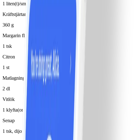
1 liten(t)/små
Kräftstjärtar
360 g
Margarin flytande 80%
1 tsk
Citron
1 st
Matlagningsyoghurt 8%
2 dl
Vitlök
1 klyfta(or)
Senap
1 tsk, dijon