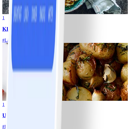
1
Klassisk vitkålssallad
#
Lätt
20 MIN
1
Ugnsrostad potatis
#
Lätt
5 MIN