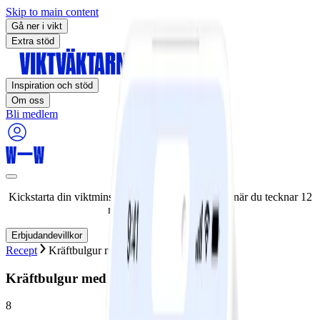
Skip to main content
Gå ner i vikt
Extra stöd
Inspiration och stöd
Om oss
Bli medlem
Kickstarta din viktminskningsresa nu! Spara 50% när du tecknar 12
månaders medlemskap.
Erbjudandevillkor
Recept
Kräftbulgur med apelsin och avokado
Kräftbulgur med apelsin och avokado
8