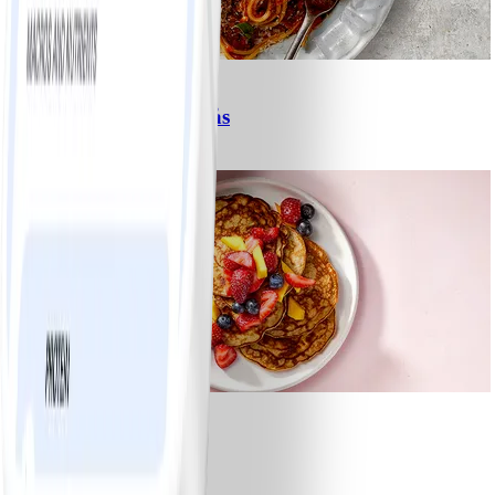
6
Spagetti med köttfärssås
#
Lätt
10 MIN
1
Bananpannkakor
#
Lätt
5 MIN