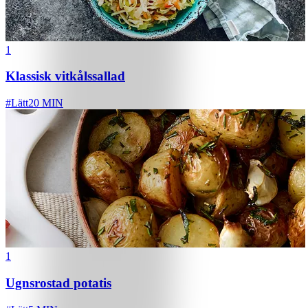
1
Klassisk vitkålssallad
#
Lätt
20 MIN
1
Ugnsrostad potatis