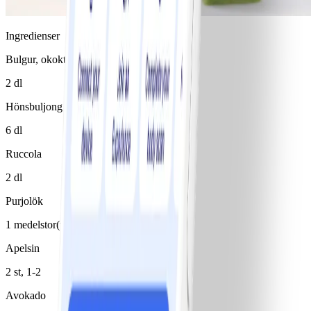
Ingredienser
Bulgur, okokt
2 dl
Hönsbuljong
6 dl
Ruccola
2 dl
Purjolök
1 medelstor(t)/medelstora
Apelsin
2 st, 1-2
Avokado