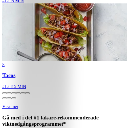
#
Lätt
5 MIN
8
Tacos
#
Lätt
15 MIN
Visa mer
Gå med i det #1 läkare-rekommenderade
viktnedgångsprogrammet*