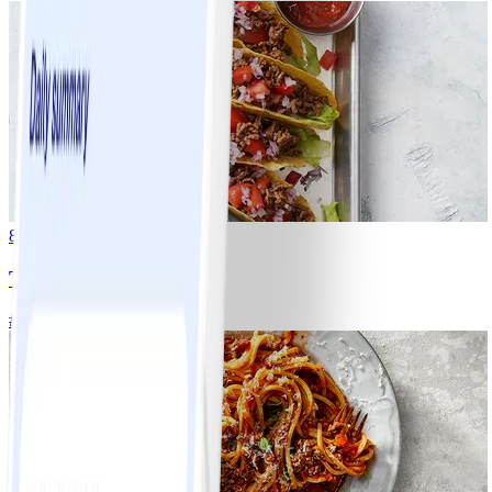
8
Tacos
#
Lätt
15 MIN