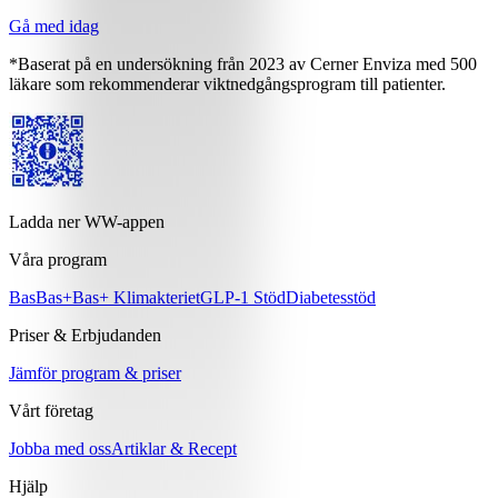
Gå med idag
*Baserat på en undersökning från 2023 av Cerner Enviza med 500
läkare som rekommenderar viktnedgångsprogram till patienter.
Ladda ner WW-appen
Våra program
Bas
Bas+
Bas+ Klimakteriet
GLP-1 Stöd
Diabetesstöd
Priser & Erbjudanden
Jämför program & priser
Vårt företag
Jobba med oss
Artiklar & Recept
Hjälp