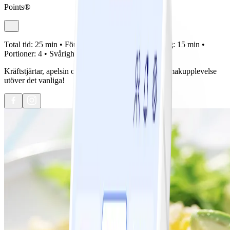
Points®
Total tid:
25 min •
Förberedelse:
10 min •
Tillagning:
15 min •
Portioner:
4 •
Svårighetsgrad:
Lätt
Kräftstjärtar, apelsin och avokado - en spännande smakupplevelse
utöver det vanliga!