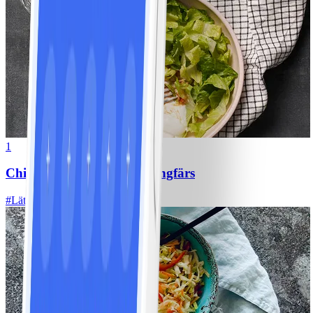
1
Chili con carne med kycklingfärs
#
Lätt