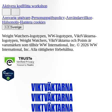
Aktivera kod
Hitta workshop
Ansvarig utgivare
-
Personuppgiftspolicy
-
Användarvillkor
-
Hälsonotis
-
Hantera cookies
🇸🇪
Sverige
Weight Watchers-logotypen, WW-logotypen, ViktVäktarna-
logotypen, Weight Watchers, ViktVäktarna och Points är
varumärken som tillhör WW International, Inc. © 2026 WW
International, Inc. Alla rättigheter förbehållna.