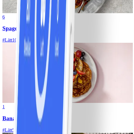
6
Spagetti med köttfärssås
#
Lätt
10 MIN
1
Bananpannkakor
#
Lätt
5 MIN