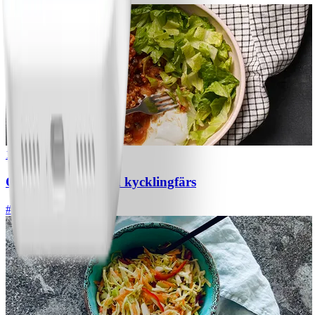
1
Chili con carne med kycklingfärs
#
Lätt