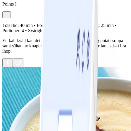
Points®
Total tid:
40 min •
Förberedelse:
15 min •
Tillagning:
25 min •
Portioner:
4 •
Svårighetsgrad:
Lätt
En kall kväll kan det vara gott med en härligt krämig potatissoppa
samt sältan av knaperstekt bacon, smaker som passar fantastiskt bra
ihop.