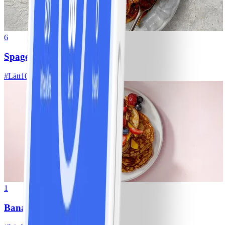
6
Spagetti med köttfärssås
#
Lätt
10 MIN
1
Bananpannkakor