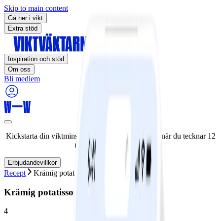
Skip to main content
Gå ner i vikt
Extra stöd
Inspiration och stöd
Om oss
Bli medlem
Kickstarta din viktminskningsresa nu! Spara 50% när du tecknar 12
månaders medlemskap.
Erbjudandevillkor
Recept
Krämig potatissoppa och bacon
Krämig potatissoppa och bacon
4