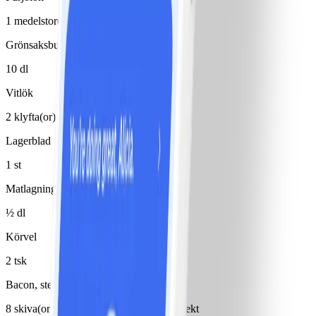
1 medelstor(t)/medelstora
Grönsaksbuljong
10 dl
Vitlök
2 klyfta(or), 1-2
Lagerblad
1 st
Matlagningsbas 4% (typ Milda mat)
½ dl
Körvel
2 tsk
Bacon, stekt
8 skiva(or), avrunnen/avrunnet, knaperstekt