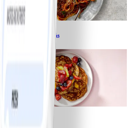
6
Spagetti med köttfärssås
#
Lätt
10 MIN
1
Bananpannkakor