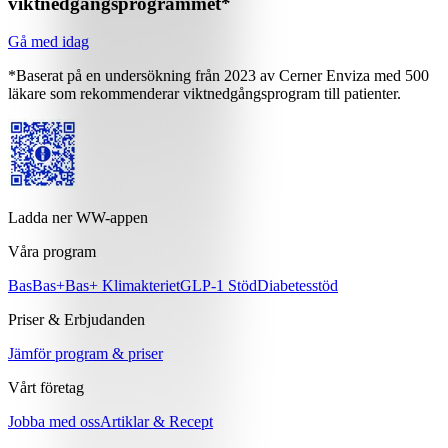
viktnedgångsprogrammet*
Gå med idag
*Baserat på en undersökning från 2023 av Cerner Enviza med 500
läkare som rekommenderar viktnedgångsprogram till patienter.
Ladda ner WW-appen
Våra program
Bas
Bas+
Bas+ Klimakteriet
GLP-1 Stöd
Diabetesstöd
Priser & Erbjudanden
Jämför program & priser
Vårt företag
Jobba med oss
Artiklar & Recept