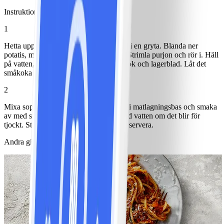
Instruktioner
1
Hetta upp olja och mjukfräs hackad lök i en gryta. Blanda ner
potatis, morot och selleri skurna i bitar. Strimla purjon och rör i. Häll
på vatten, buljongtärningar, pressad vitlök och lagerblad. Låt det
småkoka under lock ca 20 minuter.
2
Mixa soppan till lagom konsistens. Rör i matlagningsbas och smaka
av med salt, peppar och körvel. Spä med vatten om det blir för
tjockt. Strö över knaperstekt bacon och servera.
Andra gillade också