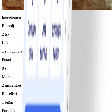
Ingredienser
Rapsolja
2 tsk
Lök
1 st, gul/gula, gul
Potatis
8 st
Morot
2 medelstor(t)/medelstora
Rotselleri
1 bit(ar)
Purjolök