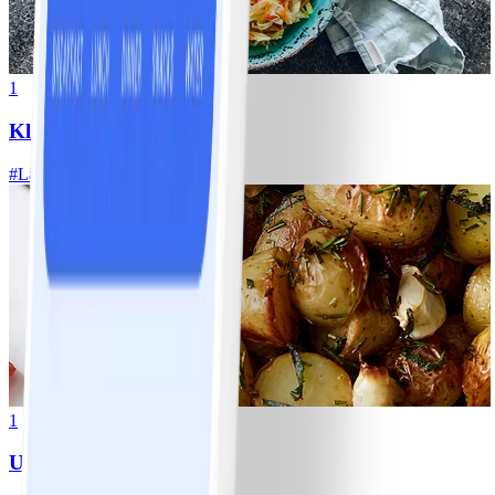
1
Klassisk vitkålssallad
#
Lätt
20 MIN
1
Ugnsrostad potatis