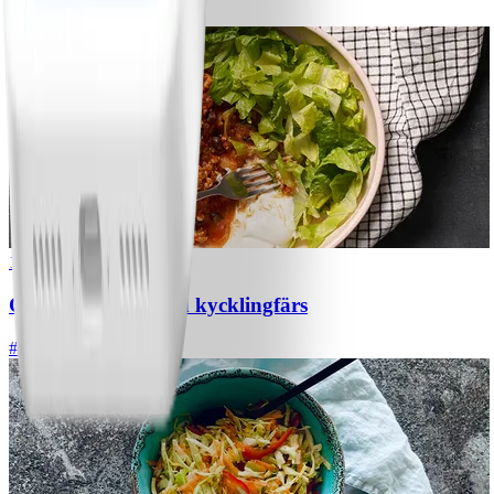
#
Lätt
5 MIN
1
Chili con carne med kycklingfärs
#
Lätt