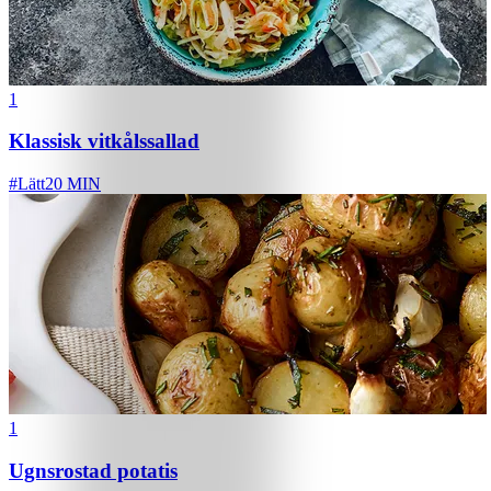
1
Klassisk vitkålssallad
#
Lätt
20 MIN
1
Ugnsrostad potatis