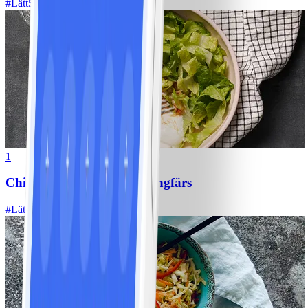
#
Lätt
5 MIN
1
Chili con carne med kycklingfärs
#
Lätt