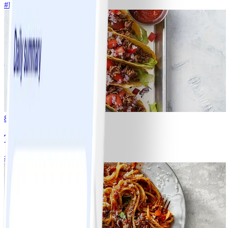
#
Lätt
5 MIN
8
Tacos
#
Lätt
15 MIN