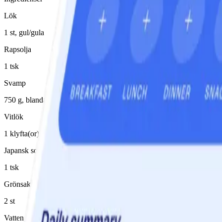
Lök
1 st, gul/gula
Rapsolja
1 tsk
Svamp
750 g, blandade sorter
Vitlök
1 klyfta(or)
Japansk soja
1 tsk
Grönsaksbuljongtärning
2 st
Vatten