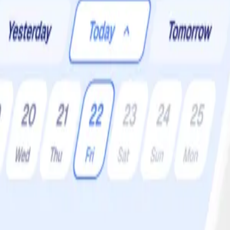
er:
4 •
Svårighetsgrad:
Lätt