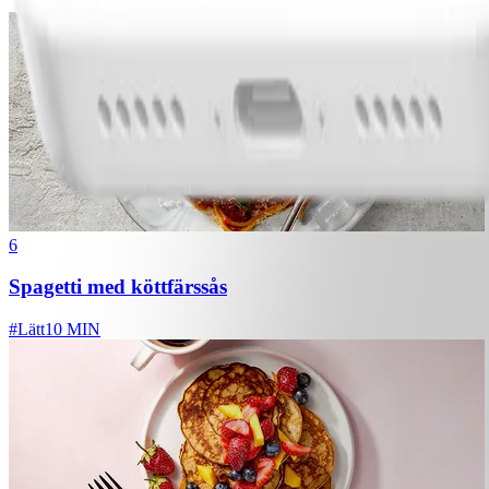
6
Spagetti med köttfärssås
#
Lätt
10 MIN