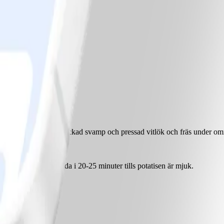
hög värme. Tillsätt hackad svamp och pressad vitlök och fräs under omrö
sänk värmen. Låt sjuda i 20-25 minuter tills potatisen är mjuk.