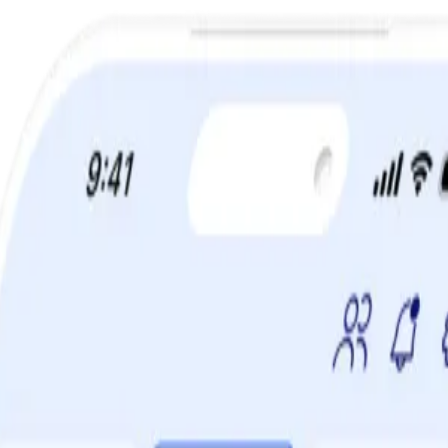
a din viktminskningsresa nu! Spara 50% när du tecknar 12 månaders m