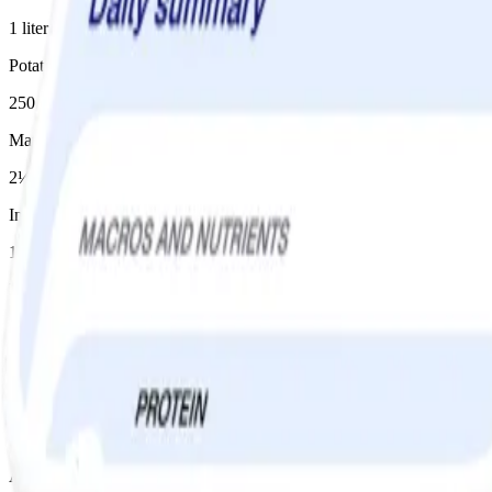
1 liter
Potatis
250 g
Matlagningsbas 4% (typ Milda mat)
2½ dl
Instruktioner
1
Finhacka lök. Hetta upp oljan i en gryta och fräs löken mjuk på medel
2
Häll i soja, buljongtärningar, vatten och tärnad potatis. Koka upp och 
3
Rör i grädden. Mixa soppan slät, smaka ev. av med salt och vitpeppar.
Andra gillade också