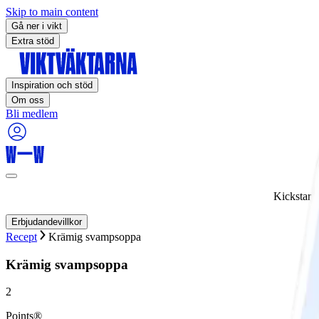
Skip to main content
Gå ner i vikt
Extra stöd
Inspiration och stöd
Om oss
Bli medlem
Kickstart
Erbjudandevillkor
Recept
Krämig svampsoppa
Krämig svampsoppa
2
Points®