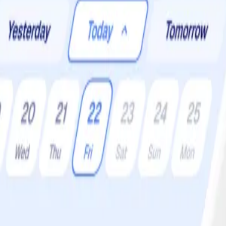
r:
4 •
Svårighetsgrad:
Lätt
ig! Och till soppa vill vi ha bröd. Helst surdeg med ost. Och vitlök.