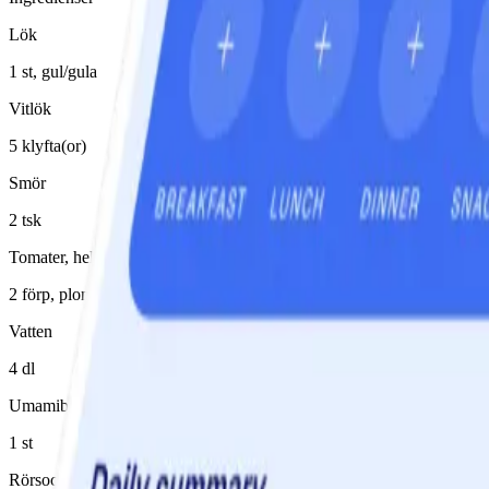
Lök
1 st, gul/gula
Vitlök
5 klyfta(or)
Smör
2 tsk
Tomater, hela konserverade
2 förp, plommontomater
Vatten
4 dl
Umamibuljongtärning
1 st
Rörsocker