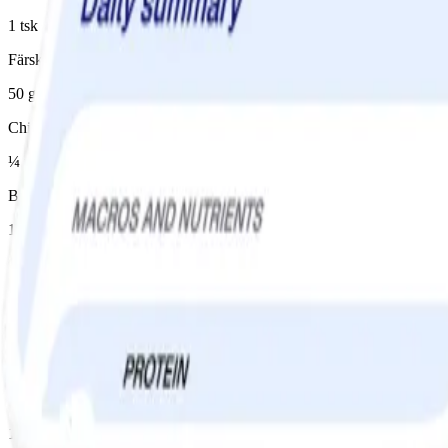
1 tsk
Färskost 11%
50 g
Chili flakes
¼ tsk, efter smak
Bröd ljust/vitt, typ lantbröd
100 g, 8 små skivor
Cheddarost 35%
8 skiva(or)
Basilika
4 msk
Instruktioner
1