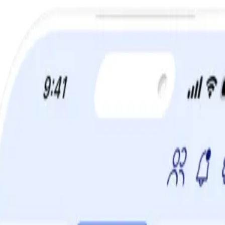
a din viktminskningsresa nu! Spara 50% när du tecknar 12 månaders m