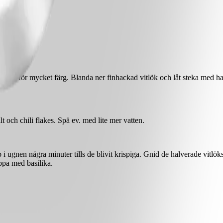
n tar för mycket färg. Blanda ner finhackad vitlök och låt steka med ha
 och chili flakes. Spä ev. med lite mer vatten.
 ugnen några minuter tills de blivit krispiga. Gnid de halverade vitlök
oppa med basilika.