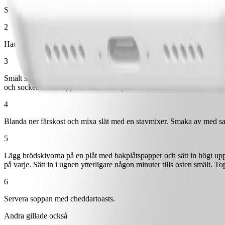
Sätt ugnen på 250° och grill.
2
Hacka lök och finhacka 3 vitlöksklyftor. Halvera de resterande två.
3
Smält smör och stek löken minst 10 minuter på medelvärme utan att de
och socker. Koka upp och låt sedan sjuda ca 5 minuter.
4
Blanda ner färskost och mixa slät med en stavmixer. Smaka av med salt
5
Lägg brödskivorna på en plåt med bakplåtspapper och sätt in högt upp i
på varje. Sätt in i ugnen ytterligare någon minuter tills osten smält. T
6
Servera soppan med cheddartoasts.
Andra gillade också